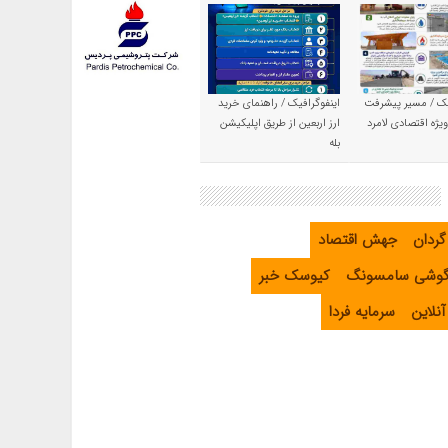
یک / مسیر پیشرفت
اینفوگرافیک / راهنمای خرید
یژه اقتصادی لامرد
ارز اربعین از طریق اپلیکیشن
بله
گردان
جهش اقتصاد
گوشی سامسونگ
کیوسک خبر
نلاین
سرمایه فردا