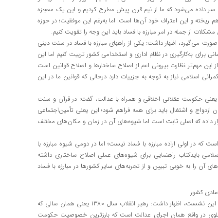
ی سر داده می‌شود که ما از نیم قرن پیش مطرح کردیم و این یک معجزه
م ریخته و این اعتراف خود آن‌ها است. اما به‌رغم این موفقیت؛ در حوزه
کلات از جمله در امر مبارزه با فساد باید این وجه را تقویت کنیم.
رحیم‌پور با تأکید بر این‌که مبارزه با فساد در معارف اسلامی از دو طریق صورت می‌گیرد، اظهار داشت: یکی از راه‎های مبارزه با فساد در سنت دینی
انی برای به‌کارگیری در نظام اداری و استخدامی کشور تربیت کنیم اما این
ز این مهم‌تر نظارت بیرونی اعم از اصلاح ساختارها و اصلاح قوانین است
انی اسلامی نیاز به توجه به جزییات دارد درحالی که قوانین ما در این
 یعنی حکومت عقلانی اخلاقی و همراه با عدالت، گفت: در قرآن و سنت
 ازدواج و اشتغال باید برای همه فراهم شود؛ این یعنی تأمین‌اجتماعی
ر داده که اصلی ثابت است اما شیوه‌های آن در زمان و مکان‌های مختلف
ت که در اولی اراده مبارزه با فساد نیست؛ اما در دومی شیوه مبارزه با
لامی بایدکتاب راهنمایی برای شیوه‌های عملی اصلاح ساختاری داشته
 آن را به خوبی تبیین و از تجربه‌های سایر کشورها در مبارزه با فساد
تصادی کشور
حسین علی‌محمدی بازرس کل امور تعاون، کار و رفاه اجتماعی نیز در این نشست، اظهار داشت: رهبر انقلاب سال ۱۳۸۰ یعنی همان سالی که
ار علوی در واقع همان اجرای عدالت است که بارزترین خصوصیت حکومت