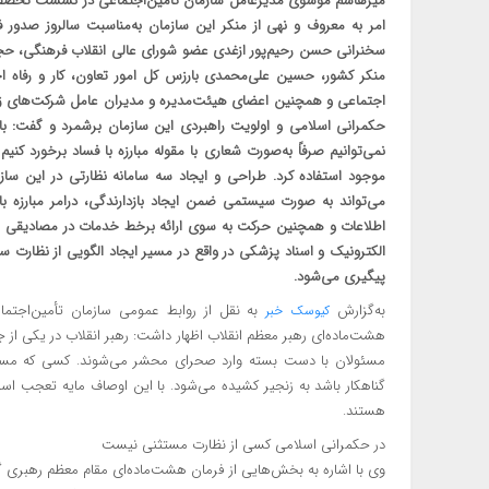
میرهاشم موسوی مدیرعامل سازمان تأمین‌اجتماعی در نشست تخصصی
امر به معروف و نهی از منکر این سازمان به‌مناسبت سالروز صدور ف
سخنرانی حسن رحیم‌پور ازغدی عضو شورای عالی انقلاب فرهنگی، حجت
منکر کشور، حسین علی‌محمدی بارزس کل امور تعاون، کار و رفاه اج
اجتماعی و همچنین اعضای هیئت‌مدیره و مدیران عامل شرکت‌های زیر
حکمرانی اسلامی و اولویت راهبردی این سازمان برشمرد و گفت: با 
نمی‌توانیم صرفاً به‌صورت شعاری با مقوله مبارزه با فساد برخورد ک
موجود استفاده کرد. طراحی و ایجاد سه سامانه نظارتی در این سا
می‌تواند به صورت سیستمی ضمن ایجاد بازدارندگی، در‌امر مبارزه 
اطلاعات و همچنین حرکت به سوی ارائه برخط خدمات در مصادیقی ن
الکترونیک و اسناد پزشکی در واقع در مسیر ایجاد الگویی از نظارت 
پیگیری می‌شود.
به‌گزارش
به نقل از روابط عمومی سازمان تأمین‌اجت
کیوسک خبر
هشت‌ماده‌ای رهبر معظم انقلاب اظهار داشت: رهبر انقلاب در یکی از 
مسئولان با دست بسته وارد صحرای محشر می‌شوند. کسی که مسئو
گناهکار باشد به زنجیر کشیده می‌شود. با این اوصاف مایه تعجب اس
هستند.
در حکمرانی اسلامی کسی از نظارت مستثنی نیست
وی با اشاره به بخش‌هایی از فرمان هشت‌ماده‌ای مقام معظم رهبری 