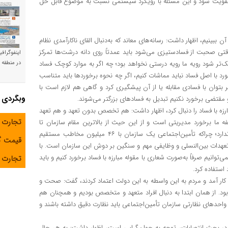
می تقویت شود و این مسئله با رویکرد سیستمی نسبت به موضوع قابل حل
ی آن ببینیم، اظهار داشت: رسانه‌های معاند که به‌دنبال القای ناکارآمدی نظام
ی صحبت از فسادستیزی می‌شود باید عمدتاً روی دانه درشت‌ها تمرکز
اینفوگراف
وچک‌تر شود رویه ما رویه درستی نخواهد بود؛ چه اگر به موارد کوچک فساد
در منطقه و
ورد با اصل فساد نباید مماشات کنیم، اگر چه نحوه برخوردها باید متناسب
 بتوان با فسادی مقابله یا از آن پیشگیری کرد و گاهی هم لازم است با
وبگردی
 مقتضی برخورد نکنیم تبدیل به فسادهای بزرگتر می‌شوند.
ارزه با فساد را دنبال کرد، اظهار داشت: هم تخصص بدون تعهد و هم تعهد
تجارت 
ه ما برخورد مدیریتی است و از این حیث از بالاترین مقام سازمان تا
پایین‌ترین سطوح سازمانی هیچ استثنایی در مبارزه با فساد وجود ندارد؛ چراکه تأمین‌اجتماعی یک سازمان با ۴۶ میلیون مخاطب مستقیم
قیمت 
تعهدات بین‌النسلی و وظایفی مهم و سنگین بر دوش این سازمان است. با
توانیم صرفاً به‌صورت شعاری با مقوله مبارزه با فساد برخورد کنیم و باید
تجارت آ
استفاده کرد.
ی کار آمد و مردم به این واسطه به این دولت اعتماد کردند، گفت: صحت و
بود. از همان ابتدا به دنبال افراد متعهد و متخصص بودیم و همچنان هم
دهای نظارتی سازمان تأمین‌اجتماعی باید نظارت دقیق داشته باشند و
 در بحث انتصابات، توجه به جوان‌گرایی است، اظهار داشت: به هر حال