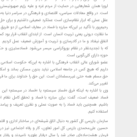
اروپا همان شعارهایی در حمایت از مردم غزه و علیه رژیم صهیونیست
است. در واقع معادلات سیاسی، اقتصادی و فرهنگی در سراسر دنیا به‌ه
عقل عملی که ابزار نظام‌سازی است عملکرد ضعیفی داشتیم و برای حل مش
ما نظارت درونی یعنی تربیت انسان است. از ابتدای انقلاب قرار بود کس
اتفاق نیفتاد و ما در کادرسازی و تربیت و آموزش ضعیف عمل کردیم. ا
که با تجدیدنظر در نظام بوروکراسی میسر می‌شود. فسادستیزی و حکمر
حوزه دارای کلی‌گویی است.
عضو شورای عالی انقلاب فرهنگی با اشاره به این‌که حکومت اسلامی
داریم که هیچ کس در جامعه اسلامی نباید بدون مسکن بماند و امکان
حق مسلم همه حتی غیرمسلمانان است. این حق را خداوند برای ما قرا
تغییر می‌کند.
وی با اشاره به اینکه فرق «فسادِ سیستم» یا «فساد در سیستم» این اس
فساد ضعیف است، گفت: برای مبارزه با فساد و تحقق کامل نظام اس
باشیم. همچنین باید فساد را به صورت عملی و نظری تعریف و پیامدهای
استفاده کنیم.
سازمان بازرسی کل کشور به دنبال اتاق شیشه‌ای در ساختار اداری و اق
فرمان هشت‌ماده‌ای صادر شد را سال «رفتار علوی» نامیدند و رفت