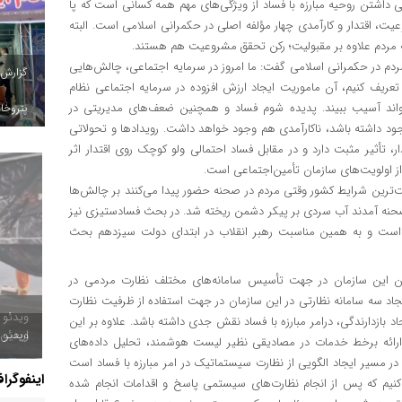
داشتن روحیه مبارزه با فساد از ویژگی‌های مهم همه کسانی است که پا
یت، اقتدار و کارآمدی چهار مؤلفه اصلی در حکمرانی اسلامی است. البته
که مردم علاوه بر مقبولیت؛ رکن تحقق مشروعیت هم هستند.
ردم در حکمرانی اسلامی گفت: ما امروز در سرمایه اجتماعی، چالش‌هایی
گزارش
تعریف کنیم، آن ماموریت ایجاد ارزش افزوده در سرمایه اجتماعی نظام
واند آسیب ببیند. پدیده شوم فساد و همچنین ضعف‌های مدیریتی در
پتروخاد
د داشته باشد، ناکارآمدی هم وجود خواهد داشت. رویدادها و تحولاتی
 تأثیر مثبت دارد و در مقابل فساد احتمالی ولو کوچک روی اقتدار اثر
ز اولویت‌های سازمان تأمین‌اجتماعی است.
ترین شرایط کشور وقتی مردم در صحنه حضور پیدا می‌کنند بر چالش‌ها
ه صحنه آمدند آب سردی بر پیکر دشمن ریخته شد. در بحث فسادستیزی نیز
 است و به همین مناسبت رهبر انقلاب در ابتدای دولت سیزدهم بحث
ان این سازمان در جهت تأسیس سامانه‌های مختلف نظارت مردمی در
جاد سه سامانه نظارتی در این سازمان در جهت استفاده از ظرفیت نظارت
زدارندگی، در‌امر مبارزه با فساد نقش جدی داشته باشد. علاوه بر این
ویدئو /
ائه برخط خدمات در مصادیقی نظیر لیست هوشمند، تحلیل داده‌های
ر مسیر ایجاد الگویی از نظارت سیستماتیک در امر مبارزه با فساد است
اینفوگرا
کنیم که پس از انجام نظارت‌های سیستمی پاسخ و اقدامات انجام شده