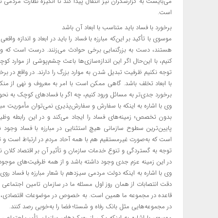
می‌بایست به گزارشگران نیز انتقال پیدا کند تا انگیزه نظارت مرد
است.
برخورد با فساد باید متناسب با ابعاد آن باشد
موسوی با تأکید بر این‌که مبارزه با فساد را باید در ابعاد و اندازه واقع
هستند، دست به بزرگنمایی برخی حوادث می‌زنند. درست است که وقت
کنیم، با این‌حال اگر این اندازه‌سازی‌ها باعث چشم‌پوشی از موارد ک
توجه نکنیم ظرفیت تبدیل شدن به موارد بزرگ را دارند. در واقع در برخ
با ابعاد تخلف باشد. گاهی ممکن است با امر به معروف و نهی از منکر
برخورد جدی‌تر به مسائل ورود کنیم، چه اگر با فسادهای کوچک به نحو
وی با اشاره به اینکه با سفارش و سفارش‌پذیری نمی‌توان مأموریت مب
بدون تخصص؛ زمینه‌های فساد را ایجاد می‌کند و در این رابطه وظیف
است که به‌صورت غیرمستقیم هم با همه آحاد مردم در ارتباط است و 
توجه به گستردگی و تنوع خدمات سازمان و تأثیر آن بر اقتصاد کلان نمی‌
در این زمینه عزم جدی وجود داشته باشد و از همه ظرفیت‌های موجود 
وی با اشاره به اینکه دولت مردمی سیزدهم با شعار مبارزه با فساد رو
دقت انتصابات از همان روز اول مسئله ما در سازمان تامین اجتماعی 
قاعده در مجموعه ما همین است. به خصوص در موضوعات اقتصادی، واح
در مجموعه‌هایی مثل بانک رفاه و شستا؛ فضا را به‌خوبی رصد کنند.
موسوی با اشاره به اینکه یکی از رویکردهای سازمان تأمین‌اجتماعی