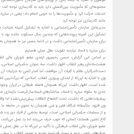
مجموعه‌ای که مأموریت بین‌النسلی دارد باید به کادرسازی توجه کند
خدمات حرکت کرد و مأموریت‌ها را به خوبی انجام داد؛ یعنی در مبارزه ب
مانند کادرسازی نیز توجه کرد.
مدیرعامل سازمان تأمین‌اجتماعی با اشاره به تشکیل کمیته صیانت د
تشکیل این کمیته پرونده‌هایی که چندین سال مسکوت مانده بود با 
برای سازمان تأمین‌اجتماعی داشت و در ادامه مسیر نیز ما همچنان به 
برای مبارزه با فساد نیازمند تقویت عقل عملی هستیم
بر اساس این گزارش، حسن رحیم‌پور ازغدی عضو شورای عالی ان
هشت‌ماده‌ای رهبر انقلاب اظهار داشت: سه عنوان حکمرانی اسلامی، 
دست‌اندرکاران نظام با کلیات آن موافقند، اما کمتر کسی به جزئیات آن 
وی با اشاره به این‌که از ابتدای پیروزی انقلاب اسلامی که بزرگ‌ترین ا
شده است، اظهار داشت: این‌که همچنان فاصله طبقاتی در ایران وجود
جدی به مقوله مبارزه با فساد، ساختارهای فسادساز فرصت بازسازی خود
پیشرفت‌هایی که داشت، تحت الشعاع اتفاقات پیش‌بینی‌نشده اما واقع
وی افزود: متأسفانه شکاف فقیر و غنی همچنان به نحوی در جامعه ما
و از مسلمات حکمرانی اسلامی است، توسط بخشی از افراد دور زده شد
کاخ نشین هستند؛ کسانی که خوب حرف می‌زنند اما بد عمل می‌کنند، 
عضو شورای عالی انقلاب فرهنگی با تأکید بر این‌که ما در عقل عملی ضع
حرف‌های خوبی زدیم و بسیار قدرتمند بودیم و صدور انقلاب را بیش ا