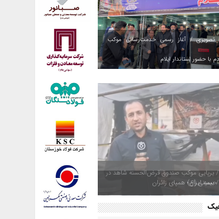
 تصویری / آغاز رسمی خدمت‌رسانی موکب
م با حضور استاندار ایلام
 بیمه ایران؛ همپای زائران
فیک