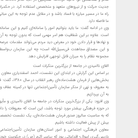
جدیت حرکت و از نیروهای متعهد و متخصص استفاده کرد. در حکمرانی م
راه ما در مسیر مبارزه با فساد باشد و در مقابل عدم توجه به این مب
ما فاصله دارد.
وی در ادامه گفت: ما باید بتوانیم امور را سامانه‌ای کنیم و این سا
است. علاوه بر این شفافیت هم امر مهمی است که بدون توجه به آن مب
و نهادها و قرار دادن خود در معرض دید مردم می‌تواند مقدمات عرصه مب
و این مصداق مجاهدت فی‌سبیل‌الله است؛ چه این سازمان ب‌واسطه 
مجموعه نظام را به میزان قابل توجهی افزایش دهد.
القای ناامیدی در جامعه از بزرگترین منکرات است
بر اساس این گزارش در ابتدای این نشست، احمد اسفندیاری معاون ف
بخش‌هایی از ف
به معروف و نهی از منکر سازمان تأمین‌اجتماعی تنها در کمیته عفاف
به آن بپردازیم.
وی افزود: یکی از بزرگ‌ترین منکرات در جامعه ما القای ناامیدی و مأ
در حوزه فرهنگی بیشتر مورد توجه باشد، این است که معروفات را دائم
که به مناسبت سالروز صدور فرمان هشت‌ماده‌ای، یک نشست تخصصی برگز
بیش از پیش فعالیت داشته باشیم.
معاون فرهنگی، اجتماعی و امور استان‌های سازمان تأمین‌اجتماعی
بازپس‌گیری اموال؛ اقداماتی بود که پیامبر اکرم (ص) در حکومت خود ا