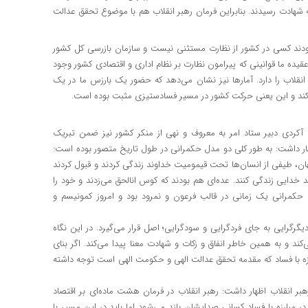
به شهادت رسیدند. بنابراین فرمان رهبر انقلاب هم با موضوع تحقق عدالت
مودند کسی در کشور از نظارت مستثنی نیست و سازمان بازرسی کل کشور
عقیده ما قوانینی که پیرامون نظارت بر نظام اداری و اقتصادی کشور وجود
نقلاب را دارد. آمارها نیز نشان می‌دهد که حضور یک بارزس ما در یک
ی‌کند و این یعنی حرکت کشور در مسیر فساد‌ستیزی مثبت بوده است.
 آکردی دبیر ستاد امر به معروف و نهی از منکر کشور نیز ضمن تبریک
ار داشت: به طور کلی دو مدل حکمرانی در طول تاریخ متصور بوده است:
هان، طیفی از انسان‌ها تحت قیمومیت خداوند زندگی کردند و قبول کردند
ید خدایی زندگی کنند. عده‌ای هم بودند که کوس انالحق می‌زدند و خود را
 حکمرانی یک زمانی در قالب فرعون و نمرود بود و امروز کمونیسم و
دیگرگرایی به جای فردگرایی و سودگرایی؛ اصل قرار می‌گیرد. در این نگاه
‌کند و به همین خاطر انفاق و زکات و شهادت معنا پیدا می‌کند. اگر بنای
رزه با فساد که مقدمه تحقق عدالت الهی و حکومت الهی است توجه داشته
ر انقلاب اظهار داشت: رهبر انقلاب در فرمان هشت ماده‌ای بر اقتصاد
 در مبارزه با فساد کسانی صدایشان بلند می‌شود اما باید در این مسیر با