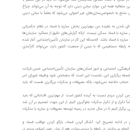
تعالیه همه این موارد مبانی دینی دارد که توجه به آن می‌تواند چراغ
انی منتج به خصوصی‌سازی‌های غیر اصولی می‌شود که بعضاً با مبانی دینی
مانه‌ای شدن به عقیده من مهم‌ترین بخش مبارزه با فساد در نظام حکمرانی
ارزه با فساد ممکن نیست. ارائه گزارش‌های دقیق از عملکرد سازمان‌ها
ارزه با فساد باشد. الحمدلله این کار در سازمان تأمین‌اجتماعی آغاز شده
رابطه مستقیمی که با نیمی از جمعیت کشور دارد، می‌تواند کارآمدی
رهنگی، اجتماعی و امور استان‌های سازمان تأمین‌اجتماعی ضمن قرائت
رمان هشت‌ماده‌ای رهبر انقلاب در سال ۱۳۸۰، گفت: فلسفه برگزاری این نشست این است که مشخص شود وظیفه شورای امر
 و حجاب خلاصه نمی‌شود، بلکه معروفات و منکرات بزرگتری هست که باید
یوس کردن مردم نسبت به آینده کشور است. از مهم‌ترین اقداماتی که باید
اً تکرار و از تکرار منکرات جلوگیری کنیم. از این جهت تصمیم بر آن شد
ار کنیم تا در سال جدید در زمینه توسعه معروفات و مبارزه با منکرات
 در ادامه تصریح کرد: آشکار کردن فساد، بازگو کردن عواقب فساد و
نجام می‌دادند. در رابطه با مردمی‌سازی هم از زمان صدر اسلام، مردم در