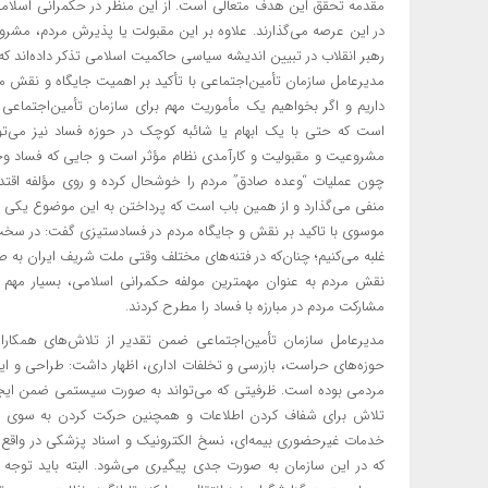
مقدمه تحقق این هدف متعالی است. از این منظر در حکمرانی اسلامی 
در این عرصه می‌گذارند. علاوه بر این مقبولت یا پذیرش مردم، مشروع
رهبر انقلاب در تبیین اندیشه سیاسی حاکمیت اسلامی تذکر داده‌اند 
مدیرعامل سازمان تأمین‌اجتماعی با تأکید بر اهمیت جایگاه و نقش م
داریم و اگر بخواهیم یک مأموریت مهم برای سازمان تأمین‌اجتماعی 
است که حتی با یک ابهام یا شائبه کوچک در حوزه فساد نیز می‌ت
مشروعیت و مقبولیت و کارآمدی نظام مؤثر است و جایی که فساد وجو
چون عملیات “وعده صادق” مردم را خوشحال کرده و روی مؤلفه اقتدار،
منفی می‌گذارد و از همین باب است که پرداختن به این موضوع یکی ا
موسوی با تاکید بر نقش و جایگاه مردم در فسادستیزی گفت: در سخت‌
غلبه می‌کنیم؛ چنان‌که در فتنه‌های مختلف وقتی ملت شریف ایران ب
نقش مردم به عنوان مهمترین مولفه حکمرانی اسلامی، بسیار مهم
مشارکت مردم در مبارزه با فساد را مطرح کردند.
مدیرعامل سازمان تأمین‌اجتماعی ضمن تقدیر از تلاش‌های همکار
حوزه‌های حراست، بازرسی و تخلفات اداری، اظهار داشت: طراحی و ای
مردمی بوده است. ظرفیتی که می‌تواند به صورت سیستمی ضمن ایجاد با
تلاش برای شفاف کردن اطلاعات و همچنین حرکت کردن به سوی ار
خدمات غیرحضوری بیمه‌ای، نسخ الکترونیک و اسناد پزشکی در واقع د
که در این سازمان به صورت جدی پیگیری می‌شود. البته باید توجه 