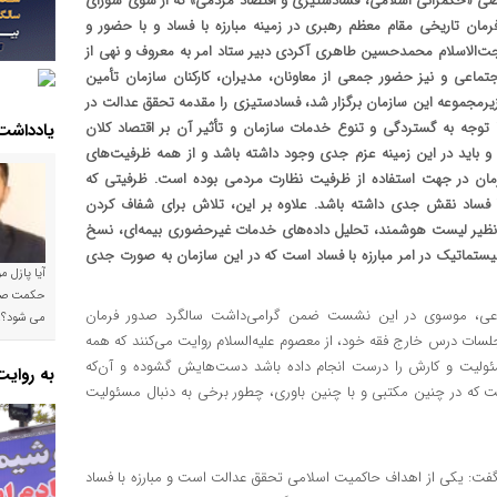
 «حکمرانی اسلامی، فسادستیزی و اقتصاد مردمی» که از سوی شورای
رمان تاریخی مقام معظم رهبری در زمینه مبارزه با فساد و با حضور و
‌الاسلام محمدحسین طاهری آکردی دبیر ستاد امر به معروف و نهی از
تماعی و نیز حضور جمعی از معاونان، مدیران، کارکنان سازمان تأمین
مجموعه این سازمان برگزار شد، فسادستیزی را مقدمه تحقق عدالت در
توجه به گستردگی و تنوع خدمات سازمان و تأثیر آن بر اقتصاد کلان
یادداشت
نیم و باید در این زمینه عزم جدی وجود داشته باشد و از همه ظرفیت‌های
زمان در جهت استفاده از ظرفیت نظارت مردمی بوده است. ظرفیتی که
با فساد نقش جدی داشته باشد. علاوه بر این، تلاش برای شفاف کردن
ظیر لیست هوشمند، تحلیل داده‌های خدمات غیرحضوری بیمه‌ای، نسخ
سیستماتیک در امر مبارزه با فساد است که در این سازمان به صورت جدی
آیا پازل 
ماعی، موسوی در این نشست ضمن گرامی‌داشت سالگرد صدور فرمان
می شود؟!
جلسات درس خارج فقه خود، از معصوم علیه‌السلام روایت می‌کنند که همه
لیت و کارش را درست انجام داده باشد دست‌هایش گشوده و آن‌که
به روای
ت که در چنین مکتبی و با چنین باوری، چطور برخی به دنبال مسئولیت
گفت: یکی از اهداف حاکمیت اسلامی تحقق عدالت است و مبارزه با فساد