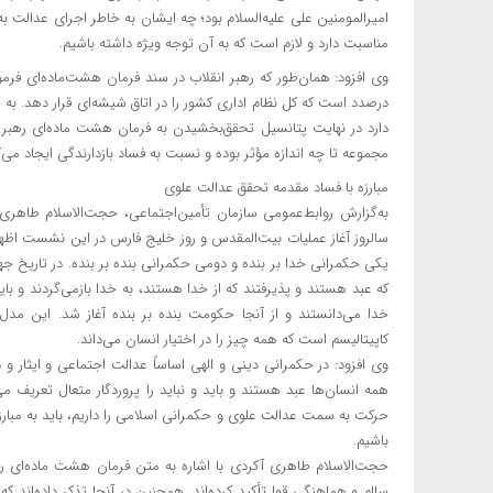
امیرالمومنین علی علیه‌السلام بود؛ چه ایشان به خاطر اجرای عدالت 
مناسبت دارد و لازم است که به آن توجه ویژه داشته باشیم.
وی افزود: همان‌طور که رهبر انقلاب در سند فرمان هشت‌ماده‌ای فر
درصدد است که کل نظام اداری کشور را در اتاق شیشه‌ای قرار دهد. به 
دارد در نهایت پتانسیل تحقق‌بخشیدن به فرمان هشت ماده‌ای رهبر ا
مجموعه تا چه اندازه مؤثر بوده و نسبت به فساد بازدارندگی ایجاد م
مبارزه با فساد مقدمه تحقق عدالت علوی
به‌گزارش روابط‌عمومی سازمان تأمین‌اجتماعی، حجت‌الاسلام طاهری
سالروز آغاز عملیات بیت‌المقدس و روز خلیج فارس در این نشست اظه
یکی حکمرانی خدا بر بنده و دومی حکمرانی بنده بر بنده. در تاریخ ج
که عبد هستند و پذیرفتند که از خدا هستند، به خدا بازمی‌گردند و با
خدا می‌دانستند و از آنجا حکومت بنده بر بنده آغاز شد. این مدل
کاپیتالیسم است که همه چیز را در اختیار انسان می‌داند.
وی افزود: در حکمرانی دینی و الهی اساساً عدالت اجتماعی و ایثار و 
همه انسان‌ها عبد هستند و باید و نباید را پروردگار متعال تعریف می
حرکت به سمت عدالت علوی و حکمرانی اسلامی را داریم، باید به مبا
باشیم.
حجت‌الاسلام طاهری آکردی با اشاره به متن فرمان هشت ماده‌ای رهب
سالم و هماهنگی قوا تأکید کرده‌اند. همچنین در آنجا تذکر داده‌اند که