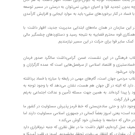
؛ چه بدون تجدید قوا و احیای درونی نمی‌توان به درستی در مسیر توسعه
ا فساد در کنار برخوردهای سلبی؛ باید به موارد ایجابی و افزایش کارآمدی
ر این سازمان در همان ماه‌های ابتدایی مدیریت جدید، اظهار داشت: با
همکاری قوه محترم قضاییه به نتیجه رسید و دستاوردهای چشمگیر مالی
کمک سایر قوا برای حرکت در این مسیر نیازمندیم.
قلاب فرهنگی در این نشست، ضمن گرامی‌داشت سالگرد صدور فرمان
فسادستیزی و اقتصاد اسلامی از سرفصل‌هایی است که عمده کارگزاران و
وارد می‌شود.
نقلاب مردمی جهان است، گام‌های مهمی در رابطه با مبارزه با فساد برداشته
 دارد که البته در کل جهان هم هست، نشان می‌دهد که با وجود توجه به
 را پیدا کرده‌اند. به همین جهت مسئله تأمین و عدالت اجتماعی به‌رغم
ی قرار گرفت.
 وجود دارد و حتی ساده‌زیستی که خط قرمز پذیرش مسئولیت در کشور ما
ه است؛ یعنی امروز بعضاً کسانی در جمهوری اسلامی مسئولیت دارند اما
در حالی که «جامعه با چشمان خود گوش می‌کند.»
یف عمل کرده‌ایم، اظهار داشت: ما در عقل نظری که جنبه نرم‌افزاری دارد
ز آن مقداری که انتظار می‌رفت، تحقق بخشیدیم. امروز در قلب آمریکا و