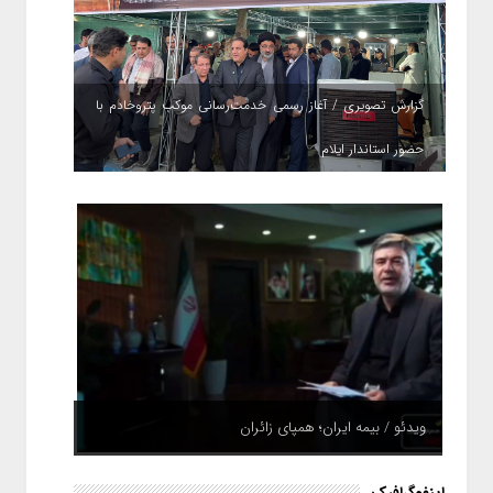
گزارش تصویری / آغاز رسمی خدمت‌رسانی موکب پتروخادم با
حضور استاندار ایلام
ویدئو / بیمه ایران؛ همپای زائران