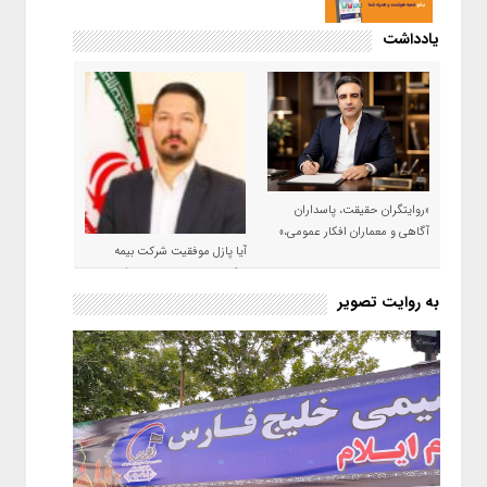
یادداشت
«روایتگران حقیقت، پاسداران
آگاهی و معماران افکار عمومی،»
آیا پازل موفقیت شرکت بیمه
حکمت صبا در سال ۱۴۰۵ کامل می
شود؟!
به روایت تصویر