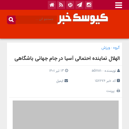
گروه :
ورزش
الهلال نماینده احتمالی آسیا در جام جهانی باشگاهی
نویسنده :
admin
13 تیر 1401
کد خبر 157676
ایمیل
پرینت