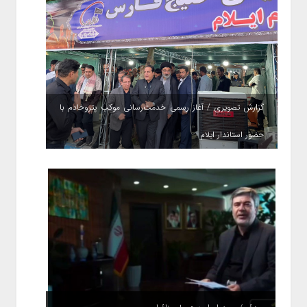
گزارش تصویری / آغاز رسمی خدمت‌رسانی موکب پتروخادم با
حضور استاندار ایلام