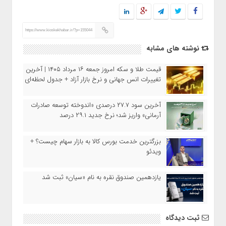
https://www.kioskekhabar.ir/?p=155044
نوشته های مشابه
قیمت طلا و سکه امروز جمعه ۱۶ مرداد ۱۴۰۵ | آخرین
تغییرات انس جهانی و نرخ بازار آزاد + جدول لحظه‌ای
آخرین سود ۲۷.۷ درصدی «اندوخته توسعه صادرات
آرمانی» واریز شد؛ نرخ جدید ۲۹.۱ درصد
بزرگترین خدمت بورس کالا به بازار سهام چیست؟ +
ویدئو
یازدهمین صندوق نقره به نام «سیان» ثبت شد
ثبت دیدگاه