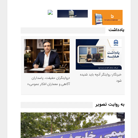
یادداشت
خبرنگار؛ روایتگر آنچه باید شنیده
«روایتگران حقیقت، پاسداران
شود
آگاهی و معماران افکار عمومی،»
به روایت تصویر