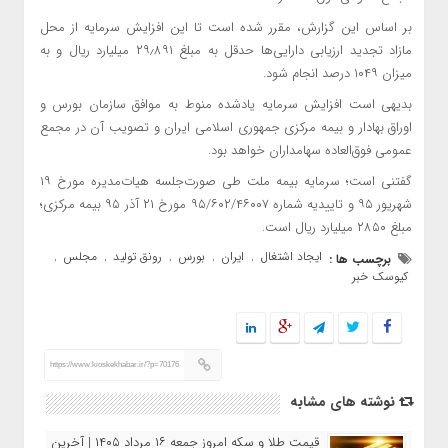
بر اساس این گزارش، مقرر شده است تا این افزایش سرمایه از محل
مازاد تجدید ارزیابی دارایی‌ها حدقل به مبلغ ۲۹٫۸۹۱ میلیارد ریال و به
میزان ۱۰۴۹ درصد انجام شود.
بدیهی است افزایش سرمایه یادشده منوط به موافق سازمان بورس و
اوراق بهادار و بیمه مرکزی جمهوری اسلامی ایران و تصویب آن در مجمع
عمومی فوق‌العاده سهامداران خواهد بود.
گفتنی است؛ سرمایه بیمه ملت طی صورت‌جلسه هیات‌مدیره مورخ ۱۹
شهریور ۹۵ و تاییدیه شماره ۹۵/۶۰۲/۴۶۰۰۷ مورخ ۲۱ آذر ۹۵ بیمه مرکزی؛
مبلغ ۲۸۵۰ میلیارد ریال است.
ایجاد اشتغال
ایران
بورس
رونق تولید
مجلس
برچسب ها :
,
,
,
,
,
کیوسک خبر
https://www.kioskekhabar.ir/?p=70176
نوشته های مشابه
قیمت طلا و سکه امروز جمعه ۱۶ مرداد ۱۴۰۵ | آخرین