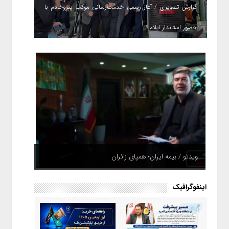
گزارش تصویری / آغاز رسمی خدمت‌رسانی موکب پتروخادم با
حضور استاندار ایلام
ویدئو / بیمه ایران؛ همپای زائران
اینفوگرافیک