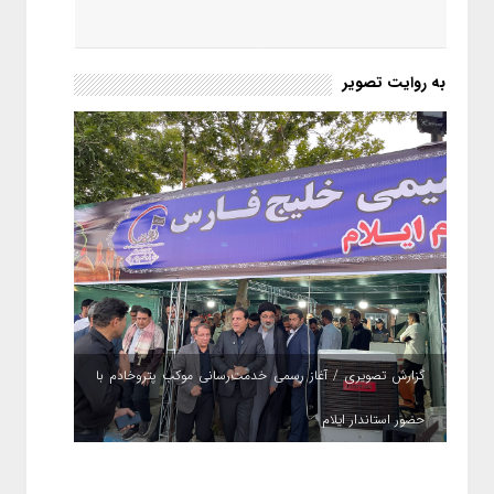
به روایت تصویر
گزارش تصویری / آغاز رسمی خدمت‌رسانی موکب پتروخادم با
حضور استاندار ایلام