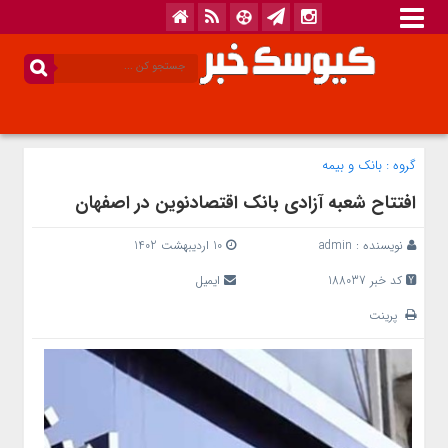
گروه :
بانک‌ و بیمه
افتتاح شعبه آزادی بانک اقتصادنوین در اصفهان
نویسنده :
admin
10 اردیبهشت 1402
کد خبر 188037
ایمیل
پرینت