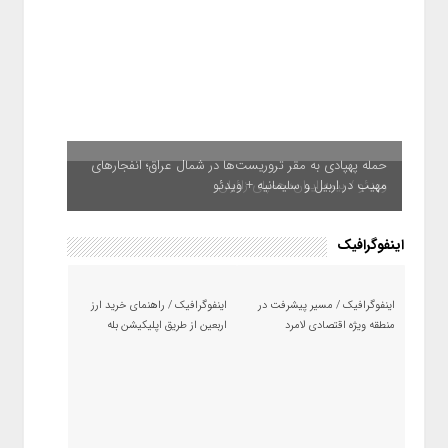
حمله پهپادی به مقر تروریست‌ها در شمال عراق؛ انفجارهای
ویدئو / بیمه ایران؛ همپای زائران
مهیب در اربیل و سلیمانیه + ویدئو
اینفوگرافیک
اینفوگرافیک / مسیر پیشرفت در
اینفوگرافیک / راهنمای خرید ارز
منطقه ویژه اقتصادی لامرد
اربعین از طریق اپلیکیشن بله