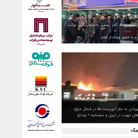
 تصویری / آغاز رسمی خدمت‌رسانی موکب
م با حضور استاندار ایلام
هپادی به مقر تروریست‌ها در شمال عراق؛
های مهیب در اربیل و سلیمانیه + ویدئو
فیک