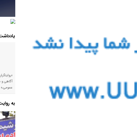
یادداشت
«روایتگرا
آگاهی و م
عمومی،»
به روای