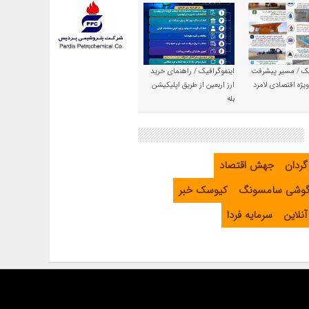
یک / مسیر پیشرفت
اینفوگرافیک / راهنمای خرید
یژه اقتصادی لامرد
ارز اربعین از طریق اپلیکیشن
بله
گردان
جهش اقتصاد
گوشی سامسونگ
کیوسک خبر
نلاین
سرمایه فردا