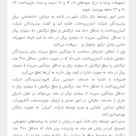
تسهیلات ویژه با نرخ سود‌های ۱۰، ۱۴ و ۱۸ درصد و مدت بازپرداخت ۱۲،
۱۸ و ۲۴ ماهه بهره‌مند شوند.
مدیر امور توسعه بازار بانک شهر در ادامه به مزایای اختصاصی برای
پذیرندگان شرکت آسان‌پرداخت اشاره کرد و گفت: پذیرندگان شرکت
آسان‌پرداخت با حداقل ۵۰۰ عدد تراکنش و مبلغ تراکنش ۵۰ میلیارد ریال
با حداقل میانگین سپرده ۱۰ میلیارد ریال در ماه، به قید قرعه تجهیزات
جانبی شامل ترازو، یخچال و … دریافت می‌کنند.
وی از اعطای جایزه‌ای متناسب با میانگین منابع سپرده برای پذیرندگان
حقیقی شرکت آسان‌پرداخت خبر داد که در صورت داشتن حداقل ۴۰۰ عدد
تراکنش یا مبلغ تراکنش ۵ میلیارد ریال و حداقل میانگین سپرده ۵ میلیارد
ریال در ماه، به صورت شارژ در کیف پول «آپ» به آن‌ها تعلق می‌گیرد.
قنبرزاده با اشاره به خدمات حمایتی دیگر افزود:پذیرندگان شرکت
آسان‌پرداخت با حداقل ۴۰۰ عدد تراکنش و مبلغ تراکنش ۵ میلیارد ریال با
حداقل میانگین سپرده ۵ میلیارد ریال در ماه، می‌توانند در طول اجرای
طرح از خدمات مالیاتی در امور صدور و ارسال صورتحساب الکترونیک،
ارتقای تمکین مالیاتی و غیره توسط شرکت “تیران” به صورت رایگان
بهره‌برداری کنند.
مدیر امور توسعه بازار بانک شهر در پایان با اشاره به برنامه‌های تشویقی،
تصریح کرد:در پایان هر ماه، به پذیرنده برتر بانک که حداقل ۳۰۰ عدد
تراکنش به مجموع مبلغ ۱۰ میلیارد ریال داشته باشد، جایزه یک میلیارد