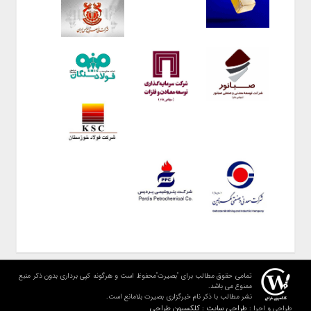
تمامی حقوق مطالب برای "بصیرت"محفوظ است و هرگونه کپی برداری بدون ذکر منبع
ممنوع می باشد.
نشر مطالب با ذکر نام خبرگزاری بصیرت بلامانع است.
طراحی سایت : کلکسیون طراحی
طراحی و اجرا :