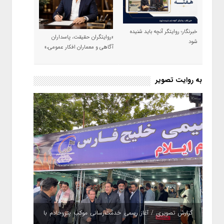
خبرنگار؛ روایتگر آنچه باید شنیده
«روایتگران حقیقت، پاسداران
شود
آگاهی و معماران افکار عمومی،»
به روایت تصویر
گزارش تصویری / آغاز رسمی خدمت‌رسانی موکب پتروخادم با