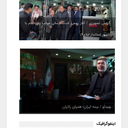
گزارش تصویری / آغاز رسمی خدمت‌رسانی موکب پتروخادم با
حضور استاندار ایلام
ویدئو / بیمه ایران؛ همپای زائران
اینفوگرافیک