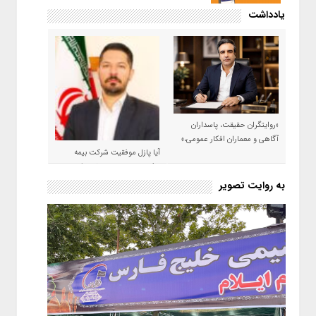
یادداشت
«روایتگران حقیقت، پاسداران
آگاهی و معماران افکار عمومی،»
آیا پازل موفقیت شرکت بیمه
حکمت صبا در سال ۱۴۰۵ کامل می
شود؟!
به روایت تصویر