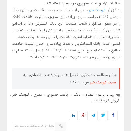
اطلاعات نهاد ریاست جمهوری موسوم به «افتا» شد.
به گزارش
به نقل از روابط عمومی بانک اقتصادنوین، این بانک
کیوسک خبر
در سال گذشته، دامنه ممیزی پیاده‌سازی مدیریت امنیت اطلاعات ISMS
را در سطح مناطق و شعب منتخب این بانک گسترش داد. با اجرایی
شدن این گام بزرگ، بانک اقتصادنوین اولین بانکی است که توانسته دایره
نفوذ پیاده‌سازی استاندارد امنیت اطلاعات را تا این سطح توسعه دهد.
گفتنی است، بانک اقتصادنوین با هدف پیاده‌سازی اصول امنیت اطلاعات
مطابق با استاندارد بین‌المللی ISIRI-ISO/IES 27001 از سال ۱۳۹۶ اقدام به
اجرای پیاده‌سازی سیستم مدیریت امنیت اطلاعات کرده است.
برای مطالعه جدیدترین تحلیل‌ها و رویدادهای اقتصادی، به
مراجعه کنید.
سایت کیوسک خبر
انطباق
بانک
ریاست جمهوری
ممیزی
کیوسک خبر
برچسب ها :
,
,
,
,
,
گزارش کیوسک خبر
https://www.kioskekhabar.ir/?p=184766