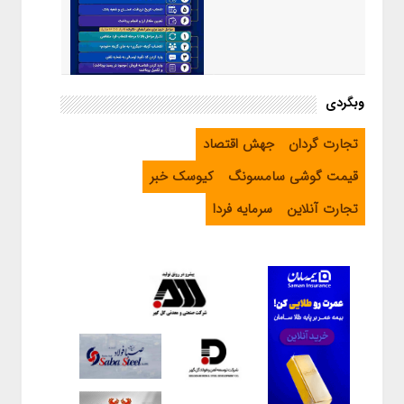
اینفوگرافیک / راهنمای خرید ارز
وبگردی
اربعین از طریق اپلیکیشن بله
تجارت گردان
جهش اقتصاد
قیمت گوشی سامسونگ
کیوسک خبر
تجارت آنلاین
سرمایه فردا