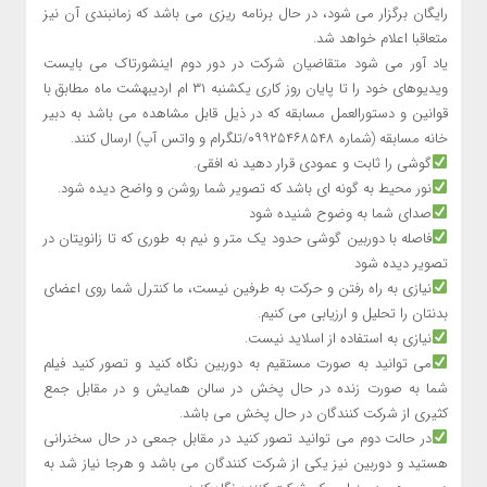
رایگان برگزار می شود، در حال برنامه ریزی می باشد که زمانبندی آن نیز
متعاقبا اعلام خواهد شد.
یاد آور می شود متقاضیان شرکت در دور دوم اینشورتاک می بایست
ویدیوهای خود را تا پایان روز کاری یکشنبه ۳۱ ام اردیبهشت ماه مطابق با
قوانین و دستورالعمل مسابقه که در ذیل قابل مشاهده می باشد به دبیر
خانه مسابقه (شماره ۰۹۹۲۵۴۶۸۵۴۸/تلگرام و واتس آپ) ارسال کنند.
گوشی را ثابت و عمودی قرار دهید نه افقی.
نور محیط به گونه ای باشد که تصویر شما روشن و واضح دیده شود.
صدای شما به وضوح شنیده شود
فاصله با دوربین گوشی حدود یک متر و نیم به طوری که تا زانویتان در
تصویر دیده شود
نیازی به راه رفتن و حرکت به طرفین نیست، ما کنترل شما روی اعضای
بدنتان را تحلیل و ارزیابی می کنیم.
نیازی به استفاده از اسلاید نیست.
می توانید به صورت مستقیم به دوربین نگاه کنید و تصور کنید فیلم
شما به صورت زنده در حال پخش در سالن همایش و در مقابل جمع
کثیری از شرکت کنندگان در حال پخش می باشد.
در حالت دوم می توانید تصور کنید در مقابل جمعی در حال سخنرانی
هستید و دوربین نیز یکی از شرکت کنندگان می باشد و هرجا نیاز شد به