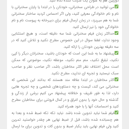
دوربین هم به عنوان یک شرکت کننده نگاه کنید.
می توانید در طراحی سخنرانی، خودتان را در ابتدا یا پایان سخنرانی با
نام و نام خانوادگی معرفی کنید، ولی اگر احساس کردید ساختار سخنرانی
شما به هم میریزد، در زمان ارسال فیلم برای دبیرخانه به پیوست نام و نام
خانوادگی خود را نیز ارسال کنید.
حداکثر زمان فیلم سخنرانی شما سه دقیقه است، و هیچ استثنایی
وجود ندارد، لطفا سوال در این خصوص مطرح نکنید و تلاش کنید که در
سه دقیقه بهترین خودتان را ارائه کنید.
پیشنهاد ما به شما این است که خودتان باشید، سخنرانان دیگر را کپی
نکنید، تبلیغ نکنید، منم منم نکنید، موعظه نکنید، موضوعی که ممکن
است محل اختلاف نظر اکثر مخاطبان باشد، اگر صاحب نظر و صاحب
سبک نیستید و تجربه ای ندارید، مطرح نکنید.
اکثر مخاطبان در ابتدا علاقه مند هستند که بدانند این شخصی که
سخنرانی می کند، کیست و چه دستاوردهای شخصی و چه تجربه هایی
دارد، لذا به طور ظریف و خلاقانه پیشنهاد می کنیم برشی از زندگی و
گذشته و حال خود را بدون اغراق و در کمال فروتنی برای مخاطبان مطرح
کنید و احساسات آنها را با خود همراه کنید.
فیلم شما نباید تدوین شده باشد. نباید تکه تکه ضبط شده و بعدا به
هم چسبانده شده باشد، قبل از ضبط نهایی هر چقدر خواستید تمرین
کنید ولی فیلم نهایی باید یکبار ضبط و بدون کات و تدوین برای ما ارسال