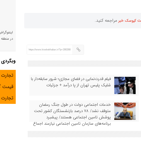
مراجعه کنید.
ت کیوسک خبر
اینفوگراف
در منطقه و
https://www.kioskekhabar.ir/?p=280288
وبگردی
تجارت 
فیلم قدرت‌نمایی در فضای مجازی؛ شرور سابقه‌دار با
شلیک پلیس تهران از پا درآمد + جزئیات
قیمت 
تجارت آ
خدمات اجتماعی دولت در طول جنگ رمضان
متوقف نشد/ ۷۸ درصد بازنشستگان کشور تحت
پوشش تامین اجتماعی هستند/ پیشبرد
برنامه‌های سازمان تامین اجتماعی نیازمند اجماع
همه ذینفعان است