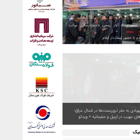
 تصویری / آغاز رسمی خدمت‌رسانی موکب
م با حضور استاندار ایلام
هپادی به مقر تروریست‌ها در شمال عراق؛
های مهیب در اربیل و سلیمانیه + ویدئو
فیک