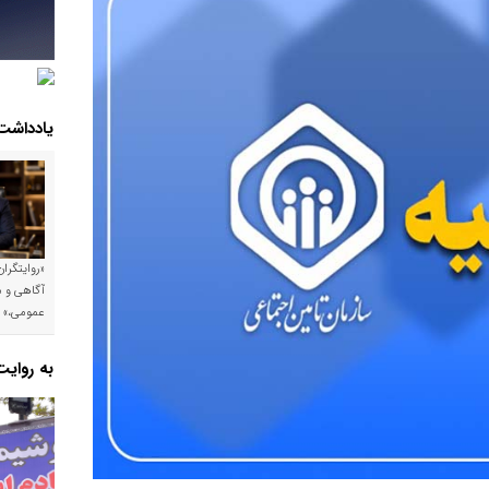
یادداشت
«روایتگرا
آگاهی و م
عمومی،»
به روای