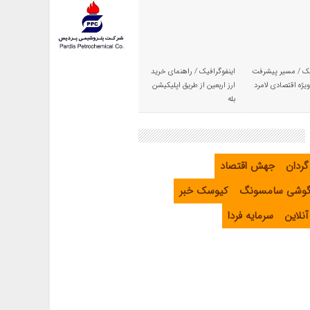
یک / مسیر پیشرفت
اینفوگرافیک / راهنمای خرید
یژه اقتصادی لامرد
ارز اربعین از طریق اپلیکیشن
بله
گردان
جهش اقتصاد
گوشی سامسونگ
کیوسک خبر
نلاین
سرمایه فردا