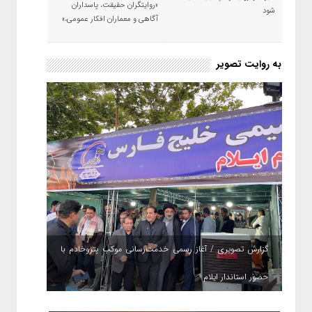
«روایتگران حقیقت، پاسداران
شود
آگاهی و معماران افکار عمومی،»
به روایت تصویر
گزارش تصویری / آغاز رسمی خدمت‌رسانی موکب پتروخادم با
حضور استاندار ایلام