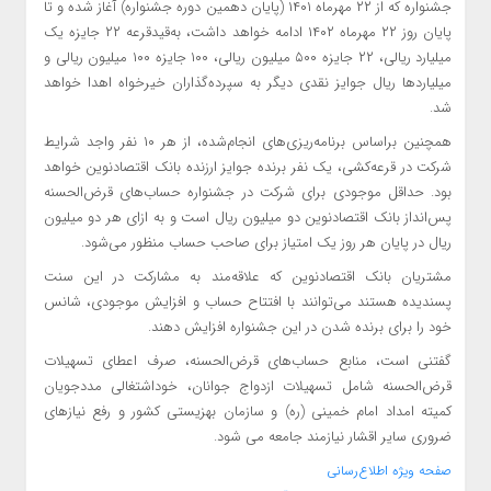
جشنواره که از ۲۲ مهرماه ۱۴۰۱ (پایان دهمین دوره جشنواره) آغاز شده و تا
پایان روز ۲۲ مهرماه ۱۴۰۲ ادامه خواهد داشت، به‌قیدقرعه ۲۲ جایزه یک
میلیارد ریالی، ۲۲ جایزه ۵۰۰ میلیون ریالی، ۱۰۰ جایزه ۱۰۰ میلیون ریالی و
میلیاردها ریال جوایز نقدی دیگر به سپرده‌گذاران خیرخواه اهدا خواهد
شد.
همچنین براساس برنامه‌ریزی‌های انجام‌شده، از هر ۱۰ نفر واجد شرایط
شرکت در قرعه‌کشی، یک نفر برنده جوایز ارزنده بانک اقتصادنوین خواهد
بود. حداقل موجودی برای شرکت در جشنواره حساب‌های قرض‌الحسنه
پس‌انداز بانک اقتصادنوین دو میلیون ریال است و به ازای هر دو میلیون
ریال در پایان هر روز یک امتیاز برای صاحب حساب منظور می‌شود.
مشتریان بانک اقتصادنوین که علاقه‌مند به مشارکت در این سنت
پسندیده هستند می‌توانند با افتتاح حساب و افزایش موجودی، شانس
خود را برای برنده شدن در این جشنواره افزایش دهند.
گفتنی است، منابع حساب‌های قرض‌الحسنه، صرف اعطای تسهیلات
قرض‌الحسنه شامل تسهیلات ازدواج جوانان، خوداشتغالی مددجویان
کمیته امداد امام خمینی (ره) و سازمان بهزیستی کشور و رفع نیازهای
ضروری سایر اقشار نیازمند جامعه می شود.
صفحه ویژه اطلاع‌رسانی