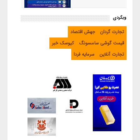
اینفوگرافیک / راهنمای خرید ارز
وبگردی
اربعین از طریق اپلیکیشن بله
تجارت گردان
جهش اقتصاد
قیمت گوشی سامسونگ
کیوسک خبر
تجارت آنلاین
سرمایه فردا