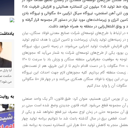
لاد سنگان طرح‌های توسعه‌ای متعددی در راستای تحقق اهداف خود در
زمینه افزایش تولید تعریف کرده است که از جمله آن‌ها می‌توان به پروژه خط تولید ۲٫۵ میلیون تن کنسانتره هماتیتی و افزایش ظرفیت ۲٫۵
میلیون تنی تولید گندله اشاره کرد. راه‌اندازی دو واحد مگامدول ۲ میلیون تنی آهن اسفنجی، نیروگاه سیکل ترکیبی ۵۰ مگاواتی و نیروگاه بادی
امین انرژی و زیرساخت‌های مورد نیاز در دستور کار مجموعه قرار گرفته و
ید و رونق اشتغال‌زایی در منطقه به همراه خواهد داشت.
ین» در ارتباط با طرح‌های توسعه‌ای شرکت صنایع معدنی فولاد سنگان، بیان
یادداشت
 زمینه‌های تولید پایدار، زیرساخت و تامین انرژی با هدف تداوم تولید
 افزایش ظرفیت تولید اجرایی می‌شوند. در زمینه تامین برق، نیروگاه
ی با ظرفیت ۵۰ مگاوات و سرمایه‌گذاری بالغ بر ۵۰ میلیون یورو، یکی از طرح‌های توسعه‌ای شرکت به شمار می‌آید که مجوزهای
لازم اخد شده و طراحی‌های آن نیز انجام شده است. علاوه‌براین، با توجه به موقعیت جغرافیایی منطقه سنگان و وزش باد با سرعت تا ۱۲۰
کیلومتر بر ساعت در این منطقه، طرح احداث نیروگاه بادی با ظرفیت ۲۰۰ مگاوات را در دست اقدام داریم تا از این طریق، هم از نعمت‌های
آیا پازل 
 زیست منطقه گام برداریم. کلیه مجوزهای لازم جهت احداث این نیروگاه
اخذ شده و مشاور پروژه نیز انتخاب شده است. یک یا دو شرکت خارجی در این پروژه با فولاد سنگان همکاری می‌کنند و در چهار فاز ۵۰ مگاواتی
می شود؟!
به روای
نگان از بورس انرژی هستیم، عنوان کرد: طبق قانون، اگر یک واحد صنعتی
رق آن مجموعه قطع می‌شود. البته، قانون جدیدی وضع شده است مبنی بر
 برق آن مجموعه حتی در زمان اوج مصرف نیز قطع نخواهد شد و یکی از
 است. قطعی برق در سال گذشته باعث شد ما نتوانیم برنامه تولید چهار
میلیون تن کنسانتره هدف‌گذاری شده در شرکت را محقق کنیم و این معضل منجر به کاهش تولید ۵۰۰ هزار تنی کنسانتره نسبت به برنامه شد.