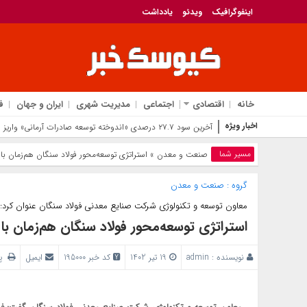
اینفوگرافیک
ویدئو
یادداشت
خانه
اقتصادی
اجتماعی
مدیریت شهری
ایران و جهان
ف
اخبار ویژه
آخرین سود ۲۷.۷ درصدی «اندوخته توسعه صادرات آرمانی» واریز شد؛ نرخ جدید ۲۹.۱ درصد
مسیر شما
صنعت و معدن
» استراتژی توسعه‌محور فولاد سنگان هم‌زمان با 
گروه :
صنعت و معدن
معاون توسعه و تکنولوژی شرکت صنایع معدنی فولاد سنگان عنوان کرد:
استراتژی توسعه‌محور فولاد سنگان هم‌زمان با 
نویسنده :
admin
19 تیر 1402
کد خبر 195000
ایمیل
پر