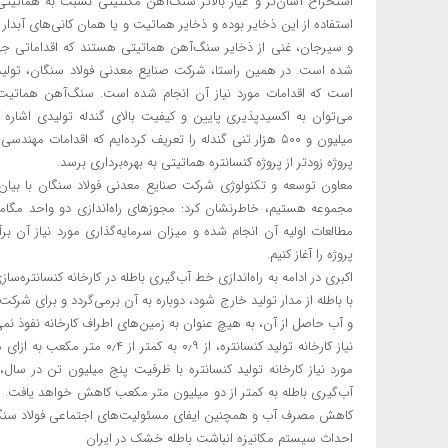
استخراخ آسان‌تر و عیار بالاتر سنگ‌آهن مگنتیتی نسبت به هماتیتی، 
استفاده از این ذخایر بوده و ذخایر هماتیت و یا همان کانی‌های آبد
است که اقدامات مورد نیاز آن انجام شده است. سنگ‌آهن هماتیت ا
می‌توان به اکسیدپذیری پایین و کیفیت بالای گندله تولیدی اشاره ک
میلیون و ۵۰۰ هزار تنی گندله را تعریف کرده‌ایم که اقدامات 
پروژه زودتر از پروژه کنسانتره هماتیتی به بهره‌برداری برسد.
معاون توسعه و تکنولوژی شرکت صنایع معدنی فولاد سنگان با بیان ا
مجموعه هستیم، خاطرنشان کرد: مجوزهای راه‌اندازی دو واحد مگامد
مطالعات اولیه آن انجام شده و میزان سرمایه‌گذاری مورد نیاز آن ب
پروژه را آغاز کنیم.
با باطله از مدار تولید خارج شود، دوباره به آن برمی‌گردد و برای شر
و آب حاصل از آن، به هیچ عنوان به زمین‌های اطراف کارخانه نفوذ ن
نیاز کارخانه تولید کنسانتره‌، 
مورد نیاز کارخانه تولید کنسانتره‌ با ظرفیت پنج میلیون تن در سا
آب‌گیری باطله به کمتر از دو میلیون متر مکعب کاهش خواهد یافت. لا
کاهش مصرف آب و همچنین ایفای مسئولیت‌های اجتماعی فولاد سنگ
احداث سیستم مکانیزه انباشت باطله خشک در ایران