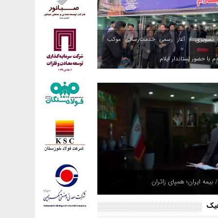
 تصویری / آغاز رسمی خدمت‌رسانی موکب
م با حضور استاندار ایلام
 بیمه ایران؛ همپای زائران
فیک