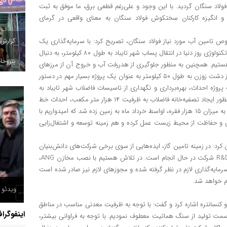
لنفع روزانه ۳۰ میلیارد تومان برای فولاد سنگان گردید. با این وجود و علی‌رغم قطعی برق، ما موفق به ثبت
 انگیزه کارکنان سختکوش فولاد سنگان به معنای واقعی در گرمای
گزارش
تامین آب مورد نیاز فولاد سنگان، تصریح کرد: با سرمایه‌گذاری یک
هزار و ۱۰۰ میلیارد تومانی در طرح انتقال آب دشت کرات و استفاده از تکنولوژی روز دنیا در انتقال پساب شهر تایباد به طول ۸۰ کیلومتر، به دنبال
پتروخاد
زی هستیم. همچنین به منظور جلوگیری از هدررفت آب و خروج آن از مرزهای
کشور و استفاده بهینه از منابع آبی سطحی و عمقی، طرح انتقال آّب از دشت زوزن به طول ۵۰ کیلومتر به عنوان یک پروژه بسیار مهم در دستور
م ما از این پروژه ۴۰ درصد است. کلنگ پروژه احداث، بهره‌برداری و نگهداری از تاسیسات فاضلاب شهر تایباد به
روش بیع متقابل با سرمایه‌گذاری یک هزار و ۲۰۰ میلیارد تومانی به منظور ایجاد تصفیه‌خانه فاضلاب به ظرفیت ۱۴ هزار متر مکعب، احداث خط
انتقال و شبکه جمع‌آوری به طول ۹۸ کیلومتر و نصب انشعاب فاضلاب به میزان ۱۵ هزار فقره، اواسط خرداد ماه به زمین زده شد که امیدواریم با
 و حفاظت از محیط زیست عمل کرده و هم زمینه توسعه و اشتغال‌زایی
ان کرد: در زمینه تامین گاز، ایده‌هایی از سوی برخی شرکت‌های دانش‌بنیان
در راستای ذخیره‌سازی گاز مطرح شده و مطالعات فراوانی در بخش R&D شرکت در حال انجام است. در تلاش هستیم با نصب مخازن ANG،
در سال جاری ذخیره‌ کنیم. سرمایه‌گذاری لازم در نظر گرفته شده و مجوزهای لازم نیز صادر شده است
م خواهد شد.
ویدئو /
 کنسانتره اشاره کرد و گفت: با توجه به ظرفیت معدنی مناسب در مناطق
اینفوگرا
مت تولید از سنگ هماتیت معطوف نمودیم. با توجه به فراوانی بیشتر،