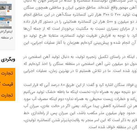
اکثر شرکت‌های تولیدکننده کنسانتره‌ و گندله‌ در سراسر جهان به دنبال
ار آهن مهجور واقع شده‌اند. مناطق جنوبی ایران و مناطقی همچون سنگان
و سیرجان، غنی از ذخایر سنگ‌آهن هماتیتی هستند که اقداماتی جهت تولید ۲۰۰ تا ۳۰۰ هزار تنی کنسانتره سنگ‌آهن در این مناطق انجام
شده است. در همین راستا، شرکت صنایع معدنی فولاد سنگان، تولید دو میلیون و ۵۰۰ هزار تن کنسانتره هماتیتی را در دستور کار قرار داده
ز مزایای بسیاری نسبت به مگنتیت برخوردار است که از جمله آن‌ها
اینفوگراف
رد. با توجه به افزایش ظرفیت تولید کنسانتره، متقابلا طرح تولید دو
در منطقه و
مهندسی آن انجام شده و پیش‌بینی کرده‌ایم هم‌زمان با آغاز عملیات اجرایی، این
ینکه در راستای تکمیل زنجیره تولید، به دنبال تولید آهن اسفنجی در
وبگردی
ول دو میلیون تنی آهن اسفنجی در منطقه سنگان را اخذ کرده‌ایم که
رآورد شده است. ما در تلاش هستیم تا در بهترین زمان، عملیات اجرایی
تجارت 
قیمت 
‌اکبری در ادامه به راه‌اندازی خط آب‌گیری باطله در کارخانه کنسانتره‌سازی فولاد سنگان اشاره کرد و گفت: از این طریق ۸۰ درصد آبی که قرار است
کت دو نتیجه مهم به همراه دارد؛ نخست اینکه ما باطله خشک تولید می‌کنیم
تجارت آ
می‌کند و خطرات زیست محیطی به همراه ندارد؛ دوم اینکه مصرف آب مورد
از ۰٫۹ به کمتر از ۰٫۴ متر مکعب به ازای هر تن کنسانتره کاهش پیدا می‌کند. یعنی اگر در حالت عادی، میزان آب
ل، حدود چهار میلیون متر مکعب باشد، این میزان پس از راه‌اندازی خط
زم به ذکر است که این امر منجر به رقابت‌پذیرتر شدن کنسانتره تولیدی،
ان در منطقه خواف شده است.