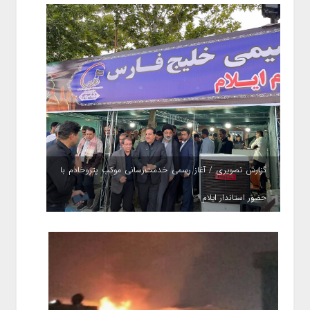
گزارش تصویری / آغاز رسمی خدمت‌رسانی موکب پتروخادم با
حضور استاندار ایلام