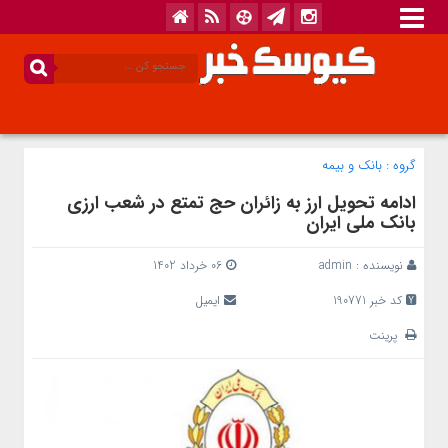
گروه :
بانک‌ و بیمه
ادامه تحویل ارز به زائران حج تمتع در شعب ارزی
بانک ملی ایران
نویسنده :
admin
06 خرداد 1402
کد خبر 190771
ایمیل
پرینت