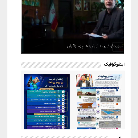
ویدئو / بیمه ایران؛ همپای زائران
اینفوگرافیک
اینفوگرافیک / راهنمای خرید ارز