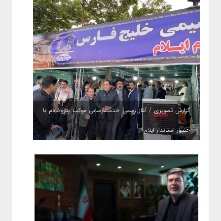
گزارش تصویری / آغاز رسمی خدمت‌رسانی موکب پتروخادم با
حضور استاندار ایلام