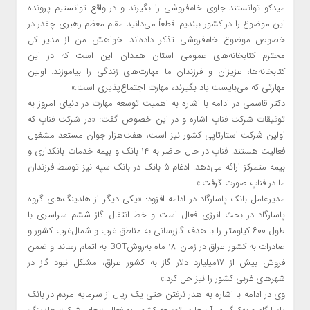
میدکو توانستند جلوی خام‌فروشی را بگیرند و در واقع توانستیم پرونده
این موضوع را در کشور ببندیم. قطعاً می‌دانید مقام معظم رهبری چقدر در
خصوص موضوع خام‌فروشی تذکر داده‌اند. خواهش من از مدیر کل
محترم کتابخانه‌های عمومی استان همدان این است که در این
کتابخانه‌ها، عزیزان و فرزندان ما مهارت‌های زندگی را بیاموزند. اولین
مهارتی که می‌بایست یاد بگیرند، مهارت اجتماع‌پذیری است.»
دکتر قاسمی در ادامه با اشاره به اهمیت توسعه مهارت در دنیای امروز به
توفیقات شرکت فناپ اشاره و در این خصوص گفت: «در شرکت فناپ که
اولین شرکت استارتاپی کشور نیز است، هفت‌هزار جوان مستعد مشغول
فعالیت هستند. فناپ در حال حاضر به ۱۴ بانک و بیمه خدمات بانکداری و
بیمه متمرکز ارائه می‌دهد. ادغام ۵ بانک در بانک سپه نیز توسط فرزندان
ما در فناپ صورت گرفت.»
مدیرعامل بانک پاسارگاد در ادامه افزود: «یکی دیگر از هلدینگ‌های گروه
پاسارگاد در بحث انرژی فعال است و خط انتقال گاز ششم سراسری با
طول ۶۰۰ کیلومتر را با هدف گازرسانی به مناطق غرب و شمال‌غرب کشور و
صادرات به کشور عراق در زمان ۱۸ ماه به‌روشBOT به اتمام رساند و ضمن
فروش بیش از ۱۷میلیارد دلار گاز به کشور عراق، مشکل نبود گاز در
شهرهای غربی کشور را نیز حل کرد.»
وی در ادامه با اشاره به هدر نرفتن حتی یک ریال از سرمایه مردم در بانک