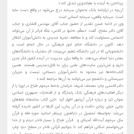
پرداختن به آینده با علم‌اندوزی تبدیل کند.»
آن‌چه در ترازنامه بانک به‌عنوان سرمایه درج می‌شود در واقع دست مایه
است. سرمایه واقعی، سرمایه انسانی است.
وی در ادامه ضمن تقدیر از حضور جناب آقای مهندس افشاری و جناب
آقای دکتر مفتح، گفت: «معلّم، نه‌تنها در کلاس، بلکه فراتر از آن می‌تواند
احساس مسئولیت کند و با مطالعه، تجربه جدیدی به دانش‌آموزان انتقال
دهد. اکنون در دانشگاه خاتم امور فرهنگی در حال انجام است و
دانشجویانی که در این دانشگاه تعلیم می‌بینند، کار مشترک با دانشگاه‌های
معتبر دنیا انجام می‌دهند. ما واقعا برای مدیریت در آینده کشور فکر جدی
داریم و غنی‌ترین سایت‌های علمی برای ما قابل‌دسترس هستند. همین
کتاب‌خانه‌ها نیز محدود به دانش‌آموزان دبستانی نیست و عزیزان
دبیرستانی و دانشجو نیز می‌توانند به آن‌ها مراجعه کنند.»
دکتر قاسمی چاپ مصحف شریف خراسان به‌خط مرحوم طباخ در اروپا را از
دیگر فعالیت‌های فرهنگی بانک پاسارگاد و از افتخارات جمهوری اسلامی
عنوان کرد و درباره قرآن آریامهر اظهار کرد: «این کتاب متاسفانه غلط‌های
چاپی خیلی زیادی داشت و در آن زمان، این کارها در کشور نادیده گرفته
می‌شد. به‌واسطه تحصیل در دارالفنون زیرنظر اساتید حوزه فقه و قرآن
مثل مرحوم آیت‌الله کمره‌ای و… قرآن طباخ را بسیار فاخر دیدم و از خدا
می‌خواستم امکانی فراهم کند تا بتوانیم قرآنی فاخر در سطح دنیا چاپ
کنیم، بدین منظور جست‌وجوی بسیاری انجام دادیم و این مصحف شریف