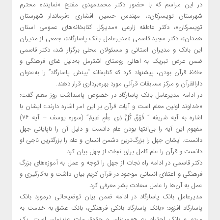
در این مراسم که با‌ حضور دکتر محمدمهدی مفتح «نماینده محترم
شهرستان تویسرکان»، مهندس حسین افشاری «فرماندار شهرستان
تویسرکان»، دکتر عاطفه زارعی «مدیرکل کتابخانه‌های عمومی استان
همدان»، دکتر مجید قاسمی «مدیرعامل بانک پاسارگاد»، جمعی از مدیران
این بانک و مدیران استانی و مسئولان محلی برگزار شد، دکتر قاسمی
ضمن عرض تبریک به اهالی روستای اشترمل به‌دلیل غنای فرهنگی و
حافظ قرآن بودن، پیشنهاد کرد که کتابخانه “بینش پاسارگاد” را به‌عنوان
دارالقرآن و مرکز مسابقات قرآنی مورد بهره‌برداری قرار دهند.
در ادامه مدیرعامل بانک پاسارگاد در خصوص پاسداشت روز معلم گفت:
«خداوند اولین معلم است و آیات قرآن بر این امر اشاره دارند.» ایشان با
اشاره به آیه شریفه ” فَوْقَ کُلِّ ذِی عِلْمٍ عَلِیمٌ” (سوره یوسف – آیه ۷۶)
مفهوم این آیه را بی‌انتها بودن علم دانست و دلیل آن را ناپایانی جهل
دانست. ایشان جهل را بزرگ‌ترین دشمن انسان و علم را بزرگترین ناجی او
دانست و قرآن را علم کامل برای نجات از جهل بیان کرد.
دکتر قاسمی در ادامه راه نجات از جهل را توجه و عمل به آموزه‌های بزرگ
فرهنگی و اعتلای انسانی موجود در قرآن کریم بیان داشت و به‌کارگیری و
عمل به آن‌ها را عامل سعادت بشر معرفی کرد.
مدیرعامل بانک پاسارگاد در ادامه ضمن بیان توضیحاتی درمورد بانک
پاسارگاد افزود: «بانک پاسارگاد بانکی فرهنگی، بانک عشق به خدمت به
مردم و بانک احترام به هم‌میهنان و حقوق ملت عزیزمان است. یک