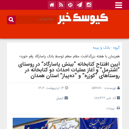
گروه :
بانک‌ و بیمه
هم‌زمان با هفته بزرگداشت مقام معلم توسط بانک پاسارگاد رقم خورد؛
آیین افتتاح کتابخانه “بینش پاسارگاد” در روستای
“اشترمل” و آغاز عملیات احداث دو کتابخانه در
روستاهای “کوزره” و “ده‌پیاز” استان همدان
نویسنده :
admin
14 اردیبهشت 1402
کد خبر 188422
ایمیل
پرینت