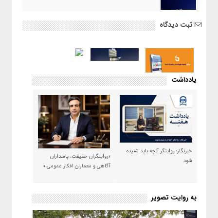
ثبت دیدگاه
یادداشت
خبرنگار؛ روایتگر آنچه باید شنیده
«روایتگران حقیقت، پاسداران
شود
آگاهی و معماران افکار عمومی،»
به روایت تصویر