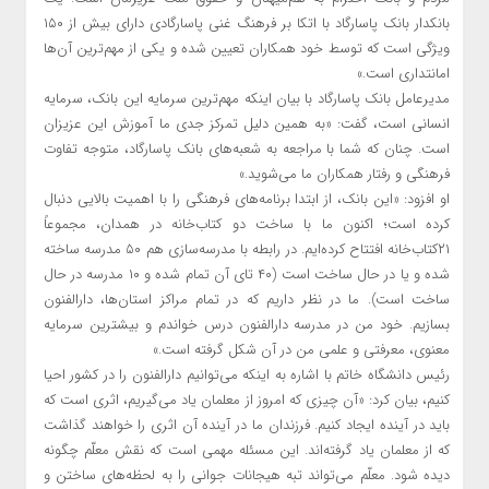
بانکدار بانک پاسارگاد با اتکا بر فرهنگ غنی پاسارگادی دارای بیش از ۱۵۰
ویژگی است که توسط خود همکاران تعیین شده و یکی از مهم‌ترین آن‌ها
امانتداری است.»
مدیرعامل بانک پاسارگاد با بیان اینکه مهم‌ترین سرمایه این بانک، سرمایه
انسانی است، گفت: «به همین دلیل تمرکز جدی ما آموزش این عزیزان
است. چنان که شما با مراجعه به شعبه‌های بانک پاسارگاد، متوجه تفاوت
فرهنگی و رفتار همکاران ما می‌شوید.»
او افزود: «این بانک، از ابتدا برنامه‌های فرهنگی را با اهمیت بالایی دنبال
کرده است؛ اکنون ما با ساخت دو کتاب‌خانه در همدان، مجموعاً
۲۱کتاب‌خانه افتتاح کرده‌ایم. در رابطه با مدرسه‌سازی هم ۵۰ مدرسه ساخته
شده و یا در حال ساخت است (۴۰ تای آن تمام شده و ۱۰ مدرسه در حال
ساخت است). ما در نظر داریم که در تمام مراکز استان‌ها، دارالفنون
بسازیم. خود من در مدرسه دارالفنون درس خواندم و بیشترین سرمایه
معنوی، معرفتی و علمی من در آن شکل گرفته است.»
رئیس دانشگاه خاتم با اشاره به اینکه می‌توانیم دارالفنون را در کشور احیا
کنیم، بیان کرد: «آن چیزی که امروز از معلمان یاد می‌گیریم، اثری است که
باید در آینده ایجاد کنیم. فرزندان ما در آینده آن اثری را خواهند گذاشت
که از معلمان یاد گرفته‌اند. این مسئله مهمی است که نقش معلّم چگونه
دیده شود. معلّم می‌تواند تبه هیجانات جوانی را به لحظه‌های ساختن و