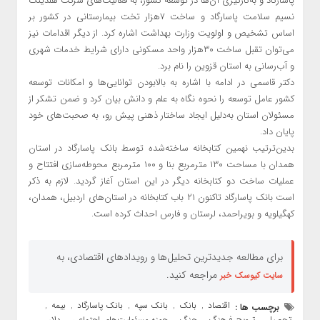
پاسارگاد و به‌کارگیری آن‌ها در توسعه کشور، به فعالیت‌های شرکت هلدینگ
نسیم سلامت پاسارگاد و ساخت ۷هزار تخت بیمارستانی در کشور بر
اساس تشخیص و اولویت وزارت بهداشت اشاره کرد. از دیگر اقدامات نیز
می‌توان تقبل ساخت ۳۰هزار واحد مسکونی دارای شرایط خدمات شهری
و آب‌رسانی به استان قزوین را نام برد.
دکتر قاسمی در ادامه با اشاره به بالابودن توانایی‌ها و امکانات توسعه
کشور عامل توسعه را نحوه نگاه به علم و دانش بیان کرد و ضمن تشکر از
مسئولان استان به‌دلیل ایجاد ساختار ذهنی پیش رو، به صحبت‌های خود
پایان داد.
بدین‌ترتیب نهمین کتابخانه ساخته‌شده توسط بانک پاسارگاد در استان
همدان با مساحت ۱۳۰ مترمربع بنا و ۱۰۰ مترمربع محوطه‌سازی افتتاح و
عملیات ساخت دو کتابخانه دیگر در این استان آغاز گردید. لازم به ذکر
است بانک پاسارگاد تاکنون ۲۱ باب کتابخانه در استان‌های اردبیل، همدان،
کهگیلویه و بویراحمد، لرستان و فارس احداث کرده است.
برای مطالعه جدیدترین تحلیل‌ها و رویدادهای اقتصادی، به
مراجعه کنید.
سایت کیوسک خبر
اقتصاد
بانک
بانک سپه
بانک پاسارگاد
بیمه
برچسب ها :
,
,
,
,
,
تحصیل
ترویج فرهنگ
جنگ
حوزه مسئولیت‌های اجتماعی
دلار