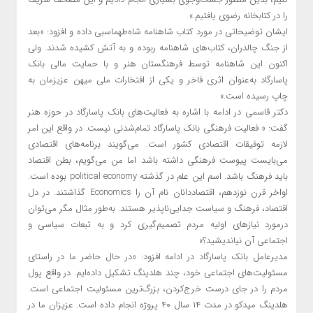
را در کتا‌بخانه رضوی یافتیم.»
ایشان توضیحاتی در مورد کتاب شاهنامه شاه‌طهماسبی داده و افزود: «بعد
از جنگ چالدران، کتاب‌های شاهنامه ربوده و به آتش کشیده شدند. ولی
اکنون این شاهنامه توسط فرهنگستان هنر و با حمایت مالی بانک
پاسارگاد به‌عنوان اثری فاخر و یکی از افتخارات ملی میهن عزیزمان به
چاپ رسیده است.»
دکتر قاسمی در ادامه با اشاره به فعالیت‌های بانک پاسارگاد در حوزه هنر
گفت: « فعالیت فرهنگی بانک پاسارگاد تمام‌شدنی نیست. در واقع این امر
لازمه توفیقات اقتصادی کشور است. می‌گویند برنامه‌های اقتصادی
می‌بایست پیوست فرهنگی داشته باشد اما من می‌گویم، بطن اقتصاد
باید فرهنگ ‌باشد. اسم این علم در گذشته political economy بوده است.
اواخر قرن نوزدهم، اقتصاددانان نام آن را Economics گذاشتند. در دل
اقتصاد، فرهنگ و سیاست جدایی‌ناپذیر هستند. به‌طور مثال مگر می‌توان
درمورد نیازهای اولیه مردم تصمیم‌گیری کرد و به تبعات سیاسی و
اجتماعی آن نیاندیشید؟»
مدیرعامل بانک پاسارگاد در ادامه افزود: «در حال حاضر ما در راستای
مسئولیت‌های اجتماعی خود، چند هلدینگ تشکیل داده‌ایم. در واقع پول
مردم را در جای درست خرج‌کردن، بزرگ‌ترین مسئولیت اجتماعی است.
هلدینگ میدکو در مدت ۱۴ سال ۴۰ پروژه انجام داده است. عزیزان ما در