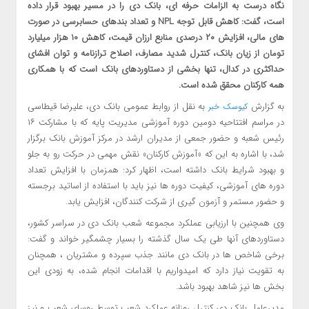
نگاه درست به الزامات حرفه ای، بانک دی را در مسیر بهبود قرار داده
است، گفت: کاهش قابل توجه NPL و تعداد بندهای حسابرسی در صورت
های مالی، افزایش ۲۰ درصدی منابع ارزان قیمت، کاهش ۱۰ هزار میلیارد
تومان از زیان بانک، کنترل شدید مصارف، اصلاح ترازنامه و توان افشای
حداکثری در کدال، تنها بخشی از دستاوردهای بانک است که با همکاری
همه کارکنان محقق شده است.
به گزارش
به نقل از روابط عمومی بانک دی، علیرضا قیطاسی
کیوسک خبر
در مراسم افتتاحیه دومین دوره آموزشی مدیریت پایه که با مشارکت ۱۶
رئیس شعبه و حضور جمعی از مدیران ارشد در مرکز آموزش بانک برگزار
شد، با اشاره به این که «آموزش کارکنان» نقش مهمی در حرکت رو به جلو
و بهبود شرایط بانک داشته است، اظهار کرد: همزمان با افزایش تعداد
دوره های آموزشی، کیفیت دوره ها نیز باید با استفاده از اساتید برجسته
و حضور مستمر و آزمون گیری از شرکت کنندگان، افزایش یابد.
وی همچنین با ارزیابی عملکرد مجموعه شعب بانک دی در سراسر کشور،
دستاوردهای آنها طی یک سال گذشته را بسیار چشمگیر خواند و گفت:
برخی شاخص ها در بانک دی مانند جذب سپرده و مشتریان ، همچنان
به تقویت نیاز دارد که امیدواریم با اقدامات انجام شده، به زودی این
بخش ها نیز شاهد بهبود باشد.
مدیرعامل بانک دی کنترل روزانه عملکرد شعب توسط روسای شعب و نیز