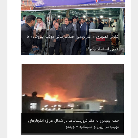
گزارش تصویری / آغاز رسمی خدمت‌رسانی موکب پتروخادم با
حضور استاندار ایلام
حمله پهپادی به مقر تروریست‌ها در شمال عراق؛ انفجارهای
مهیب در اربیل و سلیمانیه + ویدئو