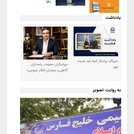
یادداشت
خبرنگار؛ روایتگر آنچه باید شنیده
«روایتگران حقیقت، پاسداران
شود
آگاهی و معماران افکار عمومی،»
به روایت تصویر