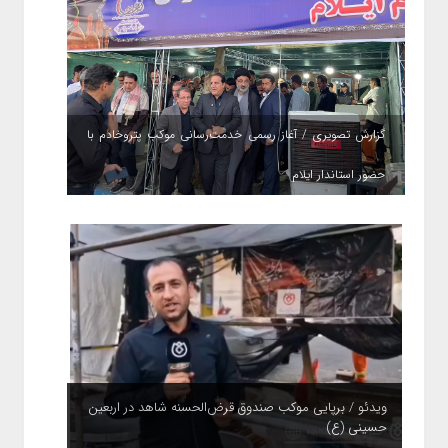
گزارش تصویری / آغاز رسمی خدمت‌رسانی موکب پتروخادم با
حضور استاندار ایلام
ویدئو / برپایی موکب صندوق قرض‌الحسنه شاهد در اربعین
حسینی (ع)