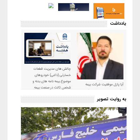
یادداشت
چالش های مدیریت قطعات
خسارتی (داغی) خودروهای
موضوع بیمه نامه های بدنه و
آیا پازل موفقیت شرکت بیمه
شخص ثالث در صنعت بیمه
حکمت صبا در سال ۱۴۰۵ کامل می
شود؟!
به روایت تصویر