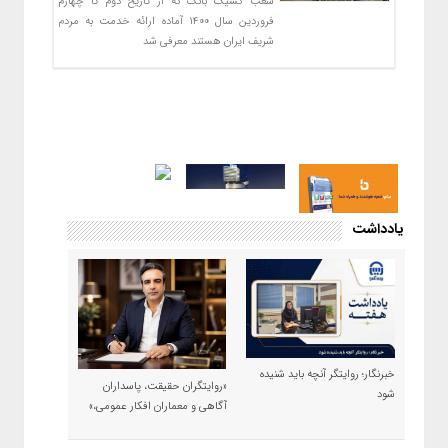
شعب کشیک بانک که از تاریخ دوم تا چهارم
فروردین سال 1400 آماده ارائه خدمت به مردم
شریف ایران هستند معرفی شد
یادداشت
خبرنگار؛ روایتگر آنچه باید شنیده
«روایتگران حقیقت، پاسداران
شود
آگاهی و معماران افکار عمومی،»