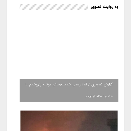
به روایت تصویر
گزارش تصویری / آغاز رسمی خدمت‌رسانی موکب پتروخادم با
حضور استاندار ایلام