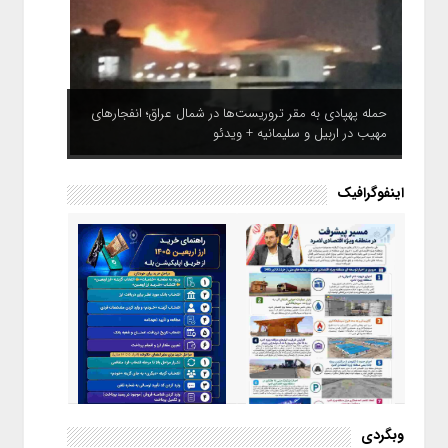
حمله پهپادی به مقر تروریست‌ها در شمال عراق؛ انفجارهای
مهیب در اربیل و سلیمانیه + ویدئو
اینفوگرافیک
اینفوگرافیک / راهنمای خرید ارز
وبگردی
اربعین از طریق اپلیکیشن بله