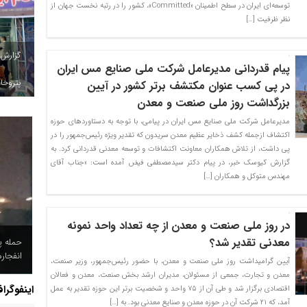
توسعه‌ای ایران در سطح اطمینان «Committed»، کشور را در رتبه نخست جهان از
نظر ظرفیت […]
گزارش
پیام قدردانی مدیرعامل شرکت ملی صنایع مس ایران
پتروخاد
در پی کسب عنوان مکتشف برتر کشور در آیین
بزرگداشت روز ملی صنعت و معدن
مدیرعامل شرکت ملی صنایع مس ایران در پیامی، با توجه به دستاوردهای حوزه
اکتشاف ازجمله کشف ذخایر عظیم معدن سریدون که تقدیر ویژه رئیس‌جمهور را در
پی داشت، از تلاش همکاران معاونت اکتشافات و توسعه معدنی قدردانی کرد. به
گزارش کیوسک خبر، در پیام دکتر سیدمصطفی فیض آمده است: «جناب آقای
مهندس متوکل و همکاران […]
در روز ملی صنعت و معدن از چه تعداد واحد نمونه
معدنی تقدیر شد؟
حمله پ
انفجار
آیین گرامیداشت روز ملی صنعت و معدن، با حضور رئیس‌جمهور، وزیر صنعت،
معدن و تجارت، جمعی از مسئولان، مدیران ارشد بخش صنعت، معدن و فعالان
اینفوگرا
اقتصادی برگزار شد و طی آن از ۷۵ واحد و شخصیت برتر این حوزه تقدیر به عمل
آمد، که ۲۱ شرکت آن در حوزه معدن و صنایع معدنی بود. به […]