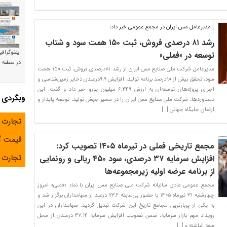
مدیرعامل مس ایران در مجمع عمومی خبر داد؛
رشد ۸۱ درصدی فروش، ثبت ۱۵۰ همت سود و شتاب
اینفوگراف
توسعه در «فملی»
در منطقه و
مدیرعامل شرکت ملی صنایع مس ایران از رشد ۸۱درصدی فروش، ثبت ۱۵۰ همت
سود، تحقق بیش از ۹۰درصد برنامه تولید، افزایش ۹.۹درصدی ذخایر زمین‌شناسی و
اجرای پروژه‌های توسعه‌ای به ارزش ۶.۳۴۹ میلیون یورو خبر داد و گفت: این
وبگردی
دستاوردها، شرکت ملی صنایع مس ایران را در مسیر جهش تولید، توسعه پایدار و
ارتقای جایگاه جهانی […]
تجارت 
قیمت 
مجمع تاریخی فملی در تیرماه ۱۴۰۵ تصویب کرد:
تجارت آ
افزایش سرمایه ۳۷ درصدی، سود ۴۵۰ ریالی و رونمایی
از برنامه عرضه اولیه زیرمجموعه‌ها
مجمع عمومی عادی سالیانه شرکت ملی صنایع مس ایران با نماد «فملی» امروز
چهارشنبه ۳۱ تیرماه ۱۴۰۵ با حضور بی‌سابقه ۷۳.۲ درصد از سهامداران برگزار شد و
به یکی از پربارترین مجامع تاریخ این شرکت تبدیل گردید. سهامداران در این
رویداد مهم بازار سرمایه، ضمن تصویب افزایش سرمایه ۳۷.۱۴ درصدی از محل
سود انباشته و […]