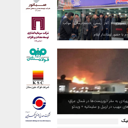
 تصویری / آغاز رسمی خدمت‌رسانی موکب
م با حضور استاندار ایلام
هپادی به مقر تروریست‌ها در شمال عراق؛
های مهیب در اربیل و سلیمانیه + ویدئو
فیک