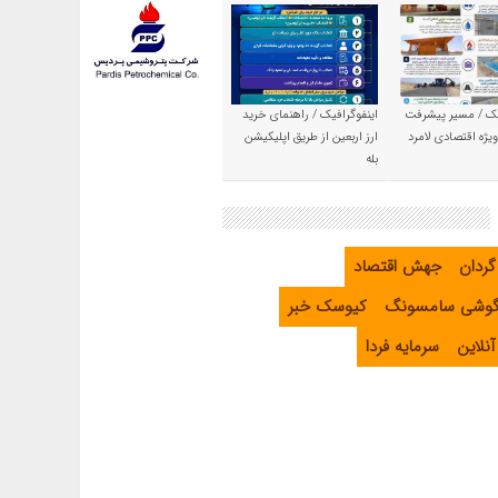
یک / مسیر پیشرفت
اینفوگرافیک / راهنمای خرید
یژه اقتصادی لامرد
ارز اربعین از طریق اپلیکیشن
بله
گردان
جهش اقتصاد
گوشی سامسونگ
کیوسک خبر
نلاین
سرمایه فردا