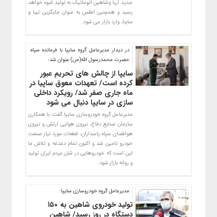
جديد آريا وشاهین اتوماتیک به تولید انبوه خواهد
رسید و همچنین اطلس به عنوان جايگزين تيبا و
ساينا، وارد بازار مي شود.
در دیدار مدیرعامل گروه سایپا با فرمانده سپاه
حضرت محمدرسول الله(ص) عنوان شد:
سایپا از چالش های تحریم عبور
کرده است/ تعهدات معوق ساپیا در
ماه جاری صفر شد/ رویکرد داخلی
سازی در سایپا دنبال می شود
مدیرعامل گروه خودروسازی سایپا گفت: با همکاری
سازمان صنایع دفاع، نیروی هوایی ارتش و نیروی
هوافضای سپاه پاسداران، قطعات مورد نیاز صنعت
خودرو تامین شد و اکنون تمام دغدغه و تلاش ما
این است که خودروهایی در شان مردم ایران تولید
و روانه بازار شود.
مديرعامل گروه خودروسازي سايپا:
تولید خودروی شاهین به ۱۵۰
دستگاه در روز رسید/ شاهین