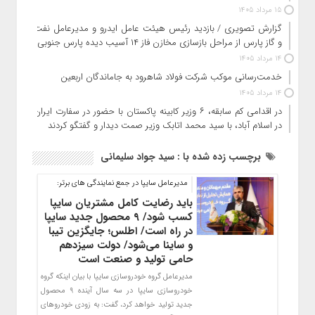
15 مرداد 1405
گزارش تصویری / بازدید رئیس هیئت عامل ایدرو و مدیرعامل نفت
و گاز پارس از مراحل بازسازی مخازن فاز ۱۴ آسیب دیده پارس جنوبی
14 مرداد 1405
خدمت‌رسانی موکب شرکت فولاد شاهرود به جاماندگان اربعین
14 مرداد 1405
در اقدامی کم سابقه، ۶ وزیر کابینه پاکستان با حضور در سفارت ایران
در اسلام آباد، با سید محمد اتابک وزیر صمت دیدار و گفتگو کردند
برچسب زده شده با : سید جواد سلیمانی
مديرعامل سايپا در جمع نمایندگی های برتر:
باید رضایت کامل مشتریان سایپا
کسب شود/ ۹ محصول جدید سایپا
در راه است/ اطلس؛ جایگزین تیبا
و ساینا می‌شود/ دولت سیزدهم
حامی تولید و صنعت است
مديرعامل گروه خودروسازي سايپا با بيان اينكه گروه
خودروسازي سايپا در سه سال آينده ۹ محصول
جديد توليد خواهد كرد، گفت: به زودي خودروهاي