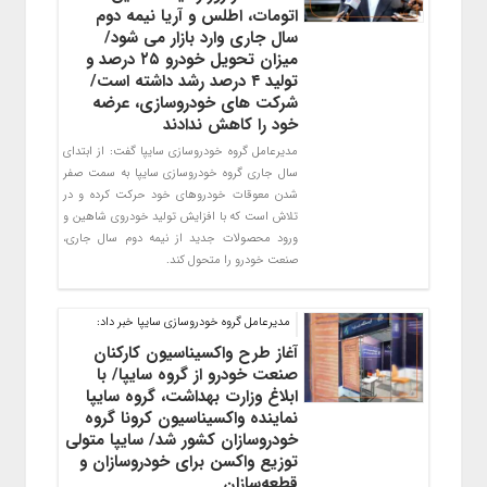
اتومات، اطلس و آریا نیمه دوم
سال جاری وارد بازار می شود/
میزان تحویل خودرو ۲۵ درصد و
تولید ۴ درصد رشد داشته است/
شرکت های خودروسازی، عرضه
خود را کاهش ندادند
مديرعامل گروه خودروسازي سايپا گفت: از ابتداي
سال جاري گروه خودروسازي سايپا به سمت صفر
شدن معوقات خودروهاي خود حركت كرده و در
تلاش است كه با افزايش توليد خودروي شاهين و
ورود محصولات جديد از نيمه دوم سال جاري،
صنعت خودرو را متحول كند.
مدیرعامل گروه خودروسازی سایپا خبر داد:
آغاز طرح واکسیناسیون کارکنان
صنعت خودرو از گروه سایپا/ با
ابلاغ وزارت بهداشت، گروه سایپا
نماینده واکسیناسیون کرونا گروه
خودروسازان کشور شد/ سایپا متولی
توزیع واکسن برای خودروسازان و
قطعه‌سازان