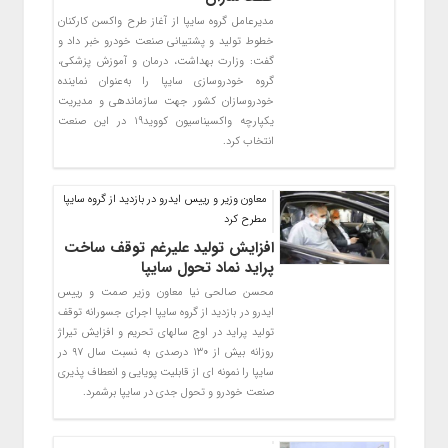
مدیرعامل گروه سایپا از آغاز طرح واکسن کارکنان
خطوط تولید و پشتیبانی صنعت خودرو خبر داد و
گفت: وزارت بهداشت، درمان و آموزش پزشكي،
گروه خودروسازي سايپا را به‌عنوان نماينده
خودروسازان كشور جهت سازماندهي و مديريت
يكپارچه واكسيناسيون كوويد19 در اين صنعت
انتخاب كرد.
معاون وزیر و رییس ایدرو در بازدید از گروه سایپا
مطرح کرد
افزایش تولید علیرغم توقف ساخت
پراید نماد تحول سایپا
محسن صالحی نیا معاون وزیر صمت و رییس
ایدرو در بازدید از گروه سایپا اجرای جسورانه توقف
تولید پراید در اوج سالهای تحریم و افزایش تیراژ
روزانه بیش از ۱۳۰ درصدی به نسبت سال ۹۷ در
سایپا را نمونه ای از قابلیت پویایی و انعطاف پذیری
صنعت خودرو و تحول جدی در سایپا برشمرد.