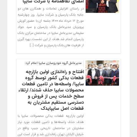
امضای تفاهمنامه با شرکت سایپا
در راستای افزایش تعاملات و همکاری های دو
جانبه بانک پارسیان و شرکت سایپا، روز چهارشنبه
مورخ ۱۲ خرداد ماه ۱۴۰۰ جلسه ای با حضور کورش
پرویزیان مدیرعامل بانک پارسیان و سید جواد
سلیمانی مدیرعامل سایپا در ساختمان مرکزی بانک
پارسیان انجام شد.هدف از این نشست، بهره گیری
از ظرفیت های بانک پارسیان و شرکت […]
مدیرعامل گروه خودروسازی سایپا اعلام کرد:
افتتاح و راه‌اندازی اولین بازارچه
قطعات یدکی کشور توسط گروه
سایپا/ واسطه‌ها در تامین قطعات
محصولات سایپا حذف شدند/ ارتقاء
سطح خدمات پس از فروش و
دسترسی مستقیم مشتریان به
قطعات اصل سایپایدک
اولين بازارچه قطعات يدكی محصولات سايپا با
هدف حذف واسطه‌ها و تامين قطعات مورد نياز
مشتریان در ساختمان تاریخی جیپ واقع در
خيابان اكباتان تهران راه‌اندازی شد و قرار است اين