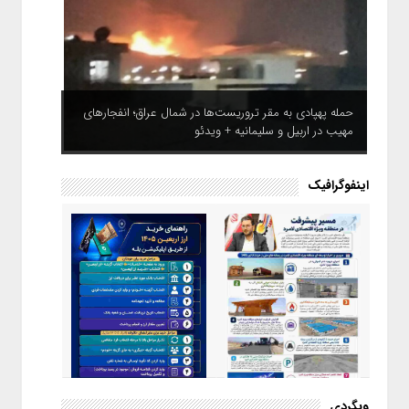
حمله پهپادی به مقر تروریست‌ها در شمال عراق؛ انفجارهای
مهیب در اربیل و سلیمانیه + ویدئو
اینفوگرافیک
اینفوگرافیک / راهنمای خرید ارز
وبگردی