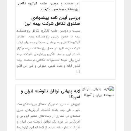
در بیست و دومین جلسه کارگروه تکافل
پژوهشکده بیمه صورت گرفت:
بررسی آیین نامه پیشنهادی
صندوق تکافل شرکت بیمه البرز
بیست و دومین جلسه کارگروه تکافل پژوهشکده
بیمه با حضور رئیس پژوهشکده بیمه، اعضای
کارگروه تکافل و مدیرعامل، معاونان و مدیران ارشد
شرکت بیمه البرز در محل پژوهشکده بیمه برگزار
شد.در این جلسه، الگوی پیشنهادی شرکت بیمه
البرز برای عرضه محصولات تکافلی در صنعت بیمه
کشور ارایه و ابعاد فقهی، حقوقی و فنی این الگو
[…]
لایه پنهانی توافق نانوشته ایران و
آمریکا
کوروش احمدی؛ تحلیل‌گر مسائل بین‌المللکیوسک
خبر ـ طی چند هفته گذشته، گزارش‌های خبری
متعددی در شماری از رسانه‌های معتبر اروپایی و
آمریکایی در مورد یک توافق نانوشته بین ایران و
آمریکا انتشار یافته است. از آنجا که این گزارش‌ها