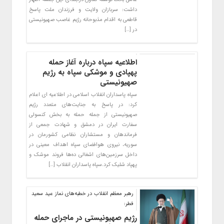
داشت: سربازان ولایت و فرزندان ملت پاسخ
قاطعی به اقدام مذبوحانه رژیم غاصب صهیونیستی
در […]
اطلاعیه سپاه درباره آغاز حمله
پهپادی و موشکی سپاه به رژیم
صهیونیستی
سپاه پاسداران انقلاب اسلامی در اطلاعیه ای اعلام
کرد: در پاسخ به جنایت‌های متعدد رژیم
صهیونیستی از جمله حمله به بخش کنسولی
سفارت ایران در دمشق و شهادت جمعی از
فرماندهان و مستشاران نظامی کشورمان در
سوریه، نیروی هوافضای سپاه اهداف معینی در
داخل سرزمین‌های اشغالی ده‌ها فروند موشک و
پهپاد شلیک کرد.سپاه پاسداران انقلاب […]
رهبر معظم انقلاب در خطبه‌های نماز عید سعید
فطر:
رژیم صهیونیستی در ماجرای حمله