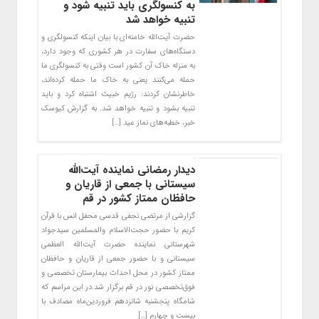
به کنسولگری باید تنبیه شود و
تنبیه خواهد شد
حضرت آیت‌الله خامنه‌ای با بیان اینکه کنسولگری و
دستگاه‌های سفارت در هر کشوری که وجود دارد،
به منزله خاک آن کشور است وقتی به کنسولگری ما
حمله می‌کنند یعنی به خاک ما حمله کرده‌اند،
خاطرنشان کردند: رژیم خبیث اشتباه کرد و باید
تنبیه بشود و تنبیه خواهد شد. به گزارش کیوسک
خبر، خطبه‌های نماز عید […]
دیدار رمضانی نماینده آیت‌الله
سیستانی با جمعی از قاریان و
حافظان ممتاز کشور در قم
گزارشی از مرتضی نجفی قدسی محفل انس با قرآن
کریم با حضور حجت‌الاسلام والمسلمین سیدجواد
شهرستانی نماینده حضرت آیت‌الله ‌العظمی
سیستانی و با حضور جمعی از قاریان و حافظان
ممتاز کشور در محل احداث بیمارستان تخصصی و
فوق‌تخصصی نور در قم برگزار شد.در این مراسم که
شامگاه پنجشنبه شانزدهم فروردین‌ماه مصادف با
بیست و چهارم […]