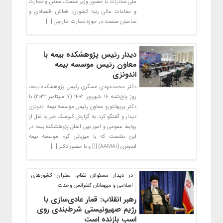
ملی صادرات با حضور وزیر صنعت، معدن و تجارت
و مقامات عالی رتبه کشوری، فعالان اقتصادی و
صاحبان صنعت در حوزه تجارت خارجی […]
دیدار رئیس پژوهشکده بیمه با
معاون رئیس موسسه بیمه
اندونزی
دکتر محمدمهدی عسگری رئیس پژوهشکده بیمه،
روز پنج‌شنبه ۱۶ شهریور ۱۴۰۲ (۷ سپتامبر ۲۰۲۳) با
دکتر پریهانتورو معاون رئیس موسسه بیمه اندونزی
دیدار و گفتگو کرد. به گزارش کیوسک خبر به نقل از
روابط عمومی و امور بین الملل پژوهشکده بیمه در
این نشست که با میزبانی گرم موسسه بیمه
اندونزی (AAMAI) [۱] و با حضور دکتر […]
در دیدار مسئولان نظام، سفرای کشورهای
اسلامی و میهمانان کنفرانس وحدت
رهبر انقلاب: قمار عادی‌سازی با
رژیم صهیونیستی شرط‌بندی روی
اسب بازنده است