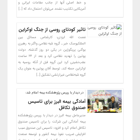
و خط اصلی آنها از جانب مقامات ایرانی و
آمریکایی تکذیب نشده، می‌توان احتمال داد که […]
تاثیر کودتای روسی از جنگ اوکراین
نعمت الله ایزدی؛ کارشناس مسائل بین
المللکیوسک خبر ـ گروه شبه نظامی واگنر به رهبری
یوگنی پریگوژین در یکی دو روز گذشته، دولت
پوتین را تهدید نظامی کرد و بعد از ۲۴ ساعت
عقب‌نشینی کرد این گروه قبل از آنکه روسیه به
اوکراین حمله کند، توسط آقای پوتین به عنوان یک
گروه شبه‌نظامی غیرارتشی تشکیل […]
در دیدار با رییس پژوهشکده بیمه اعلام شد:
آمادگی بیمه البرز برای تاسیس
صندوق تکافل
مدیرعامل بیمه البرز در دیدار با رییس پژوهشکده
بیمه آمادگی این شرکت را برای تاسیس صندوق
تکافل اعلام کرد و افزود: تاسیس این صندوق سبب
افزایش ضریب نفوذ بیمه کشور و توسعه صنعت