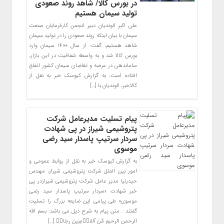
در بورس کالا/ شاهد روند صعودی
تولید سیمان هستیم
علی اکبر الوندیان دبیر انجمن کارفرمایان صنعت
سیمان با بیان اینکه روند صعودی را در تولید سیمان
شاهد هستیم، گفت: از سال ۱۴۰۰ سیمان وارد
بورس کالا شد و به واسطه شفافیت در این بازار،
ساماندهی در عرضه و تقاضای سیمان کشور اتفاق
افتاده است. به گزارش کیوسک خبر به نقل از
کالاخبر، الوندیان با […]
پیام تسلیت مدیرعامل شرکت
پتروشیمی شیراز در پی شهادت
سردار سرتیپ پاسدار سید رضی
موسوی
به گزارش کیوسک خبر به نقل از روابط عمومی و
امور بین الملل شرکت پتروشیمی شیراز، مهندس
حیدرنیا مدیر عامل شرکت پتروشیمی شیرازدر پی
خبر شهادت «سردار سرتیپ پاسدار سید رضی
موسوی» طی پیامی این ضایعه بزرگ را تسلیت
گفتند . متن پیام به شرح ذیل می باشد: بسم الله
الرحمن الرحیم مِّنَ ٱلمُؤۡمِنِینَ رِجَالٞ […]