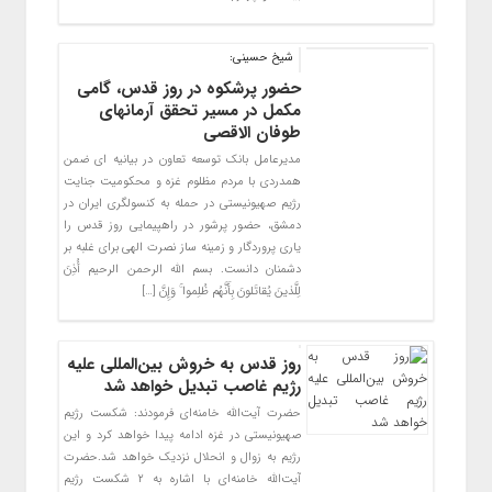
شیخ حسینی:
حضور پرشکوه در روز قدس، گامی
مکمل در مسیر تحقق آرمانهای
طوفان الاقصی
مدیرعامل بانک توسعه تعاون در بیانیه ای ضمن
همدردی با مردم مظلوم غزه و محکومیت جنایت
رژیم صهیونیستی در حمله به کنسولگری ایران در
دمشق، حضور پرشور در راهپیمایی روز قدس را
یاری پروردگار و زمینه ساز نصرت الهی برای غلبه بر
دشمنان دانست. بسم الله الرحمن الرحیم أُذِنَ
لِلَّذینَ یُقاتَلونَ بِأَنَّهُم ظُلِموا ۚ وَإِنَّ […]
روز قدس به خروش بین‌المللی علیه
رژیم غاصب تبدیل خواهد شد
حضرت آیت‌الله خامنه‌ای فرمودند: شکست رژیم
صهیونیستی در غزه ادامه پیدا خواهد کرد و این
رژیم به زوال و انحلال نزدیک خواهد شد.حضرت
آیت‌الله خامنه‌ای با اشاره به ۲ شکست رژیم