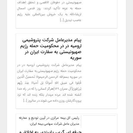
صهیونیستی در «طوفان‌ الاقصی و تحقق اهداف
حمله به غزه» تأکید کردند: روز قدس امسال
ان‌شاءالله به یک خروش بین‌المللی علیه رژیم
غاصب تبدیل […]
پیام مدیرعامل شرکت پتروشیمی
ارومیه در در محکومیت حمله رژیم
صهیونیستی به سفارت ایران در
سوریه
پیام مدیرعامل شرکت پتروشیمی ارومیه در در
محکومیت حمله رژیم صهیونیستی به سفارت ایران
در سوریه بسم‌الله الرحمن الرحیموَلا تَحسَبَنَّ الَّذینَ
قُتِلوا فی سَبیلِ اللَّهِ أَمواتًا بَل أَحیاءٌ عِندَ رَبِّهِم
یُرزَقونَ(آل عمران ۱۶۹)هرگز کسانى را که در راه خدا
کشته شده‏ اند مرده مپندار بلکه زنده‏ اند که نزد
پروردگارشان روزى داده مى ‏شوند.در سالروز […]
رئیس کل بیمه مرکزی در آیین تودیع و معارفه
مدیران عامل شرکت سهامی بیمه ایران:
حرفه ای گری، پایبندی به اخلاق و