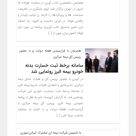
همایش تخصصی «تاب آوری در صنعت فولاد» که
امروز در تهران برگزار شد، لزوم بازنگری در تعاریف،
سیاست ها و رویکردها را لازمه ی تولید پایدار و
رقابتی فولاد در ایران دانست و افزود: به اعتقاد
من، تعبیر صحیح «تاب آوری»، برنامه¬ی مورد نیاز
فولاد کشور برای عبور از […]
همزمان با فرارسیدن هفته دولت و با حضور
رییس کل بیمه مرکزی
سامانه برخط ثبت خسارت بدنه
خودرو بیمه البرز رونمایی شد
در آیینی با حضور رییس کل و هیات عامل بیمه
مرکزی, مدیرعامل و اعضای هیات مدیره بیمه البرز
از سامانه برخط ثبت خسارت خودرو این شرکت
رونمایی شد. به گزارش کیوسک خبر به نقل از روابط
عمومی بیمه البرز، رییس کل بیمه مرکزی با
گرامیداشت هفته دولت و با اشاره به عملکرد
مناسب بیمه البرز […]
با تاسیس شرکت بیمه ای مشترک ایرانی-سوری