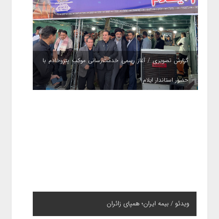
گزارش تصویری / آغاز رسمی خدمت‌رسانی موکب پتروخادم با
حضور استاندار ایلام
ویدئو / بیمه ایران؛ همپای زائران