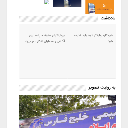
یادداشت
خبرنگار؛ روایتگر آنچه باید شنیده
«روایتگران حقیقت، پاسداران
شود
آگاهی و معماران افکار عمومی،»
به روایت تصویر