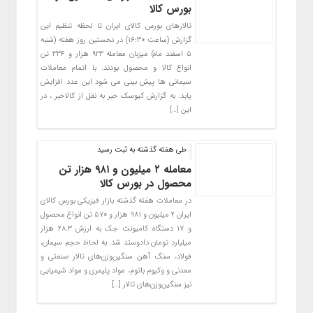
بورس کالا
تالارهای بورس کالای ایران تا لحظه تنظیم این
گزارش (ساعت ۱۶:۳۰) در نخستین روز هفته (شنبه
۵ اسفند ماه) میزبان معامله ۹۲۳ هزار و ۳۳۴ تن
انواع کالا و محصول بودند. با اتمام معاملات
سیمانی ها پیش بینی می شود این عدد افزایش
یابد. به گزارش کیوسک خبر به نقل از کالاخبر ، در
این […]
طی هفته گذشته به ثبت رسید
معامله ۲ میلیون و ۹۸۱ هزار تن
محصول در بورس کالا
در معاملات هفته گذشته بازار فیزیکی بورس کالای
ایران ۲ میلیون و ۹۸۱ هزار و ۵۷۰ تن انواع محصول
و ۱۷ دستگاه کامیونت جک به ارزش ۲۸.۳ هزار
میلیارد تومان دادوستد شد. به لحاظ حجم سیمان،
فولاد، سنگ آهن سنگین‌وزن‌های تالار صنعتی و
معدنی و وکیوم باتوم، مواد پلیمری و مواد شیمیایی
نیز سنگین‌وزن‌های تالار […]