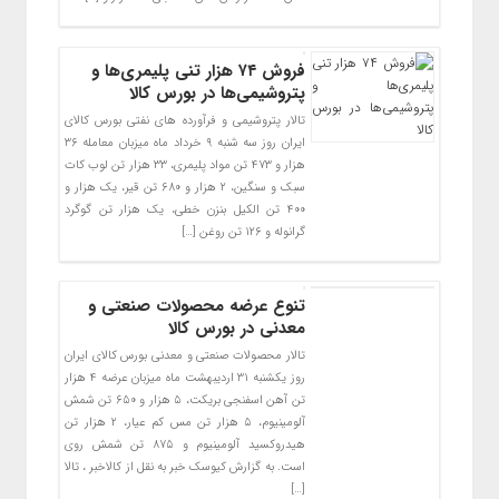
فروش ۷۴ هزار تنی پلیمری‌ها و
پتروشیمی‌ها در بورس کالا
تالار پتروشیمی و فرآورده های نفتی بورس کالای
ایران روز سه شنبه ۹ خرداد ماه میزبان معامله ۳۶
هزار و ۴۷۳ تن مواد پلیمری، ۳۳ هزار تن لوب کات
سبک و سنگین، ۲ هزار و ۶۸۰ تن قیر، یک هزار و
۴۰۰ تن الکیل بنزن خطی، یک هزار تن گوگرد
گرانوله و ۱۲۶ تن روغن […]
تنوع عرضه محصولات صنعتی و
معدنی در بورس کالا
تالار محصولات صنعتی و معدنی بورس کالای ایران
روز یکشنبه ۳۱ اردیبهشت ماه میزبان عرضه ۴ هزار
تن آهن اسفنجی بریکت، ۵ هزار و ۶۵۰ تن شمش
آلومینیوم، ۵ هزار تن مس کم عیار، ۲ هزار تن
هیدروکسید آلومینیوم و ۸۷۵ تن شمش روی
است. به گزارش کیوسک خبر به نقل از کالاخبر ، تالا
[…]