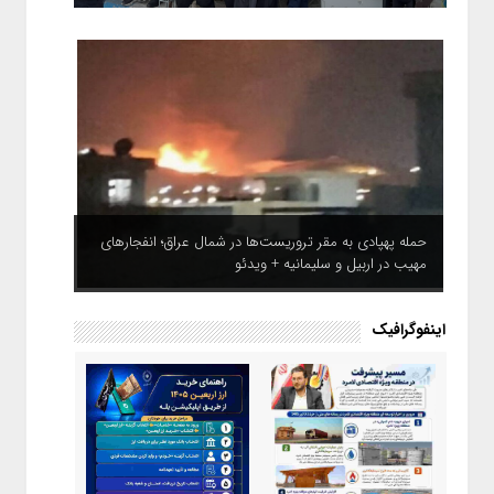
حمله پهپادی به مقر تروریست‌ها در شمال عراق؛ انفجارهای
مهیب در اربیل و سلیمانیه + ویدئو
اینفوگرافیک