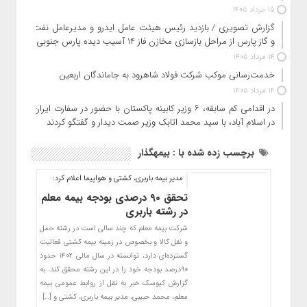
15 مرداد 1405
گزارش تصویری / بازدید رئیس هیئت عامل ایدرو و مدیرعامل نفت
و گاز پارس از مراحل بازسازی مخازن فاز ۱۴ آسیب دیده پارس جنوبی
14 مرداد 1405
خدمت‌رسانی موکب شرکت فولاد شاهرود به جاماندگان اربعین
14 مرداد 1405
در اقدامی کم سابقه، ۶ وزیر کابینه پاکستان با حضور در سفارت ایران
در اسلام آباد، با سید محمد اتابک وزیر صمت دیدار و گفتگو کردند
برچسب زده شده با : بیمهگذار
مدیر بیمه باربری، کشتی و هواپیما اعلام کرد:
تحقق ۹۰ درصدی بودجه بیمه معلم
در رشته باربری
شرکت بیمه معلم که چند سالی است در رشته حمل
و نقل کالا و بخصوص در زمینه بیمه کشتی فعالیت
گسترده‌ای دارد، توانسته در سال مالی ۱۴۰۲ حدود
۹۰درصد بودجه خود را در این رشته محقق کند. به
گزارش کیوسک خبر به نقل از روابط عمومی بیمه
معلم، محمد حبیبی، مدیر بیمه باربری، کشتی و […]