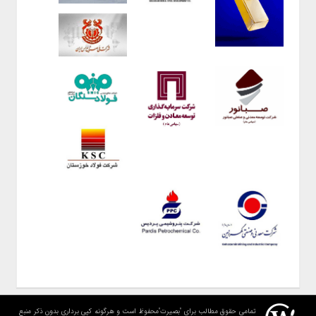
تمامی حقوق مطالب برای "بصیرت"محفوظ است و هرگونه کپی برداری بدون ذکر منبع