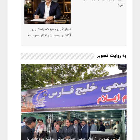
شود
«روایتگران حقیقت، پاسداران
آگاهی و معماران افکار عمومی،»
به روایت تصویر
گزارش تصویری / آغاز رسمی خدمت‌رسانی موکب پتروخادم با