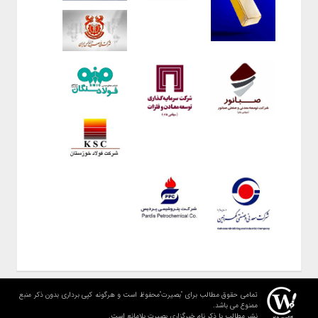
تمامی حقوق مطالب برای "بصیرت"محفوظ است و هرگونه کپی برداری بدون ذکر منبع
ممنوع می باشد.
نشر مطالب با ذکر نام خبرگزاری بصیرت بلامانع است.