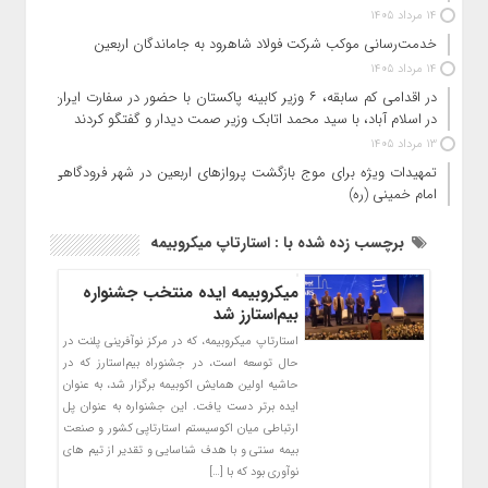
14 مرداد 1405
خدمت‌رسانی موکب شرکت فولاد شاهرود به جاماندگان اربعین
14 مرداد 1405
در اقدامی کم سابقه، ۶ وزیر کابینه پاکستان با حضور در سفارت ایران
در اسلام آباد، با سید محمد اتابک وزیر صمت دیدار و گفتگو کردند
13 مرداد 1405
تمهیدات ویژه برای موج بازگشت پروازهای اربعین در شهر فرودگاهی
امام خمینی (ره)
برچسب زده شده با : استارتاپ میکروبیمه
میکروبیمه ایده منتخب جشنواره
بیم‌استارز شد
استارتاپ میکروبیمه، که در مرکز نوآفرینی پلنت در
حال توسعه است، در جشنوراه بیم‌استارز که در
حاشیه اولین همایش اکوبیمه برگزار شد، به عنوان
ایده برتر دست یافت. این جشنواره به عنوان پل
ارتباطی میان اکوسیستم استارتاپی کشور و صنعت
بیمه سنتی و با هدف شناسایی و تقدیر از تیم های
نوآوری بود که با […]