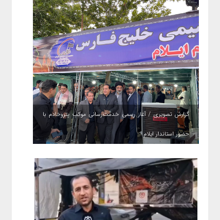
گزارش تصویری / آغاز رسمی خدمت‌رسانی موکب پتروخادم با
حضور استاندار ایلام