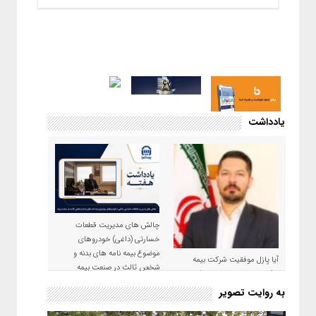
یادداشت
چالش های مدیریت قطعات
خسارتی (داغی) خودروهای
موضوع بیمه نامه های بدنه و
آیا پازل موفقیت شرکت بیمه
شخص ثالث در صنعت بیمه
حکمت صبا در سال ۱۴۰۵ کامل می
شود؟!
به روایت تصویر