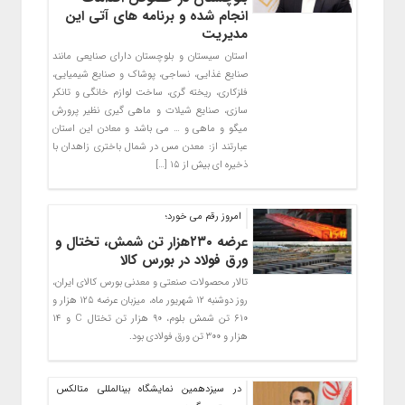
انجام شده و برنامه های آتی این
مدیریت
استان سیستان و بلوچستان دارای صنایعی مانند
صنایع غذایی، نساجی، پوشاک و صنایع شیمیایی،
فلزکاری، ریخته گری، ساخت لوازم خانگی و تانکر
سازی، صنایع شیلات و ماهی گیری نظیر پرورش
میگو و ماهی و … می باشد و معادن این استان
عبارتند از: معدن مس در شمال باختری زاهدان با
ذخیره ای بیش از ۱۵ […]
امروز رقم می خورد؛
عرضه ۲۳۰هزار تن شمش، تختال و
ورق فولاد در بورس کالا
تالار محصولات صنعتی و معدنی بورس کالای ایران،
روز دوشنبه ۱۲ شهریور ماه، میزبان عرضه ۱۲۵ هزار و
۶۱۰ تن شمش بلوم، ۹۰ هزار تن تختال C و ۱۴
هزار و ۳۰۰ تن ورق فولادی بود.
در سیزدهمین نمایشگاه بین‎المللی متالکس