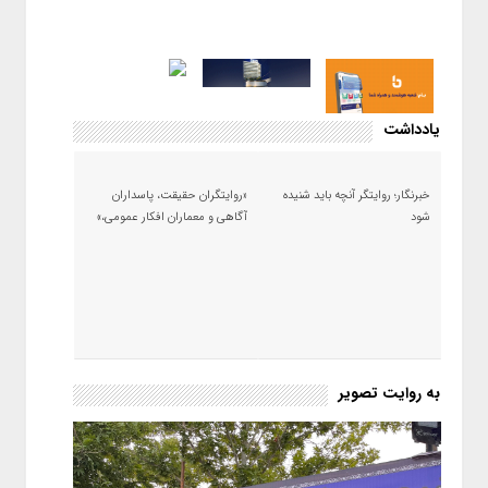
یادداشت
خبرنگار؛ روایتگر آنچه باید شنیده
«روایتگران حقیقت، پاسداران
شود
آگاهی و معماران افکار عمومی،»
به روایت تصویر