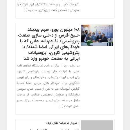
.کیوسک خبر ـ وی همت تلاشگران این شرکت را
ستودنی دانست و گفت : بزرگترین سرمایه […]
۱۰۸ میلیون یورو، سهم بیدبلند
خلیج فارس از داخلی سازی صنعت
پتروشیمی/ تفاهم‌نامه هایی که با
خودکارهای ایرانی امضا شدند/ با
پتروشیمی کارون، ایزوسیانات
ایرانی به صنعت خودرو وارد شد
در اولین روز از برگزاری این نمایشگاه تفاهم نامه
هایی با شرکت های بیدبلند، پتروشیمی کارون،
پتروشیمی اروند، پتروشیمی خوزستان و پتروشیمی
تندگویان و با خودکار های ایرانی امضا شد.به
گزارش کیوسک خبر به نقل از ستاد خبری سومین
نمایشگاه و همایش تخصصی حمایت از ‏ساخت
داخل در صنعت پتروشیمی، محمود امین‌نژاد مدیر
عامل شرکت […]
مروری بر عرضه های فردا؛