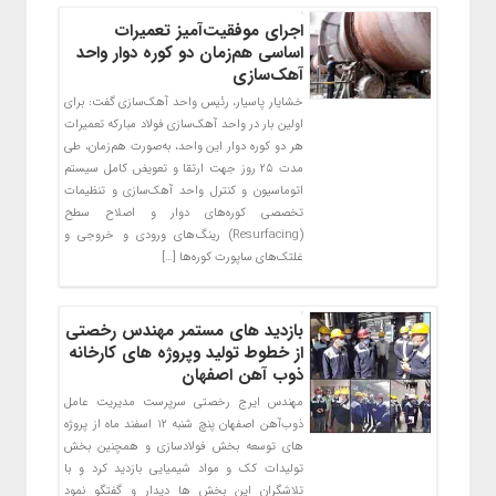
اجرای موفقیت‌آمیز تعمیرات
اساسی هم‌زمان دو کوره دوار واحد
آهک‌سازی
خشایار پاسیار، رئیس واحد آهک‌سازی گفت: برای
اولین بار در واحد آهک‌سازی فولاد مبارکه تعمیرات
هر دو کوره دوار این واحد، به‌صورت هم‌زمان، طی
مدت ۲۵ روز جهت ارتقا و تعویض کامل سیستم
اتوماسیون و کنترل واحد آهک‌سازی و تنظیمات
تخصصی کوره‌های دوار و اصلاح سطح
(Resurfacing) رینگ‌های ورودی و خروجی و
غلتک‌های ساپورت کوره‌ها […]
بازدید های مستمر مهندس رخصتی
از خطوط تولید وپروژه های کارخانه
ذوب آهن اصفهان
مهندس ایرج رخصتی سرپرست مدیریت عامل
ذوب‌آهن اصفهان پنچ شنبه ۱۲ اسفند ماه از پروژه
های توسعه بخش فولادسازی و همچنین بخش
تولیدات کک و مواد شیمیایی بازدید کرد و با
تلاشگران این بخش ها دیدار و گفتگو نمود