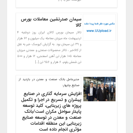
سیمان صدرنشین معاملات بورس
کالا
تالار سیمان بورس کالای ایران روز دوشنبه ۴
اردیبهشت ماه میزبان معامله یک میلیون و ۶۲ هزار
و ۳۹ تن سیمان بود. به گزارش کیوسک خبر به نقل
از کالاخبر ، تالار محصولات صنعتی و معدنی میزبان
معامله ۱۰۵ هزار تن آهن اسفنجی، ۱۲ هزار و ۵۰۰
تن شمش بلوم، ۶ هزار و ۹۵۶ تن […]
مدیرعامل بانك صنعت و معدن در بازدید از
صنایع چابهار:
افزایش سرمایه گذاری در صنایع
پیشران و تسریع در اجرا و تکمیل
پروژه های زیربنایی، کلید توسعه
پایدار سواحل مکران است/بانک
صنعت و معدن در توسعه صنایع
زیربنایی این منطقه اقدامات
مؤثری انجام داده است