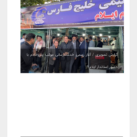
گزارش تصویری / آغاز رسمی خدمت‌رسانی موکب پتروخادم با
حضور استاندار ایلام