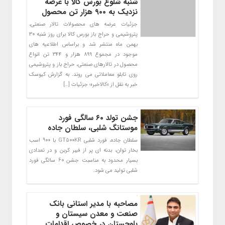
شنبه شلوغ بورس کالا با عرضه
نزدیک به ۹۰۰ هزار تن محصول
جزئیات عرضه های محصولات تالار صنعتی،
پتروشیمی و حراج باز بورس کالا برای روز شنبه ۳۰
بهمن ماه منتشر شد و براساس اطلاعیه های
موجود در مجموع ۸۹۹ هزار و ۳۴۴ تن انواع
محصول در تالارهای صنعتی، حراج باز و پتروشیمی
روی تابلو معاملاتی می روند. به گزارش کیوسک
خبر به نقل از «کالاخبر»؛ جزئیات […]
جشن تولد ۶۰ سالگی فورد
موستانگ شلبی، سلطان جاده
سلطان جاده، فورد شلبی GT500KR با 900 اسب
بخار توان، بدنه ای پر از فیبر کربن و در تعدادی
بسیار محدود به مناسبت جشن 60 سالگی فورد
شلبی تولید می شود.
مصاحبه با مدیر استانی بانک
صنعت و معدن سیستان و
بلوچستان در خصوص اقدامات