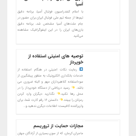
آسیا
با اعلام کنفدراسیون فوتبال آسیا، برنامه دقیق
تیم‌ها از جمله تیم ملی فوتبال ایران برای حضور در
جام ملت‌های آسیا مشخص شد، برنامه دقیق
بازی‌های ایران را در این اینفوگرافیک مشاهده
می‌کنید
توصیه های امنیتی استفاده از
خوپرداز
رعایت نکات امنیتی در هنگام استفاده از
خدمات بانکداری الکترونیک به منظور پیشگیری از
سوءاستفاده کلاهبرداران مهم و البته ضروری می
باشد.
رسید دریافتی از دستگاه خودپرداز را در
محل رها نکنید.
نگذارید دیگران وارد کردن
رمزتان را ببینند.
دانستن ۱۶ رقم کارت شما، برای
واریزکننده کافیست؛ اطلاعات دیگری ندهید.و…
مجازات حمایت از تروریسم
ماجرای کرمان، که از سوی بسیاری از آزادگان جهان