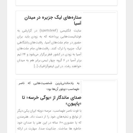
ستاره‌های لیگ جزیره در میدان
آسیا
سایت انگلیسی (sportsbrief) در گزارشی به
فوتبالیست‌هایی پرداخته که به زودی باید برای
حضور در جام ملت‌های آسیا، رقابت‌های باشگاهی
لیگ جزیره را ترک کنند. رقابت‌های جام ملت‌های
آسیا به زودی در کشور قطر برگزار می‌شود و ۲۴ تیم
برتر آسیا در ۶ گروه چهار تیمی برابر هم به میدان
خواهند رفت. در این اینفوگرافیک […]
به یادماندنی‌ترین شخصیت‌هایی که ناصر
طهماسب دوبلور آن‌ها بود؛
صدای ماندگار از «یوگی خرسه» تا
«پاپیون»
با فوت ناصر طهماسب، عرصه دوبله ایران یکی دیگر
از نوابغ و نخبه‌های خود را از دست داد، هنرمندی
که با حضوری ۶۰ ساله در این هنر، با صدای خود
خاطره‌ ها ساخت. جذابیت صدا، مهارت در ارائه