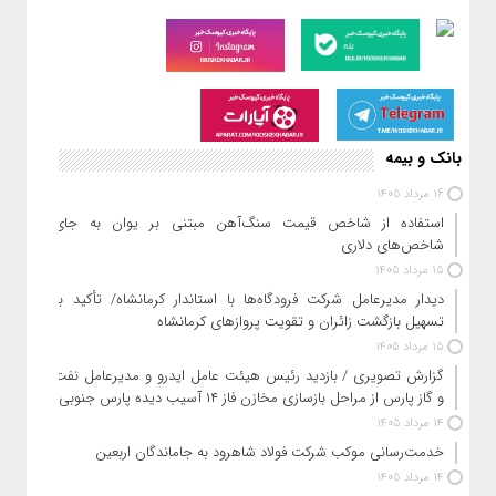
به گزارش کیوسک خبر با اجرای عملیات بروزرسانی زیرساخت‌های
فناوری اطلاعات بانک تجارت، «خدمات غیرحضوری»، «کارت» و «سامانه
جامع چک» این بانک در دسترس مشتریان قرار
بانک و بیمه
16 مرداد 1405
استفاده از شاخص قیمت سنگ‌آهن مبتنی بر یوان به جای
شاخص‌های دلاری
15 مرداد 1405
دیدار مدیرعامل شرکت فرودگاه‌ها با استاندار کرمانشاه/ تأکید بر
تسهیل بازگشت زائران و تقویت پروازهای کرمانشاه
15 مرداد 1405
گزارش تصویری / بازدید رئیس هیئت عامل ایدرو و مدیرعامل نفت
و گاز پارس از مراحل بازسازی مخازن فاز ۱۴ آسیب دیده پارس جنوبی
14 مرداد 1405
خدمت‌رسانی موکب شرکت فولاد شاهرود به جاماندگان اربعین
14 مرداد 1405