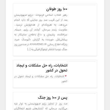
۱۰۰ روز طوفان
رهبر انقلاب اسلامی فرمودند: «رژیم صهیونیستی
بعد از این قریب صد روز جنایتی که دارد انجام
می‌دهد، به هیچکدام از هدفهایش نرسید…
مقاومت زنده، سرحال، آماده، آن رژیم، خسته،
سرافکنده، پشیمان و داغ باطله‌ی جنایتکار به
پیشانی‌اش خورده.» به گزارش «کیوسک خبر»،
پایگاه اطلاع رسانی KHAMENEI.IR در صدمین روز
جنگ غزه با انتشار اینفوگرافیکی به […]
انتخابات، راه حل مشکلات و ایجاد
تحول در کشور
انتخابات، راه حل مشکلات و ایجاد تحول در
کشور
پس از ۱۰۰ روز جنگ
صد روز از تجاوز رژیم صهیونیستی به نوار غزه
می‌گذرد، درحالی که کشتارهای شنیع اشغالگران