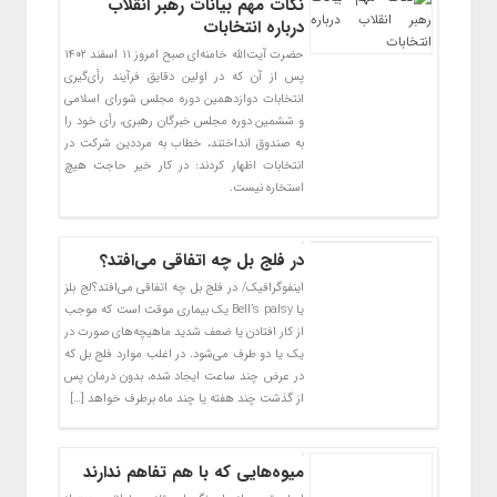
نکات مهم بیانات رهبر انقلاب
درباره‌ انتخابات
حضرت آیت‌الله خامنه‌ای صبح امروز ۱۱ اسفند ۱۴۰۲
پس از آن که در اولین دقایق فرآیند رأی‌گیری
انتخابات دوازدهمین دوره مجلس شورای اسلامی
و ششمین دوره مجلس خبرگان رهبری، رأی خود را
به صندوق انداختند، خطاب به مرددین شرکت در
انتخابات اظهار کردند: در کار خیر حاجت هیچ
استخاره نیست.
در فلج بل چه اتفاقی می‌افتد؟
اینفوگرافیک/ در فلج بل چه اتفاقی می‌افتد؟لج بلز
یا Bell’s palsy یک بیماری موقت است که موجب
از کار افتادن یا ضعف شدید ماهیچه‌های صورت در
یک یا دو طرف می‌شود. در اغلب موارد فلج بل که
در عرض چند ساعت ایجاد شده، بدون درمان پس
از گذشت چند هفته یا چند ماه برطرف خواهد […]
میوه‌هایی که با هم تفاهم ندارند