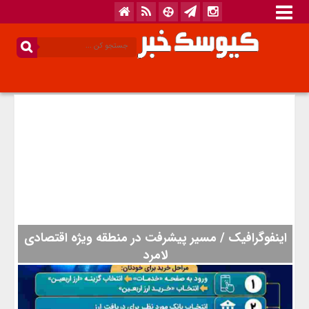
اینفوگرافیک / مسیر پیشرفت در منطقه ویژه اقتصادی
لامرد
به گزارش کیوسک خبر، طی ماههای اخیر با تلاشهای صورت گرفته
مجموعه مدیریتی منطقه ویژه اقتصادی لامرد : امروز این منطقه در