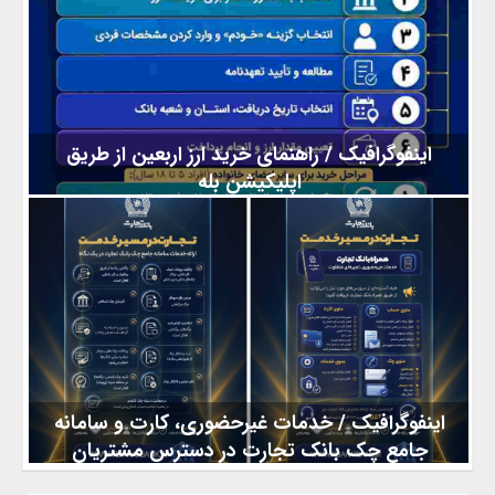
مسیر پیشرفت قرار گرفته است و على رغم محدودیتتها تمامی پروژه
های زیرساختی فعال هستند که سید امیر برهانی نائینی طی چند ماه
گذشته در گفت و گو با رسانه های ملی از پیشرفت و رفع موانع
پروژههای زیرساختی این منطقه خبرداده
اینفوگرافیک / راهنمای خرید ارز اربعین از طریق
اپلیکیشن بله
به گزارش کیوسک خبر، زائران اربعین حسینی از ۴ تا ۲۲ مرداد ۱۴۰۴
میتوانند از طریق بخش «خدمات» در پیامرسان بله، نسبت به خرید ارز
اربعین تا سقف ۲۰۰ هزار دینار اقدام کنند. این فرآیند پس از ثبتنام در
سامانه سماح و دریافت کد رهگیری امکانپذیر است و مدارک مورد نیاز
شامل گذرنامه با حداقل ۶ ماه اعتبار، کارت ملی و کد رهگیری سماح
است. همچنین والدین میتوانند برای فرزندان زیر ۱۸ سال خود ارز
خریداری نمایند و این خرید تأثیری بر سهمیه ارز
اینفوگرافیک / خدمات غیرحضوری، کارت و سامانه
جامع چک بانک تجارت در دسترس مشتریان