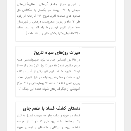
با اجرای طرح جامع آبرسانی استان،گازرسانی
جهادی به ۱۲۰ روستا در یکسال با شکافتن دل
صخره های سخت البرز،خروج ۱۹۴ کارخانه از رکود
طی ۲۲ ماه و زدودن محرومیت درمانی از شهرستان
۷۰۰ هزار نفری فردیس با راه اندازی بیمارستان
۲۶۰تختخوابی؛تنها بخش هایی از اقدامات […]
میراث روزهای سیاه تاریخ
در ۴۵ روز ابتدایی جنایات رژیم صهیونیستی علیه
مردم مظلوم غزه ( ۱۵ مهر تا اول آذر ) بیش از ۶۰۰۰
کودک شهید شدند. این تنها یکی از آمار دردناک
این حملات وحشیانه بی‌سابقه در طول تاریخ است.
ویران شدن ۴۵۰۰۰ خانه، ۲۶ بیمارستان و ۳۱۱ مرکز
آموزشی از دیگر آمارهای شوکه کننده این جنگ […]
داستان کشف فساد با طعم چای
فساد در حوزه واردات چای به سرعت تبدیل به تیتر
یک رسانه‌ها شد؛ پرونده‌ای که دولت از مرحله
کشف، بررسی، برکناری متخلفان و ارسال سریع