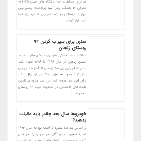
ها برای مسابقات جام باشگاه های جهان ۲۰۲۵ به
معرفی ۱۰ باشگاه برتر آسیا پرداخت؛ پرسپولیس
ایران با ایستادن در رده دهم جزو ۱۰ تیم برتر قاره
آسیا قرار گرفت.
سدی برای سیراب کردن ۹۴
روستای زنجان
مطالعات سد مخزنی «بلوبین» در شهرستان ایجرودِ
استان زنجان، از سال ۱۳۸۶ تا ۱۳۸۹ انجام شد،
عملیات اجرایی این سد از سال ۹۰ آغاز شد و پایان
سال ۱۴۰۱ حدود سه هزار و ۳۹۰ میلیارد ریال اعتبار
برای این سد هزینه شد. این سد علاوه بر تامین
هدف‌های اقتصادی در محدوده خود، ۹۴ روستای
محدوده […]
خودروها سال بعد چقدر باید مالیات
بدهند؟
بر اساس بند «د» تبصره ۵ لایحه بودجه سال ١۴٠٣
که به تصویب نمایندگان مجلس رسید، در سال
آینده، خودروهای با ارزش بالغ بر سه میلیارد تومان