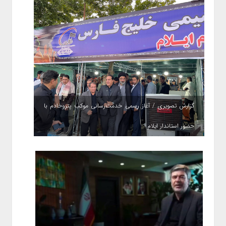
گزارش تصویری / آغاز رسمی خدمت‌رسانی موکب پتروخادم با
حضور استاندار ایلام