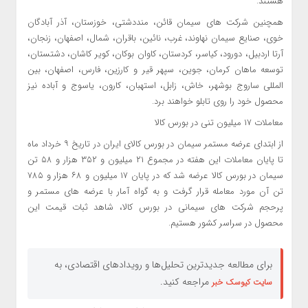
هستند.
همچنین شرکت های سیمان قائن، منددشتی، خوزستان، آذر آبادگان
خوی، صنایع سیمان نهاوند، غرب، نائین، باقران، شمال، اصفهان، زنجان،
آرتا اردبیل، دورود، کیاسر، کردستان، کاوان بوکان، کویر کاشان، دشتستان،
توسعه ماهان کرمان، جوین، سپهر قیر و کارزین، فارس، اصفهان، بین
المللی ساروج بوشهر، خاش، زابل، استهبان، کارون، یاسوج و آباده نیز
محصول خود را روی تابلو خواهند برد.
معاملات ۱۷ میلیون تنی در بورس کالا
از ابتدای عرضه مستمر سیمان در بورس کالای ایران در تاریخ ۹ خرداد ماه
تا پایان معاملات این هفته در مجموع ۲۱ میلیون و ۳۵۲ هزار و ۵۸ تن
سیمان در بورس کالا عرضه شد که در پایان ۱۷ میلیون و ۶۸ هزار و ۷۸۵
تن آن مورد معامله قرار گرفت و به گواه آمار با عرضه های مستمر و
پرحجم شرکت های سیمانی در بورس کالا، شاهد ثبات قیمت این
محصول در سراسر کشور هستیم.
برای مطالعه جدیدترین تحلیل‌ها و رویدادهای اقتصادی، به
مراجعه کنید.
سایت کیوسک خبر