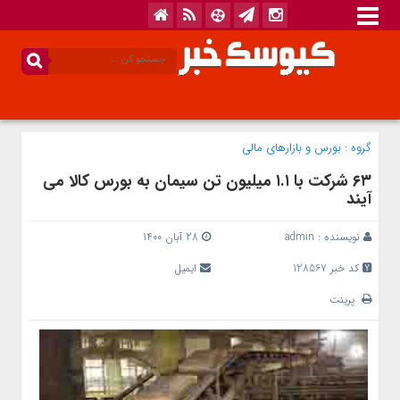
گروه :
بورس و بازار‌های مالی
۶٣ شرکت با ١.١ میلیون تن سیمان به بورس کالا می
آیند
نویسنده :
admin
28 آبان 1400
کد خبر 128567
ایمیل
پرینت