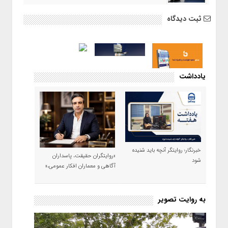
ثبت دیدگاه
یادداشت
خبرنگار؛ روایتگر آنچه باید شنیده
«روایتگران حقیقت، پاسداران
شود
آگاهی و معماران افکار عمومی،»
به روایت تصویر