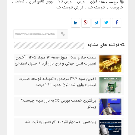
ایران
بورس
بورس کالا
بورس کالای ایران
تجارت
برچسب ها :
,
,
,
,
,
خاورمیانه
کیوسک خبر
گزارش کیوسک خبر
,
,
https://www.kioskekhabar.ir/?p=128567
نوشته های مشابه
قیمت طلا و سکه امروز جمعه ۱۶ مرداد ۱۴۰۵ | آخرین
تغییرات انس جهانی و نرخ بازار آزاد + جدول لحظه‌ای
آخرین سود ۲۷.۷ درصدی «اندوخته توسعه صادرات
آرمانی» واریز شد؛ نرخ جدید ۲۹.۱ درصد
بزرگترین خدمت بورس کالا به بازار سهام چیست؟ +
ویدئو
یازدهمین صندوق نقره به نام «سیان» ثبت شد