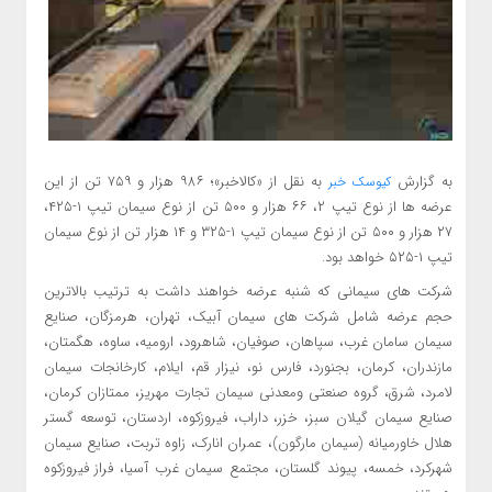
به گزارش
به نقل از «کالاخبر»؛ ۹۸۶ هزار و ۷۵۹ تن از این
کیوسک خبر
عرضه ها از نوع تیپ ۲، ۶۶ هزار و ۵۰۰ تن از نوع سیمان تیپ ۱-۴۲۵،
۲۷ هزار و ۵۰۰ تن از نوع سیمان تیپ ۱-۳۲۵ و ۱۴ هزار تن از نوع سیمان
تیپ ۱-۵۲۵ خواهد بود.
شرکت های سیمانی که شنبه عرضه خواهند داشت به ترتیب بالاترین
حجم عرضه شامل شرکت های سیمان آبیک، تهران، هرمزگان، صنایع
سیمان سامان غرب، سپاهان، صوفیان، شاهرود، ارومیه، ساوه، هگمتان،
مازندران، کرمان، بجنورد، فارس نو، نیزار قم، ایلام، کارخانجات سیمان
لامرد، شرق، گروه صنعتی ومعدنی سیمان تجارت مهریز، ممتازان کرمان،
صنایع سیمان گیلان سبز، خزر، داراب، فیروزکوه، اردستان، توسعه گستر
هلال خاورمیانه (سیمان مارگون)، عمران انارک، زاوه تربت، صنایع سیمان
شهرکرد، خمسه، پیوند گلستان، مجتمع سیمان غرب آسیا، فراز فیروزکوه