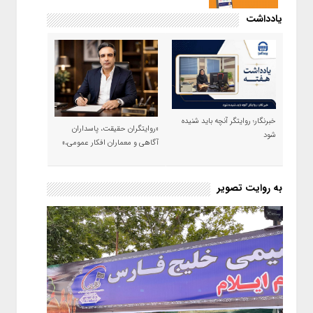
یادداشت
خبرنگار؛ روایتگر آنچه باید شنیده
«روایتگران حقیقت، پاسداران
شود
آگاهی و معماران افکار عمومی،»
به روایت تصویر