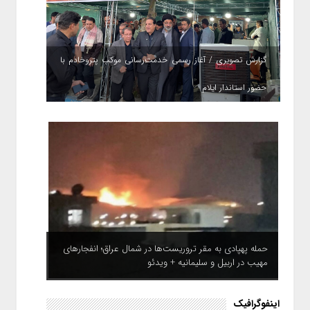
گزارش تصویری / آغاز رسمی خدمت‌رسانی موکب پتروخادم با
حضور استاندار ایلام
حمله پهپادی به مقر تروریست‌ها در شمال عراق؛ انفجارهای
مهیب در اربیل و سلیمانیه + ویدئو
اینفوگرافیک