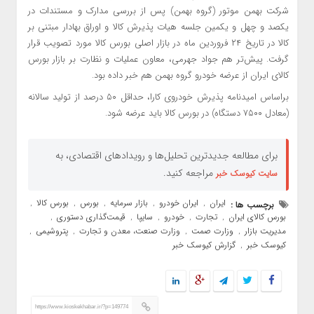
شرکت بهمن موتور (گروه بهمن) پس از بررسی مدارک و مستندات در
یکصد و چهل و یکمین جلسه هیات پذیرش کالا و اوراق بهادار مبتنی بر
کالا در تاریخ ۲۴ فروردین ماه در بازار اصلی بورس کالا مورد تصویب قرار
گرفت. پیش‌تر هم جواد جهرمی، معاون عملیات و نظارت بر بازار بورس
کالای ایران از عرضه خودرو گروه بهمن هم خبر داده بود.
براساس امیدنامه پذیرش خودروی کارا، حداقل ۵۰ درصد از تولید سالانه
(معادل ۷۵۰۰ دستگاه) در بورس کالا باید عرضه شود.
برای مطالعه جدیدترین تحلیل‌ها و رویدادهای اقتصادی، به
مراجعه کنید.
سایت کیوسک خبر
ایران
ایران خودرو
بازار سرمایه
بورس
بورس کالا
برچسب ها :
,
,
,
,
,
بورس کالای ایران
تجارت
خودرو
سایپا
قیمت‌گذاری دستوری
,
,
,
,
,
مدیریت بازار
وزارت صمت
وزارت صنعت، معدن و تجارت
پتروشیمی
,
,
,
,
کیوسک خبر
گزارش کیوسک خبر
,
https://www.kioskekhabar.ir/?p=149774