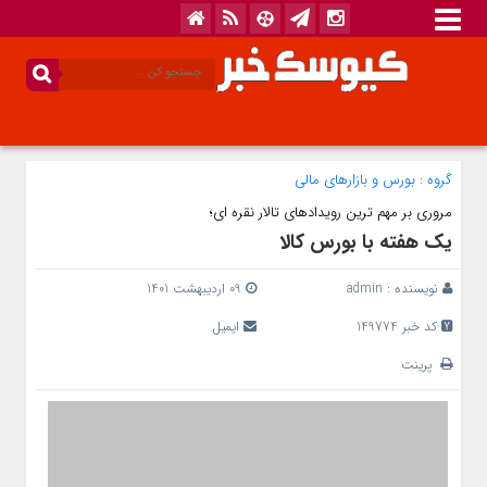
گروه :
بورس و بازار‌های مالی
مروری بر مهم ترین رویدادهای تالار نقره ای؛
یک هفته با بورس کالا
نویسنده :
admin
09 اردیبهشت 1401
کد خبر 149774
ایمیل
پرینت