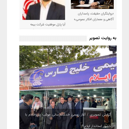
«روایتگران حقیقت، پاسداران
آگاهی و معماران افکار عمومی،»
آیا پازل موفقیت شرکت بیمه
حکمت صبا در سال ۱۴۰۵ کامل می
شود؟!
به روایت تصویر
گزارش تصویری / آغاز رسمی خدمت‌رسانی موکب پتروخادم با
حضور استاندار ایلام