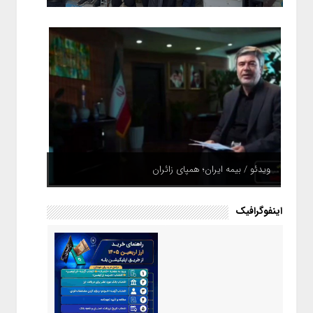
ویدئو / بیمه ایران؛ همپای زائران
اینفوگرافیک