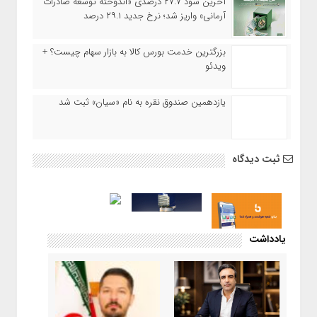
آخرین سود ۲۷.۷ درصدی «اندوخته توسعه صادرات
آرمانی» واریز شد؛ نرخ جدید ۲۹.۱ درصد
بزرگترین خدمت بورس کالا به بازار سهام چیست؟ +
ویدئو
یازدهمین صندوق نقره به نام «سیان» ثبت شد
ثبت دیدگاه
یادداشت