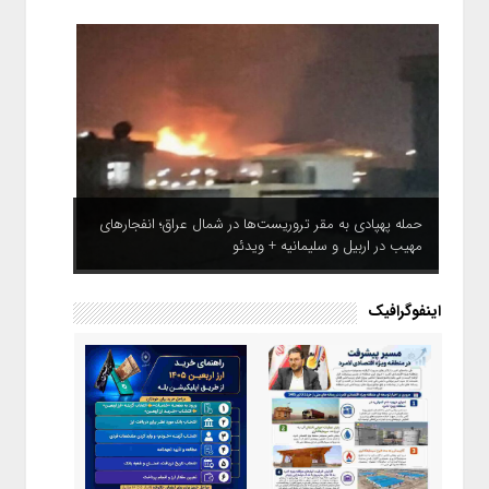
حمله پهپادی به مقر تروریست‌ها در شمال عراق؛ انفجارهای
مهیب در اربیل و سلیمانیه + ویدئو
اینفوگرافیک