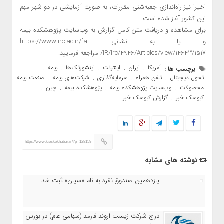
اخیرا نیز راه‌اندازی جعبه‌شنی مقررات، به صورت آزمایشی در دو شهر مهم
این کشور آغاز شده است.
برای مشاهده و دریافت متن کامل گزارش به وب‌سایت پژوهشکده بیمه
و یا به نشانی https://www.irc.ac.ir/fa-
IR/Irc/4946/Articles/view/14643/1517/ مراجعه فرمایید.
آمریکا
ایران
اینترنت
اینشورتک‌ها
بیمه
برچسب ها :
,
,
,
,
,
تحول دیجیتال
تلفن همراه
سرمایه‌گذاری
شرکت‌های بیمه
صنعت بیمه
,
,
,
,
,
محصولات
وب‌سایت پژوهشکده بیمه
پژوهشکده بیمه
چین
,
,
,
,
کیوسک خبر
گزارش کیوسک خبر
,
https://www.kioskekhabar.ir/?p=128159
نوشته های مشابه
یازدهمین صندوق نقره به نام «سیان» ثبت شد
درج شرکت زیست اروند فارمد (سهامی عام) در بورس