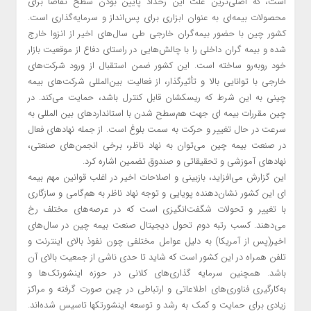
است، که اصلی‌ترین علت این رخداد پایین بودن سطح تقاضا برای
محصولات بیمه‌ای به عنوان ابزاری برای پس‌انداز و سرمایه‌گذاری است.
کشور چین با حضور بیمه‌گران خارجی طی سال‌های اخیر از انزوا خارج
شده و بیمه گران داخلی را با چالش‌هایی در راستای دفاع از موقعیت بازار
خود روبه‌رو ساخته است. این کشور ضمن استقبال از ورود شرکت‌های
خارجی با توانایی بالا و تأثیرگذار، از فعالیت بین‌المللی شرکت‌های بیمه
چینی به این شرط که ریسکشان قابل کنترل باشد، حمایت می‌کند. در
چین مقررات بیمه ای جهت هم‌سطح شدن با استانداردهای بین المللی به
سرعت در حال تغییر و حرکت به سمت بلوغ است. از جمله نهادهای فعال
در صنعت بیمه چین می‌توان به نهاد ناظر، برخی انجمن‌های صنعتی،
نهادهای آموزشی و تحقیقاتی و صندوق تضمین اشاره کرد.
این گزارش می‌افزاید، بازبینی و اصلاحات اخیر در اغلب قوانین مهم بیمه
ای این کشور نشان‌دهنده پویایی و توجه نهاد ناظر به هم‌گامی و سازگاری
با تغییر و تحولات شگفت‌انگیزی است که در عرصه‌های مختلف رخ
می‌دهند. کسب رتبه دوم تحول دیجیتال صنعت بیمه چین در سال‌های
اخیر(پس از آمریکا) به دلیل عوامل مختلفی چون نفوذ بالای اینترنت و
تلفن همراه در این کشور است که شاید تا حدی ناشی از جمعیت بالای آن
باشد. همچنین سرمایه گذاری‌های کلانی در حوزه اینشورتک‌ها و
به‌کارگیری فناوری‌های اطلاعاتی و ارتباطی در چین صورت گرفته و مراکز
زیادی برای حمایت و کمک به رشد و توسعه اینشورتکها تاسیس شده‌اند.