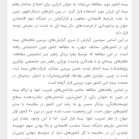
بیمه کشور مورد مطالعه می‌تواند به عنوان ابزاری برای اصلاح ساختار نظام
بیمه ای ایران مورد استفاده قرار گیرد. در بین بازارهای درحال‌ظهور، چین
به علت شرایط اقتصادی مطلوب و قرارگرفتن در جایگاه دوم اقتصادی
جهان و برخورداری از فرصت‌های بکر بیمه ای به شدت در معرض توجه
قرار دارد.
بر این اساس سومین گزارش از سری گزارش‌های بررسی نظام‌های بیمه
ای در کشورهای مختلف جهان، به مطالعه کشور چین اختصاص یافته
است. در این مطالعه که توسط زهرا بردال راهبر میز تخصصی مطالعات
نظام‌های بیمه‌ای و با همکاری وحیده نورانی راهبر میز تخصصی نوآوری
پژوهشکده بیمه انجام شده، ضمن بررسی عملکرد شرکت‌های بیمه ثبت
شده در چین، مواردی نظیر نهادها، قوانین‌ومقررات و تحول دیجیتال در
صنعت بیمه این کشور مورد بررسی قرار گرفته است.
بر اساس یافته‌های مطالعه حاضر، شاخص‌های ضریب نفوذ و تراکم بیمه
در چین به عنوان یکی از اصلی‌ترین شاخص‌های نشان‌دهنده سطح
توسعه‌یافتگی، بیانگر مسیر رو به رشد این کشور در مقایسه با سایر
کشورهای جهان است. این وضعیت سبب شده چین در بین ۲۰ کشور اول
جهان از نظر ضریب نفوذ بیمه قرار گیرد. اما با این وجود مقدار این
شاخص علیرغم جایگاه نسبتا مناسب اقتصادی و بالا بودن سهم حق‌بیمه
تولیدی آن در مقایسه با کل کشورهای دنیا، از متوسط جهانی پایین‌تر