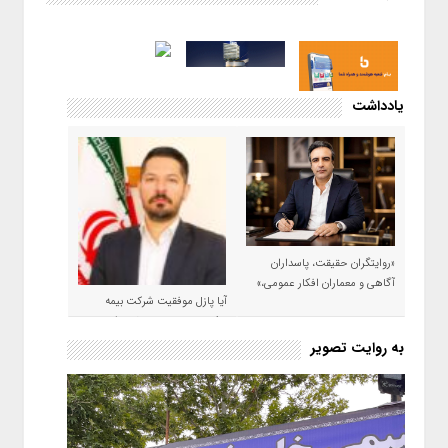
یادداشت
«روایتگران حقیقت، پاسداران
آگاهی و معماران افکار عمومی،»
آیا پازل موفقیت شرکت بیمه
حکمت صبا در سال ۱۴۰۵ کامل می
شود؟!
به روایت تصویر