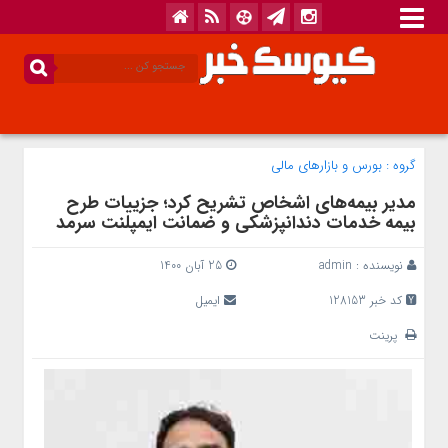
گروه :
بورس و بازار‌های مالی
مدیر بیمه‌های اشخاص تشریح کرد؛ جزییات طرح
بیمه خدمات دندانپزشکی و ضمانت ایمپلنت سرمد
نویسنده :
admin
25 آبان 1400
کد خبر 128153
ایمیل
پرینت