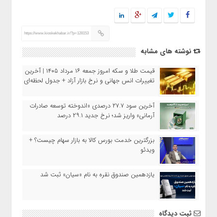
https://www.kioskekhabar.ir/?p=128153
نوشته های مشابه
قیمت طلا و سکه امروز جمعه ۱۶ مرداد ۱۴۰۵ | آخرین
تغییرات انس جهانی و نرخ بازار آزاد + جدول لحظه‌ای
آخرین سود ۲۷.۷ درصدی «اندوخته توسعه صادرات
آرمانی» واریز شد؛ نرخ جدید ۲۹.۱ درصد
بزرگترین خدمت بورس کالا به بازار سهام چیست؟ +
ویدئو
یازدهمین صندوق نقره به نام «سیان» ثبت شد
ثبت دیدگاه