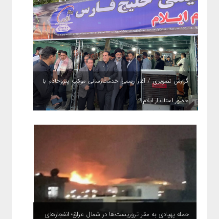
گزارش تصویری / آغاز رسمی خدمت‌رسانی موکب پتروخادم با
حضور استاندار ایلام
حمله پهپادی به مقر تروریست‌ها در شمال عراق؛ انفجارهای