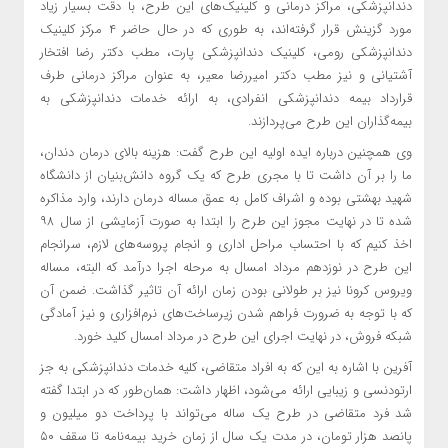
دندانپزشکی، مراکز درمانی و کلینیک‌های این طرح، با دقت بسیار زیاد
مورد گزینش قرار گرفته‌اند، به طوری که در حال حاضر ۴ مرکز کلینیک
دندانپزشکی رومی، کلینیک دندانپزشکی پارت، مطب دکتر رضا افتخار
آشتیانی و نیز مطب دکتر امیررضا معیر، به عنوان مراکز درمانی طرف
قرارداد بیمه دندانپزشکی انفرادی، به ارائه خدمات دندانپزشکی به
بیمه‌گذاران این طرح می‌پردازند.
وی همچنین درباره ایده اولیه این طرح گفت: هزینه بالای درمان دندان،
ما را بر آن داشت تا با مجری طرح که یک گروه دانش‌بنیان از دانشگاه
شهید بهشتی بوده و اشراف کامل به عمق مساله درمان دارند، وارد مذاکره
شده تا در نهایت مجوز این طرح را ابتدا به صورت آزمایشی از سال ۹۸
اخذ کنیم که با احتساب مراحل اداری و انجام پروسه‌های لازم، سرانجام
این طرح در نوزدهم مرداد امسال به مرحله اجرا درآمد که البته، مساله
ویروس کرونا نیز بر طولانی بودن زمان ارائه آن تاثیر گذاشت. ضمن آن
که با توجه به ضرورت فراهم شدن زیرساخت‌های نرم‌افزاری و نیز آمادگی
شبکه فروش، در نهایت اجرای این طرح در مرداد امسال کلید خورد.
آفرین با اشاره به این که به افراد متقاضی، کلیه خدمات دندانپزشکی به جز
ارتودنسی و زیبایی ارائه می‌شود، اظهار داشت: همان‌طور که در ابتدا گفته
شد فرد متقاضی در طرح یک ساله می‌تواند با پرداخت دو میلیون و
پانصد هزار تومان، در مدت یک سال از زمان خرید بیمه‌نامه تا سقف ۵۰