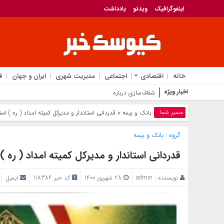
اینفوگرافیک
ویدئو
یادداشت
خانه
اقتصادی
اجتماعی
مدیریت شهری
ایران و جهان
ف
اخبار ویژه
شفاف‌سازی درباره نحوه محاسبه اینترنت داخلی و
مسیر شما
بانک‌ و بیمه
» قدردانی استاندار و مدیرکل کمیته امداد ( ره ) ا
گروه :
بانک‌ و بیمه
قدردانی استاندار و مدیرکل کمیته امداد ( ره 
نویسنده :
admin
28 شهریور 1400
کد خبر 118384
ایمیل