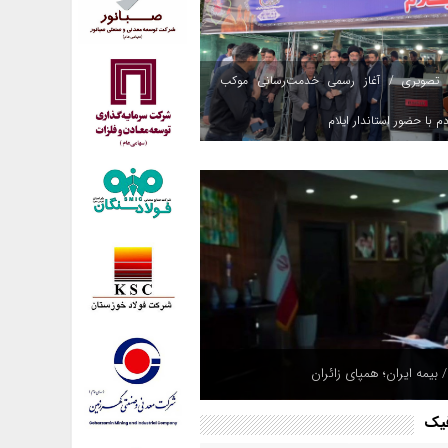
 تصویری / آغاز رسمی خدمت‌رسانی موکب
م با حضور استاندار ایلام
 بیمه ایران؛ همپای زائران
فیک