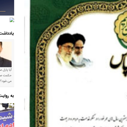
یادداشت
آیا پازل 
می شود؟!
به روای