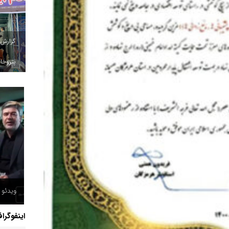
گزارش
پتروخاد
ویدئو /
اینفوگرا