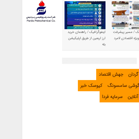
یک / مسیر پیشرفت
اینفوگرافیک / راهنمای خرید
یژه اقتصادی لامرد
ارز اربعین از طریق اپلیکیشن
بله
گردان
جهش اقتصاد
گوشی سامسونگ
کیوسک خبر
نلاین
سرمایه فردا