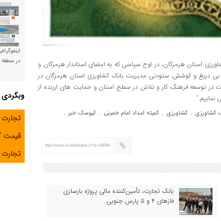
اینفوگراف
در منطقه و
رزی استان هرمزگان، در لوح سپاسی که به امضای استاندار هرمزگان و
ی بی دریغ و کوشش ستودنی مدیریت بانک کشاورزی استان هرمزگان در
ریت در توسعه فرهنگ کار و تلاش در سطح استان و حمایت های ارزنده از
وبگردی
نماییم.”
 کشاورزی
کشاورزی
کمیته امداد امام خمینی
کیوسک خبر
,
,
,
,
تجارت 
قیمت 
https://www.kioskekhabar.ir/?p=118384
تجارت آ
بانک تجارت، تأمین‌کننده مالی پروژه بازسازی
فازهای ۴ و ۵ پارس جنوبی