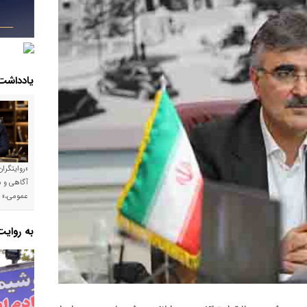
یادداشت
«روایتگرا
آگاهی و م
عمومی،»
به روای