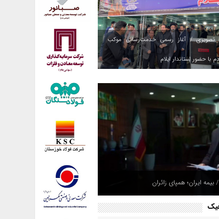
 تصویری / آغاز رسمی خدمت‌رسانی موکب
م با حضور استاندار ایلام
 بیمه ایران؛ همپای زائران
فیک