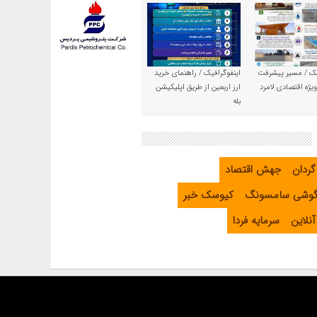
یک / مسیر پیشرفت
اینفوگرافیک / راهنمای خرید
یژه اقتصادی لامرد
ارز اربعین از طریق اپلیکیشن
بله
گردان
جهش اقتصاد
گوشی سامسونگ
کیوسک خبر
نلاین
سرمایه فردا