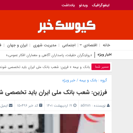
اینفوگرافیک
ویدئو
یادداشت
خانه
اقتصادی
اجتماعی
مدیریت شهری
ایران و جهان
ف
اخبار ویژه
«روایتگران حقیقت، پاسداران آگاهی و معماران افکار عمومی،»
مسیر شما
بانک‌ و بیمه
» فرزین: شعب بانک ملی ایران باید تخصصی شوند
گروه :
بانک‌ و بیمه
/
خبر ویژه
فرزین: شعب بانک ملی ایران باید تخصصی ش
نویسنده :
admin
19 اردیبهشت 1401
کد خبر 150496
ایمیل