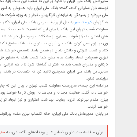
مدیرعامل بانک ملی ایران با تاکید بر این که شعب این بانک باید
توسعه بازار عملیاتی کنند، گفت: بانک ملی ایران باید همزمان به امور 
ملی بپردازد و رسیدگی به نیازهای کارآفرینان، تجار و به ویژه شرکت های
به گزارش
به نقل از روابط عمومی بانک ملی ایران، دکتر 
کیوسک خبر
معاونت شعب تهران این بانک با بیان این که اهمیت شعب بانک بسیار
های ابلاغی متمرکز شوند، بسیاری از مشکلات موجود حل خواهد شد.
وی بر لزوم عمل کردن بانک ملی ایران به عنوان یک بانک جامع تا
کنند و شعب شرکتی و دانش بنیان در همین راستا تاسیس خواهند شد
فرزین همچنین ایجاد رقابت سالم میان همه شعب بانک به منظور افزای
کارکنان و مدیران شعب باید به اشتراک گذاشته شود تا با هم افزایی
مدیرعامل بانک ملی ایران همچنین تاکید کرد که انتصابات در بانک،
فرایندها ندارد.
در ادامه این جلسه، سرپرست معاونت شعب تهران با بیان این که چابک
خواهد داد، گفت: فعالیت مجدانه و مجاهدانه، روش کار ما خواهد بود.
بیژن مقدم بیرانوند افزود: رعایت بهداشت اعتباری و نیز ایجاد تو
خواهد گرفت.
در پایان، مدیرعامل بانک ملی ایران، حکم انتصاب بیژن مقدم بیرانوند
برای مطالعه جدیدترین تحلیل‌ها و رویدادهای اقتصادی، به
سای