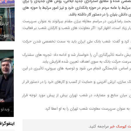
 تخصصی شده و مطابق استراتژی جدید ابلاغی، روش های جدیدی را برای
مرتبط با عامه مردم در حوزه بانکداری خرد و نیز امور مرتبط با حوزه های
 دانش بنیان را در دستور کار داشته باشد.
محمد رضا فرزین در مراسم معارفه بیژن مقدم بیرانوند به عنوان سرپرست
گزارش
 زیاد است، اظهار کرد: اگر معاونت های شعب و کارکنان شعب بر فعالیت
پتروخاد
کید کرد و گفت: شعب بانک ملی ایران باید به سمت تخصصی شدن حرکت
.
ش دامنه تاثیرگذاری آن را خواستار شد و ادامه داد: تجربه های مشترک
، سرعت حرکت بانک به سوی اهداف تعیین شده افزایش یابد.
 بر اساس شایستگی انجام می شود و توصیه های بیرونی، تاثیری در این
 سازی، ارزش آفرینی و حمایت از کسب و کارهای خرد را در دستور قر ار
ازن میان منابع و مصارف، در شعب تهران بیش از پیش مورد توجه قرار
 به عنوان سرپرست معاونت شعب تهران را به او اعطا کرد.
ویدئو /
اینفوگرا
مراجعه کنید.
ت کیوسک خبر