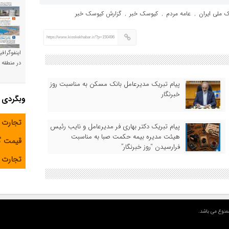
ک ملی ایران
عامه مردم
کیوسک خبر
گزارش کیوسک خبر
,
,
,
https://www.kioskekhabar.ir/?p=150496
اینفوگراف
در منطقه و
پیام تبریک مدیرعامل بانک مسکن به مناسبت روز
خبرنگار
وبگردی
تجارت 
پیام تبریک دکتر بهاری فر مدیرعامل و نایب رئیس
هیئت مدیره بیمه حکمت صبا به مناسبت
قیمت 
فرارسیدن “روز خبرنگار”
تجارت آ
منوع می باشد.