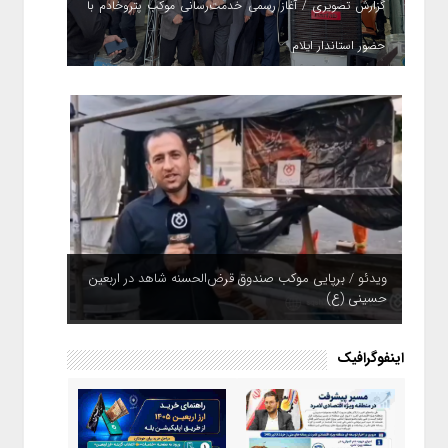
گزارش تصویری / آغاز رسمی خدمت‌رسانی موکب پتروخادم با
حضور استاندار ایلام
ویدئو / برپایی موکب صندوق قرض‌الحسنه شاهد در اربعین
حسینی (ع)
اینفوگرافیک