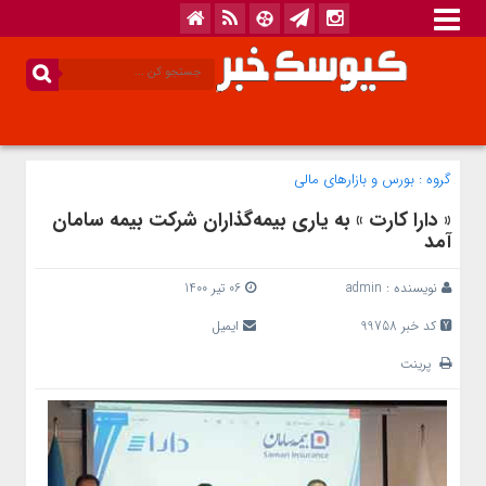
گروه :
بورس و بازار‌های مالی
« دارا کارت » به یاری بیمه‌گذاران شرکت بیمه سامان
آمد
نویسنده :
admin
06 تیر 1400
کد خبر 99758
ایمیل
پرینت