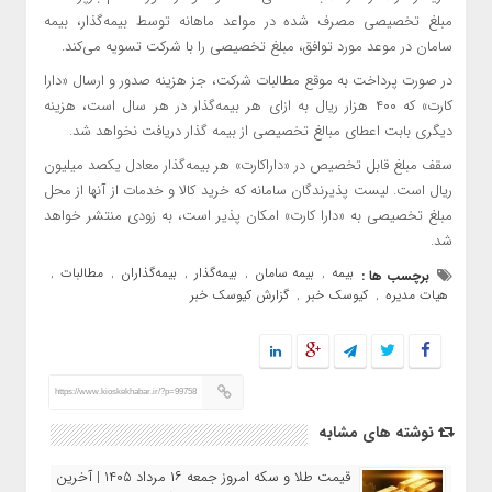
مبلغ تخصیصی مصرف شده در مواعد ماهانه توسط بیمه‌گذار، بیمه
سامان در موعد مورد توافق، مبلغ تخصیصی را با شرکت تسویه می‌کند.
در صورت پرداخت به موقع مطالبات شرکت، جز هزینه صدور و ارسال «دارا
کارت» که ۴٠٠ هزار ریال به ازای هر بیمه‌گذار در هر سال است، هزینه
دیگری بابت اعطای مبالغ تخصیصی از بیمه گذار دریافت نخواهد شد.
سقف مبلغ قابل تخصیص در «داراکارت» هر بیمه‌گذار معادل یکصد میلیون
ریال است. لیست پذیرندگان سامانه که خرید کالا و خدمات از آنها از محل
مبلغ تخصیصی به «دارا کارت» امکان پذیر است، به زودی منتشر خواهد
شد.
بیمه
بیمه سامان
بیمه‌گذار
بیمه‌گذاران
مطالبات
برچسب ها :
,
,
,
,
,
هیات مدیره
کیوسک خبر
گزارش کیوسک خبر
,
,
https://www.kioskekhabar.ir/?p=99758
نوشته های مشابه
قیمت طلا و سکه امروز جمعه ۱۶ مرداد ۱۴۰۵ | آخرین