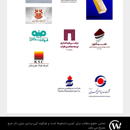
تمامی حقوق مطالب برای "بصیرت"محفوظ است و هرگونه کپی برداری بدون ذکر منبع
ممنوع می باشد.