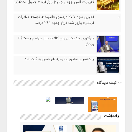
تغییرات انس جهانی و نرخ بازار آزاد + جدول لحظه‌ای
آخرین سود ۲۷.۷ درصدی «اندوخته توسعه صادرات
آرمانی» واریز شد؛ نرخ جدید ۲۹.۱ درصد
بزرگترین خدمت بورس کالا به بازار سهام چیست؟ +
ویدئو
یازدهمین صندوق نقره به نام «سیان» ثبت شد
ثبت دیدگاه
یادداشت