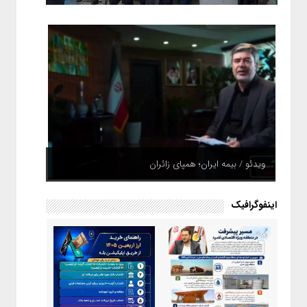
ویدئو / بیمه ایران؛ همپای زائران
اینفوگرافیک