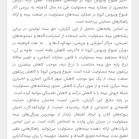
“تاثیر شیوع ویروس کرونا بر بیمه‌های مسئولیت” ضمن ارائه گزارش
مختصری از عملکرد بیمه مسئولیت طی ده سال گذشته، به بررسی آثار
شیوع ویروس کرونا بر عملکرد بیمه‌های مسئولیت در صنعت بیمه و ارائه
راهکارهای حمایتی پرداخته است.
بر اساس یافته‌های حاصل از این گزارش، حق بیمه تولیدی در برخی
رشته‌های بیمه مسئولیت مانند استفاده از استراحت‌گاه‌ها و مجموعه‌های
تفریحی، مراکز آموزشی و ورزشی، مهدکودک‌ها و … به علت قرنطینه در
دوران شیوع ویروس کرونا تا ۹۰درصد کاهش یافته است. علاوه بر آن،
ارتباط مستقیم بیمه مسئولیت با قانون مجازات اسلامی، و تغییر سالانه
نرخ پایه حق بیمه متناسب با نرخ دیه، موجب کاهش بیشتری در
پرتفوی بیمه مسئولیت شده است. شیوع ویروس کرونا با کاهش پرتفوی
صنعت بیمه، از یک سو موجب کاهش سهم اتکاییِ اجباری و اختیاری
بیمه مرکزی شده و از سوی دیگر با کاهش صدور بیمه‌نامه‌های مسئولیت،
شبکه فروش بیمه را با کاهش درآمد و کاهش نقدینگی مواجه کرده است.
بر پایه نتایج این گزارش، تامین امنیت صاحبان مشاغل، حمایت
اقتصادی و اجتماعی از افراد زیاندیده، حمایت از تولیدکنندگان، احیای
پروژه‌های کلان و ایجاد اشتغال پایدار از مهمترین ویژگی‌های بیمه
مسئولیت در جبران زیان وارده به اشخاص ثالث است. بر این اساس
شرکت‌های ارائه دهنده بیمه‌های مسئولیت می‌توانند راهکارهایی نظیر
تعلیق مدت بیمه‌نامه،تعویق اقساط و تخفیف حق‌بیمه را برای بیمه‌گذارانی