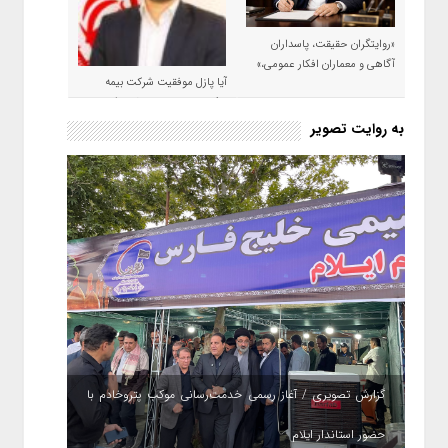
«روایتگران حقیقت، پاسداران
آگاهی و معماران افکار عمومی،»
آیا پازل موفقیت شرکت بیمه
حکمت صبا در سال ۱۴۰۵ کامل می
شود؟!
به روایت تصویر
گزارش تصویری / آغاز رسمی خدمت‌رسانی موکب پتروخادم با
حضور استاندار ایلام