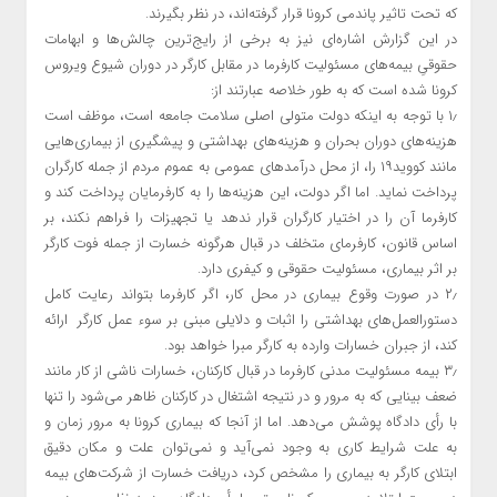
که تحت تاثیر پاندمی کرونا قرار گرفته‌اند، در نظر بگیرند.
در این گزارش اشاره‌ای نیز به برخی از رایج‌ترین چالش‌ها و ابهامات
حقوقیِ بیمه‌های مسئولیت کارفرما در مقابل کارگر در دوران شیوع ویروس
کرونا شده است که به طور خلاصه عبارتند از:
۱٫ با توجه به اینکه دولت متولی اصلی سلامت جامعه است، موظف است
هزینه‌های دوران بحران و هزینه‌های بهداشتی و پیشگیری از بیماری‌هایی
مانند کووید۱۹ را، از محل درآمدهای عمومی به عموم مردم از جمله کارگران
پرداخت نماید. اما اگر دولت، این هزینه‌ها را به کارفرمایان پرداخت کند و
کارفرما آن را در اختیار کارگران قرار ندهد یا تجهیزات را فراهم نکند، بر
اساس قانون، کارفرمای متخلف در قبال هرگونه خسارت از جمله فوت کارگر
بر اثر بیماری، مسئولیت حقوقی و کیفری دارد.
۲٫ در صورت وقوع بیماری در محل کار، اگر کارفرما بتواند رعایت کامل
دستورالعمل‌های بهداشتی را اثبات و دلایلی مبنی بر سوء عمل کارگر ارائه
کند، از جبران خسارات وارده به کارگر مبرا خواهد بود.
۳٫ بیمه مسئولیت مدنی کارفرما در قبال کارکنان، خسارات ناشی از کار مانند
ضعف بینایی که به مرور و در نتیجه اشتغال در کارکنان ظاهر می‌شود را تنها
با رأی دادگاه پوشش می‌دهد. اما از آنجا که بیماری کرونا به مرور زمان و
به علت شرایط کاری به وجود نمی‌آید و نمی‌توان علت و مکان دقیق
ابتلای کارگر به بیماری را مشخص کرد، دریافت خسارت از شرکت‌های بیمه