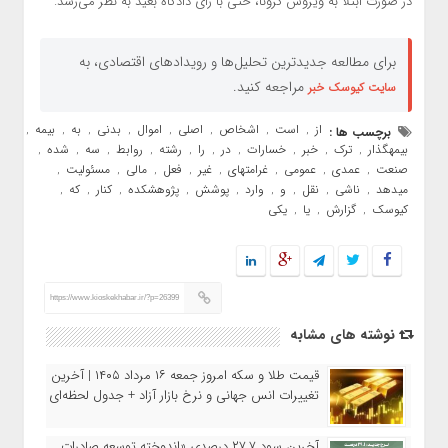
در صورت ابتلا به ویروس کرونا، حتی با رأی دادگاه بعید به نظر می‌رسد.
برای مطالعه جدیدترین تحلیل‌ها و رویدادهای اقتصادی، به
مراجعه کنید.
سایت کیوسک خبر
از
است
اشخاص
اصلی
اموال
بدنی
به
بیمه
برچسب ها :
,
,
,
,
,
,
,
,
بیمهگذار
ترک
خبر
خسارات
در
را
رشته
روابط
سه
شده
,
,
,
,
,
,
,
,
,
,
صنعت
عمدی
عمومی
غرامتهای
غیر
فعل
مالی
مسئولیت
,
,
,
,
,
,
,
,
میدهد
ناشی
نقل
و
وارد
پوشش
پژوهشکده
کنار
که
,
,
,
,
,
,
,
,
,
کیوسک
گزارش
یا
یکی
,
,
,
https://www.kioskekhabar.ir/?p=26399
نوشته های مشابه
قیمت طلا و سکه امروز جمعه ۱۶ مرداد ۱۴۰۵ | آخرین
تغییرات انس جهانی و نرخ بازار آزاد + جدول لحظه‌ای
آخرین سود ۲۷.۷ درصدی «اندوخته توسعه صادرات