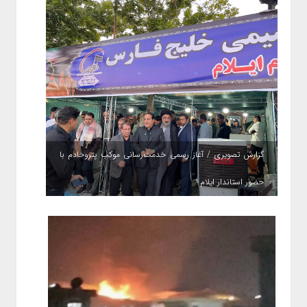
گزارش تصویری / آغاز رسمی خدمت‌رسانی موکب پتروخادم با
حضور استاندار ایلام