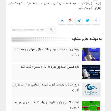
زلزله
زلزله‌زدگان
عبداله سلطانی ثانی
مدیرعامل بیمه سینا
کیوسک خبر
,
,
,
,
,
گزارش کیوسک خبر
https://www.kioskekhabar.ir/?p=180034
نوشته های مشابه
بزرگترین خدمت بورس کالا به بازار سهام چیست؟ +
ویدئو
یازدهمین صندوق نقره به نام «سیان» ثبت شد
درج شرکت زیست اروند فارمد (سهامی عام) در بورس
تهران
ثبت بالاترین رکورد تاریخی برای ۳ شاخص بورس و
فرابورس