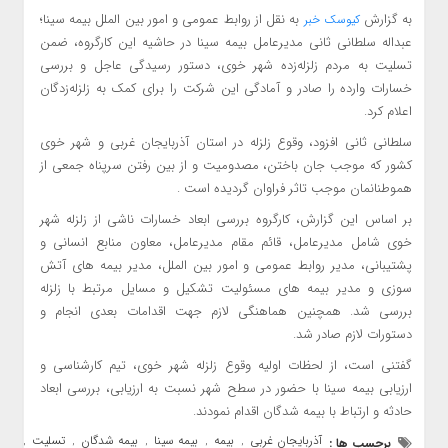
به گزارش
به نقل از روابط عمومی و امور بین الملل بیمه سینا؛
کیوسک خبر
عبداله سلطانی ثانی مدیرعامل بیمه سینا در حاشیه این کارگروه، ضمن
تسلیت به مردم زلزله‌زده شهر خوی، دستور رسیدگی عاجل و بررسی
خسارات وارده را صادر و آمادگی این شرکت را برای کمک به زلزله‌زدگان
اعلام کرد.
سلطانی ثانی افزود، وقوع زلزله در استان آذربایجان غربی و شهر خوی
کشور که موجب جان باختن، مصدومیت و از بین رفتن سرپناه جمعی از
هموطنانمان موجب تاثر فراوان گردیده است .
بر اساس این گزارش، کارگروه بررسی ابعاد خسارات ناشی از زلزله شهر
خوی شامل مدیرعامل، قائم مقام مدیرعامل، معاون منابع انسانی و
پشتیبانی، مدیر روابط عمومی و امور بین الملل، مدیر بیمه های آتش
سوزی و مدیر بیمه های مسئولیت تشکیل و مسایل مرتبط با زلزله
بررسی شد. همچنین هماهنگی لازم جهت اقدامات بعدی انجام و
دستورات لازم صادر شد.
گفتنی است، از لحظات اولیه وقوع زلزله شهر خوی، تیم کارشناسی و
ارزیابی بیمه سینا با حضور در سطح شهر نسبت به ارزیابی، بررسی ابعاد
حادثه و ارتباط با بیمه شدگان اقدام نمودند.
آذربایجان غربی
بیمه
بیمه سینا
بیمه شدگان
تسلیت
برچسب ها :
,
,
,
,
,