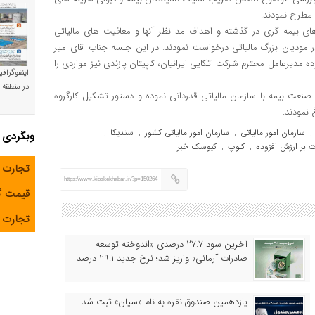
 مطرح نمودند.
 بیمه گری در گذشته و اهداف مد نظر آنها و معافیت های مالیاتی
ودیان بزرگ مالیاتی درخواست نمودند. در این جلسه جناب اقای میر
ه مدیرعامل محترم شرکت اتکایی ایرانیان، کاپیتان پازندی نیز مواردی را
اینفوگراف
در منطقه و
 صنعت بیمه با سازمان مالیاتی قدردانی نموده و دستور تشکیل کارگروه
نمودند.
سازمان امور مالیاتی
سازمان امور مالیاتی کشور
سندیکا
,
,
,
,
وبگردی
ت بر ارزش افزوده
کلوپ
کیوسک خبر
,
,
تجارت 
https://www.kioskekhabar.ir/?p=150264
قیمت 
تجارت آ
آخرین سود ۲۷.۷ درصدی «اندوخته توسعه
صادرات آرمانی» واریز شد؛ نرخ جدید ۲۹.۱ درصد
یازدهمین صندوق نقره به نام «سیان» ثبت شد