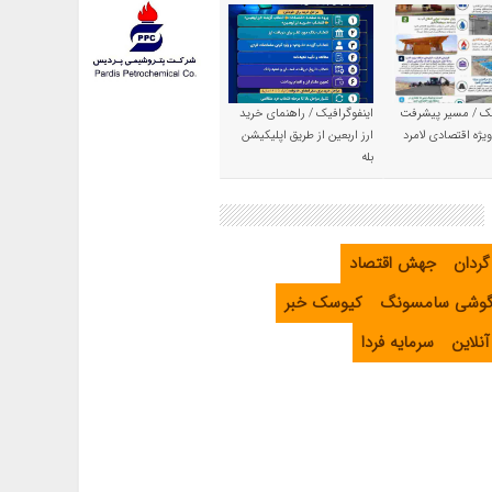
یک / مسیر پیشرفت
اینفوگرافیک / راهنمای خرید
یژه اقتصادی لامرد
ارز اربعین از طریق اپلیکیشن
بله
گردان
جهش اقتصاد
گوشی سامسونگ
کیوسک خبر
نلاین
سرمایه فردا