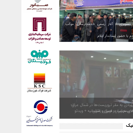
 تصویری / آغاز رسمی خدمت‌رسانی موکب
م با حضور استاندار ایلام
هپادی به مقر تروریست‌ها در شمال عراق؛
های مهیب در اربیل و سلیمانیه + ویدئو
فیک