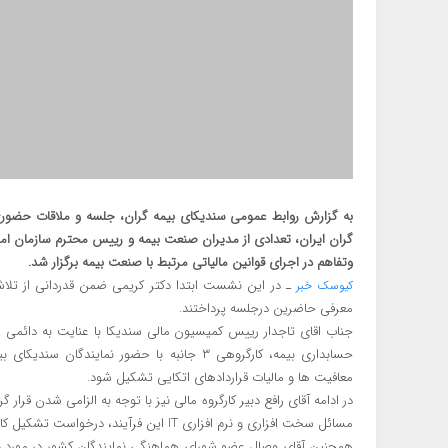
گران ایران، تعدادی از مدیران صنعت بیمه و رییس محترم سازمان امور
وتفاهم در اجرای قوانین مالیاتی مرتبط با صنعت بیمه برگزار شد.
ـ در این نشست ابتدا دکتر کریمی ضمن قدردانی از تلا
کیوسک خبر
معرفی حاضرین درجلسه پرداختند.
جناب اقای تاجدار رییس کمیسیون مالی سندیکا با عنایت به دائمی ش
حسابداری بیمه، کارگروهی ۳ جانبه با حضور نمای
معافیت ها و مالیات قراردادهای اتکایی تشکیل شود.
در ادامه آقای رافع دبیر کارگروه مالی نیز با توجه به الزامی شدن قرار گ
مسائل سخت افزاری و نرم افزاری IT این فرآیند، درخواست تشکیل کارگروه مذکور را ضروری دانستند.
همچنین آقای وصال عضو شورای هماهنگی نمایندگان کشور در مورد ب