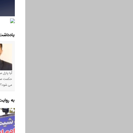
یادداشت
آیا پازل 
می شود؟!
به روای