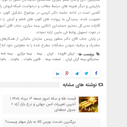
بازاریابی و دیگر هزینه های مرتبط مطالب و درخواست شبکه فروش را
گفتنی است در ادامه جلسه دکتر کریمی در موضوع تشکیل کلوپ های
تصویب شده، رسیدگی به پرونده های کلوپ های قشم و ‌کیش را در م
آقازاده مدیر کل محترم حسابداری اتکایی بیمه مرکزی، جناب اقای آسود
در جهت تسهیل روابط فی مابین ارایه نمودند.
در پایان جناب اقای دکتر منظور رییس سازمان مالیاتی از همکارهای
مشترک و برطرف نمودن مشکلات مطرح شده را به معاونین خود ابلاغ 
ارزش افزوده
ایران
بیمه
بیمه مرکزی
بیمه نامه
برچسب ها :
,
,
,
,
سندیکای بیمه گران ایران
صنعت بیمه
قانون مالیات
مالیات
مالیا
,
,
,
,
نوشته های مشابه
قیمت طلا و سکه امروز جمعه ۱۶ مرداد ۱۴۰۵ |
آخرین تغییرات انس جهانی و نرخ بازار آزاد +
جدول لحظه‌ای
بزرگترین خدمت بورس کالا به بازار سهام چیست؟