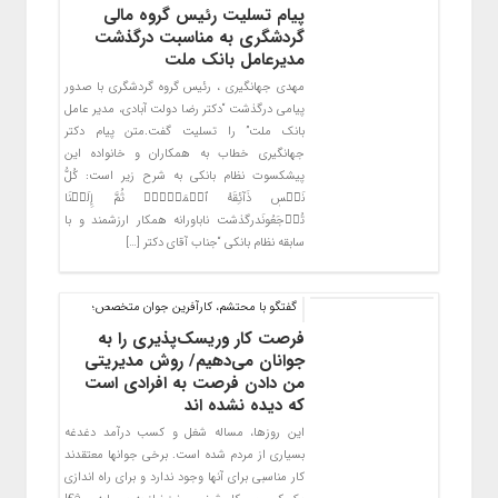
پیام تسلیت رئیس گروه مالی
گردشگری به مناسبت درگذشت
مدیرعامل بانک ملت
مهدی جهانگیری ، رئیس گروه گردشگری با صدور
پیامی درگذشت “دکتر رضا دولت آبادی، مدیر عامل
بانک ملت” را تسلیت گفت.متن پیام دکتر
جهانگیری خطاب به همکاران و خانواده این
پیشکسوت نظام بانکی به شرح زیر است: کُلُّ
نَفۡسٖ ذَآئِقَهُ ٱلۡمَوۡتِۖ ثُمَّ إِلَیۡنَا
تُرۡجَعُونَدرگذشت ناباورانه همکار ارزشمند و با
سابقه نظام بانکی “جناب آقای دکتر […]
گفتگو با محتشم، کارآفرین جوان متخصص؛
فرصت کار و‌ریسک‌پذیری را به
جوانان می‌دهیم/ روش مدیریتی
من دادن فرصت به افرادی است
که دیده نشده اند
این روزها، مساله شغل و کسب درآمد دغدغه
بسیاری از مردم شده است. برخی جوانها معتقدند
کار مناسبی برای آنها وجود ندارد و برای راه اندازی