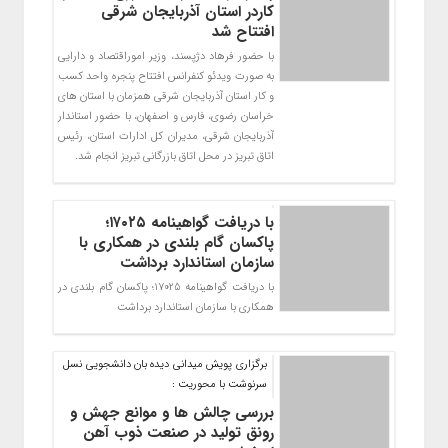
کاردر استان آذربایجان شرقی
افتتاح شد
با حضور فرهاد دژپسند، وزیر اموراقتصاد و دارایی
به صورت ویدئو کنفرانس افتتاح پنجره واحد کسب
و کار استان آذربایجان شرقی همزمان با استان های
خراسان رضوی، فارس و اصفهان، با حضور استاندار
آذربایجان شرقی، مدیران کل ادارات استان، رئیس
اتاق تبریز در محل اتاق بازرگانی تبریز انجام شد.
با دریافت گواهینامه ۱۷۰۲۵؛
پاکسان گام بلندی در همکاری با
سازمان استاندارد برداشت
با دريافت گواهينامه 17025؛ پاكسان گام بلندي در
همكاري با سازمان استاندارد برداشت
برگزاری پویش میدانی دیده بان دانشجویی نسل
سرنوشت با محوریت :
بررسی چالش ها و موانع جهش و
رونق تولید در صنعت ذوب آهن