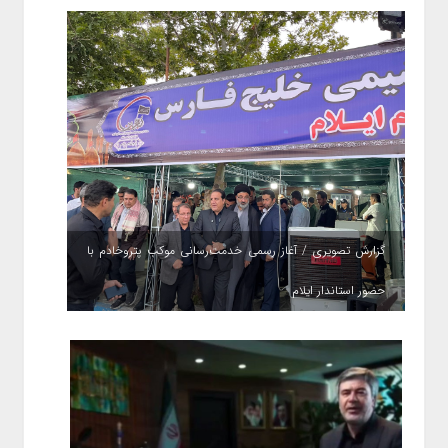
گزارش تصویری / آغاز رسمی خدمت‌رسانی موکب پتروخادم با
حضور استاندار ایلام