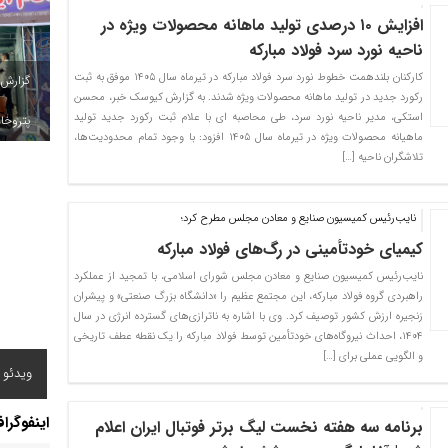
افزایش ۱۰ درصدی تولید ماهانه محصولات ویژه در
ناحیه نورد سرد فولاد مبارکه
کارکنان بلندهمت خطوط نورد سرد فولاد مبارکه در تیرماه سال ۱۴۰۵ موفق به ثبت
گزارش
رکورد جدید در تولید ماهانه محصولات ویژه شدند. به گزارش کیوسک خبر، محسن
استکی، مدیر ناحیه نورد سرد، طی محاصبه ای با علام ثبت رکورد جدید تولید
پتروخاد
ماهیانه محصولات ویژه در تیرماه سال ۱۴۰۵ افزود: با وجود تمام محدودیت‌ها،
تلاشگران ناحیه […]
نایب‌رئیس کمیسیون صنایع و معادن مجلس مطرح کرد؛
کیمیای خودتأمینی در رگ‌های فولاد مبارکه
نایب‌رئیس کمیسیون صنایع و معادن مجلس شورای اسلامی، با تمجید از عملکرد
راهبردی گروه فولاد مبارکه، این مجتمع عظیم را «دانشگاه بزرگ صنعتی» و پیشران
زنجیره ارزش کشور توصیف کرد. وی با اشاره به ناترازی‌های گسترده انرژی در سال
۱۴۰۴، احداث نیروگاه‌های خودتأمین توسط فولاد مبارکه را یک نقطه عطف تاریخی
و الگویی عملی برای […]
ویدئو /
اینفوگرا
برنامه سه هفته نخست لیگ برتر فوتبال ایران اعلام