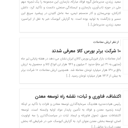
سعید زرندی، مدیرعامل گروه فولاد مبارکه، بازسازی این مجموعه را یک تجربه مهم
ملی در حوزه تاب‌آوری، بازسازی و ایستادگی صنعتی دانست و تأکید کرد: دانش
کارکنان، بومی‌سازی و کار منسجم تیمی، سه عامل کلیدی در پیشبرد سریع این
مسیر و بازگشت به تولید بوده است. به گزارش کیوسک خبر به نقل از ایراسین؛
سعید زرندی، مدیرعامل […]
از نظر ارزش معاملات
۱۰ شرکت برتر بورس کالا معرفی شدند
آمار معاملات بازار فیزیکی بورس کالای ایران نشان می دهد در هفته پایانی تیر ماه
(منتهی به ۳۱ تیر ماه) حدود ۲ میلیون و ۹۴۹ هزار تن انواع کالا و محصول به ارزش
بالغ بر ۱۳۰ هزار میلیارد تومان معامله شد. همچنین ارزش معاملات ۱۰ شرکت برتر
به بیش از ۷۳.۳ هزار میلیارد تومان رسید. […]
اکتشاف، فناوری و ثبات؛ نقشه راه توسعه معدن
رئیس هیات‌مدیره هلدینگ سرمایه‌گذاری توسعه معادن و فلزات با تأکید بر اینکه
آینده زنجیره معدن و فولاد به تأمین پایدار مواد اولیه وابسته است، توسعه
اکتشافات عمیق، تحول فناورانه و ایجاد ثبات در سیاست‌گذاری را سه اولویت
اصلی توسعه بخش معدن عنوان کرد. به گزارش کیوسک خبر، در شرایطی که بخش
معدن ایران با چالش […]