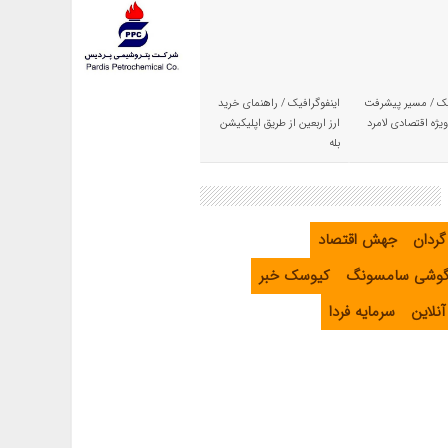
یک / مسیر پیشرفت
اینفوگرافیک / راهنمای خرید
یژه اقتصادی لامرد
ارز اربعین از طریق اپلیکیشن
بله
گردان
جهش اقتصاد
گوشی سامسونگ
کیوسک خبر
نلاین
سرمایه فردا