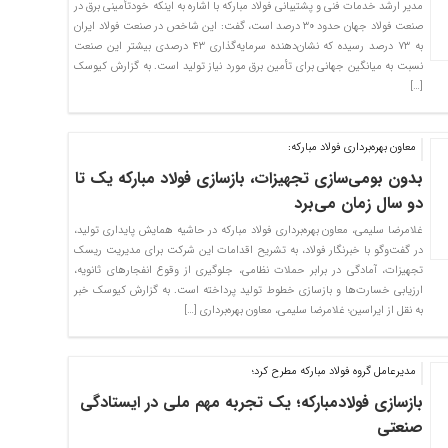
مدیر ارشد خدمات فنی و پشتیبانی فولاد مبارکه با اشاره به اینکه خودتأمینی برق در
صنعت فولاد جهان حدود ۳۰ درصد است، گفت: این شاخص در صنعت فولاد ایران
به ۷۳ درصد رسیده که نشان‌دهنده سرمایه‌گذاری ۴۳ درصدی بیشتر این صنعت
نسبت به میانگین جهانی برای تأمین برق مورد نیاز تولید است. به گزارش کیوسک
[…]
معاون بهره‌برداری فولاد مبارکه:
بدون بومی‌سازی تجهیزات، بازسازی فولاد مبارکه یک تا
دو سال زمان می‌برد
غلامرضا سلیمی، معاون بهره‌برداری فولاد مبارکه در حاشیه همایش پایداری تولید،
در گفت‌وگو با خبرنگار فولاد، به تشریح اقدامات این شرکت برای مدیریت ریسک
تجهیزات، آمادگی در برابر حملات نظامی، جلوگیری از وقوع انفجارهای ثانویه،
ارزیابی خسارت‌ها و بازسازی خطوط تولید پرداخته است. به گزارش کیوسک خبر
به نقل از ایراسین؛ غلامرضا سلیمی، معاون بهره‌برداری […]
مدیرعامل گروه فولاد مبارکه مطرح کرد؛
بازسازی فولادمبارکه؛ یک تجربه مهم ملی در ایستادگی
صنعتی