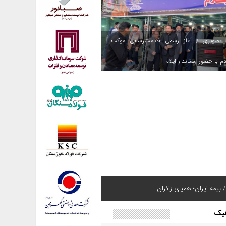
 تصویری / آغاز رسمی خدمت‌رسانی موکب
م با حضور استاندار ایلام
 بیمه ایران؛ همپای زائران
فیک