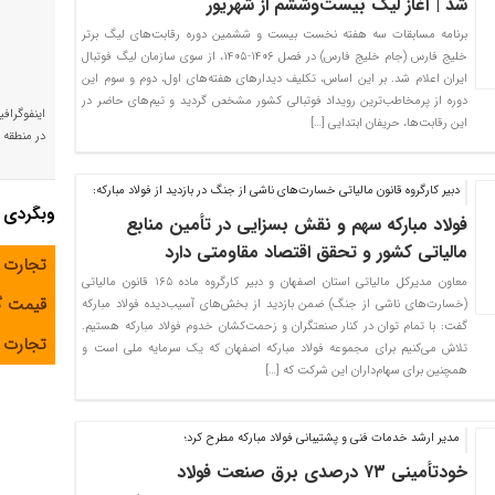
شد | آغاز لیگ بیست‌وششم از شهریور
برنامه مسابقات سه هفته نخست بیست و ششمین دوره رقابت‌های لیگ برتر
خلیج فارس (جام خلیج فارس) در فصل ۱۴۰۶-۱۴۰۵، از سوی سازمان لیگ فوتبال
ایران اعلام شد. بر این اساس، تکلیف دیدارهای هفته‌های اول، دوم و سوم این
دوره از پرمخاطب‌ترین رویداد فوتبالی کشور مشخص گردید و تیم‌های حاضر در
اینفوگراف
این رقابت‌ها، حریفان ابتدایی […]
در منطقه و
دبیر کارگروه قانون مالیاتی خسارت‌های ناشی از جنگ در بازدید از فولاد مبارکه:
وبگردی
فولاد مبارکه سهم و نقش بسزایی در تأمین منابع
مالیاتی کشور و تحقق اقتصاد مقاومتی دارد
تجارت 
معاون مدیرکل مالیاتی استان اصفهان و دبیر کارگروه ماده ۱۶۵ قانون مالیاتی
قیمت 
(خسارت‌های ناشی از جنگ) ضمن بازدید از بخش‌های آسیب‌دیده فولاد مبارکه
گفت: با تمام توان در کنار صنعتگران و زحمت‌کشان خدوم فولاد مبارکه هستیم.
تجارت آ
تلاش می‌کنیم برای مجموعه فولاد مبارکه اصفهان که یک سرمایه ملی است و
همچنین برای سهام‌داران این شرکت که […]
مدیر ارشد خدمات فنی و پشتیبانی فولاد مبارکه مطرح کرد؛
خودتأمینی ۷۳ درصدی برق صنعت فولاد