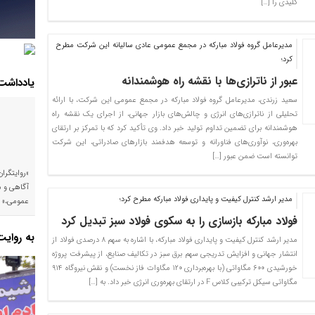
کلیدی را […]
مدیرعامل گروه فولاد مبارکه در مجمع عمومی عادی سالیانه این شرکت مطرح
کرد؛
عبور از ناترازی‌ها با نقشه راه هوشمندانه
یادداشت
سعید زرندی، مدیرعامل گروه فولاد مبارکه در مجمع عمومی این شرکت، با ارائه
تحلیلی از ناترازی‌های انرژی و چالش‌های بازار جهانی، از اجرای یک نقشه راه
هوشمندانه برای تضمین تداوم تولید خبر داد. وی تأکید کرد که با تمرکز بر ارتقای
بهره‌وری، نوآوری‌های فناورانه و توسعه هدفمند بازارهای صادراتی، این شرکت
توانسته است ضمن عبور […]
«روایتگرا
آگاهی و م
مدیر ارشد کنترل کیفیت و پایداری فولاد مبارکه مطرح کرد؛
عمومی،»
فولاد مبارکه بازسازی را به سکوی فولاد سبز تبدیل کرد
به روای
مدیر ارشد کنترل کیفیت و پایداری فولاد مبارکه، با اشاره به سهم ۸ درصدی فولاد از
انتشار جهانی و افزایش تدریجی سهم برق سبز در تکالیف صنایع، از پیشرفت پروژه
خورشیدی ۶۰۰ مگاواتی (با بهره‌برداری ۱۲۰ مگاوات فاز نخست) و نقش نیروگاه ۹۱۴
مگاواتی سیکل ترکیبی کلاس F در ارتقای بهره‌وری انرژی خبر داد. به […]