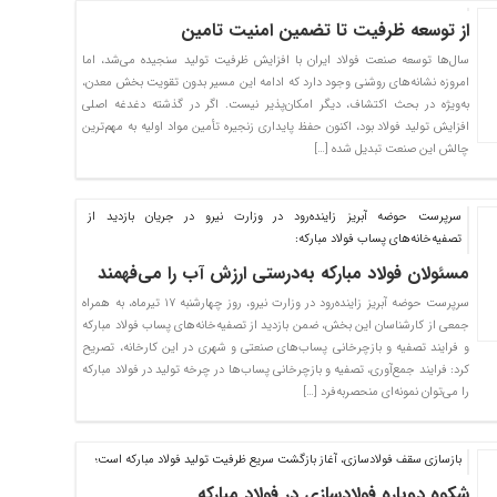
از توسعه ظرفیت تا تضمین امنیت تامین
سال‌ها توسعه صنعت فولاد ایران با افزایش ظرفیت تولید سنجیده می‌شد، اما
امروزه نشانه‌های روشنی وجود دارد که ادامه این مسیر بدون تقویت بخش معدن،
به‌ویژه در بحث اکتشاف، دیگر امکان‌پذیر نیست. اگر در گذشته دغدغه اصلی
افزایش تولید فولاد بود، اکنون حفظ پایداری زنجیره تأمین مواد اولیه به مهم‌ترین
چالش این صنعت تبدیل شده […]
سرپرست حوضه آبریز زاینده‌رود در وزارت نیرو در جریان بازدید از
تصفیه‌خانه‌های پساب فولاد مبارکه:
مسئولان فولاد مبارکه به‌درستی ارزش آب را می‌فهمند
سرپرست حوضه آبریز زاینده‌رود در وزارت نیرو، روز چهارشنبه ۱۷ تیرماه، به همراه
جمعی از کارشناسان این بخش، ضمن بازدید از تصفیه‌خانه‌های پساب فولاد مبارکه
و فرایند تصفیه و بازچرخانی پساب‌های صنعتی و شهری در این کارخانه، تصریح
کرد: فرایند جمع‌آوری، تصفیه و بازچرخانی پساب‌ها در چرخه تولید در فولاد مبارکه
را می‌توان نمونه‌ای منحصربه‌فرد […]
بازسازی سقف فولادسازی، آغاز بازگشت سریع ظرفیت تولید فولاد مبارکه است؛
شکوه دوباره فولادسازی در فولاد مبارکه