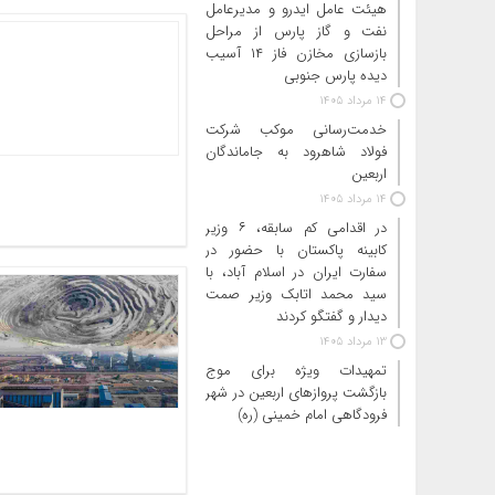
هیئت عامل ایدرو و مدیرعامل
نفت و گاز پارس از مراحل
بازسازی مخازن فاز ۱۴ آسیب
دیده پارس جنوبی
14 مرداد 1405
خدمت‌رسانی موکب شرکت
فولاد شاهرود به جاماندگان
اربعین
14 مرداد 1405
در اقدامی کم سابقه، ۶ وزیر
کابینه پاکستان با حضور در
سفارت ایران در اسلام آباد، با
سید محمد اتابک وزیر صمت
دیدار و گفتگو کردند
13 مرداد 1405
تمهیدات ویژه برای موج
بازگشت پروازهای اربعین در شهر
فرودگاهی امام خمینی (ره)