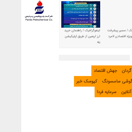
یک / مسیر پیشرفت
اینفوگرافیک / راهنمای خرید
یژه اقتصادی لامرد
ارز اربعین از طریق اپلیکیشن
بله
گردان
جهش اقتصاد
گوشی سامسونگ
کیوسک خبر
نلاین
سرمایه فردا