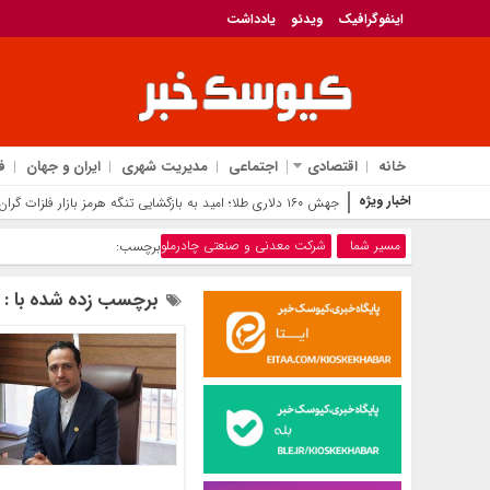
اینفوگرافیک
ویدئو
یادداشت
خانه
اقتصادی
اجتماعی
مدیریت شهری
ایران و جهان
ف
اخبار ویژه
۶ میلیون تومانی‌ها بخوانند
مسیر شما
شرکت معدنی و صنعتی چادرملو
برچسب:
برچسب زده شده با : 