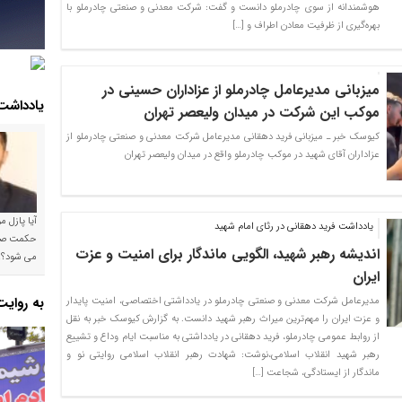
هوشمندانه از سوی چادرملو دانست و گفت: شرکت معدنی و صنعتی چادرملو با
بهره‌گیری از ظرفیت‌ معادن اطراف و […]
میزبانی مدیرعامل چادرملو از عزاداران حسینی در
یادداشت
موکب این شرکت در میدان ولیعصر تهران
کیوسک خبر ـ میزبانی فرید دهقانی مدیرعامل شرکت معدنی و صنعتی چادرملو از
عزاداران آقای شهید در موکب چادرملو واقع در میدان ولیعصر تهران
آیا پازل 
یادداشت فرید دهقانی در رثای امام شهید
اندیشه رهبر شهید، الگویی ماندگار برای امنیت و عزت
می شود؟!
ایران
به روای
مدیرعامل شرکت معدنی و صنعتی چادرملو در یادداشتی اختصاصی، امنیت پایدار
و عزت ایران را مهم‌ترین میراث‌ رهبر شهید دانست. به گزارش کیوسک خبر به نقل
از روابط عمومی چادرملو، فرید دهقانی در یادداشتی به مناسبت ایام وداع و تشییع
رهبر شهید انقلاب اسلامی،نوشت: شهادت رهبر انقلاب اسلامی روایتی نو و
ماندگار از ایستادگی، شجاعت […]