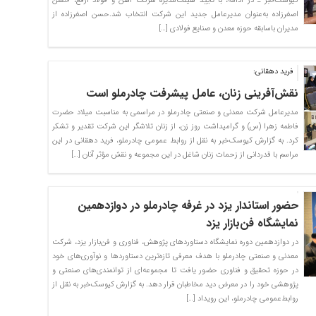
کیوسک‌خبر ـ در ادامه، با تأیید هیئت‌مدیره شرکت آهن و فولاد ارفع، حسن
اصغرزاده به‌عنوان مدیرعامل جدید این شرکت انتخاب شد.حسن اصغرزاده از
مدیران باسابقه حوزه معدن و صنایع فولادی […]
فرید دهقانی:
نقش‌آفرینی زنان، عامل پیشرفت چادرملو است
مدیرعامل شرکت معدنی و صنعتی چادرملو در مراسمی به مناسبت میلاد حضرت
فاطمه زهرا (س) و گرامیداشت روز زن، از زنان تلاشگر این شرکت تقدیر و تشکر
کرد. به گزارش کیوسک‌خبر به نقل از روابط عمومی چادرملو، فرید دهقانی در این
مراسم با قدردانی از زحمات زنان شاغل در این مجموعه و نقش مؤثر آنان […]
حضور استاندار یزد در غرفه چادرملو در دوازدهمین
نمایشگاه فن‌بازار یزد
در دوازدهمین دوره نمایشگاه دستاوردهای پژوهش، فناوری و فن‌بازار یزد، شرکت
معدنی و صنعتی چادرملو با هدف معرفی تازه‌ترین دستاوردها و نوآوری‌های خود
در حوزه تحقیق و فناوری حضور یافت تا مجموعه‌ای از توانمندی‌های صنعتی و
پژوهشی خود را در معرض دید مخاطبان قرار دهد. به گزارش کیوسک‌خبر به نقل از
روابط‌عمومی چادرملو، این رویداد […]