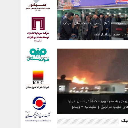
 تصویری / آغاز رسمی خدمت‌رسانی موکب
م با حضور استاندار ایلام
هپادی به مقر تروریست‌ها در شمال عراق؛
های مهیب در اربیل و سلیمانیه + ویدئو
فیک