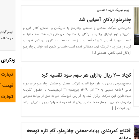
پیام تبریک فرید دهقانی
چادرملو اردکان آسیایی شد
مدیرعامل شرکت معدنی و صنعتی چادرملو به بازیکنان و اعضای کادر فنی و
اینفوگراف
مدیریتی تیم فوتبال چادرملو اردکان به مناسبت قهرمانی تورنمنت سه جانبه و
در منطقه و
کسب سهمیه آسیایی تبریک گفت و از زحمات دست اندرکاران این تیم قدردانی
کرد. در متن پیام تبریک فرید دهقانی آمده است:«آسیایی شدن تیم فوتبال چادرملو
اردکان ثمره تلاش، همدلی […]
وبگردی
تجارت 
کچاد ۲۰۰ ریال به‌ازای هر سهم سود تقسیم کرد
مجمع‌عمومی عادی به طور فوق‌العاده شرکت معدنی و صنعتی چادرملو برای دوره
قیمت 
مالی ۹ماهه منتهی به ۳۰ آذر ،۱۴۰۴ پنج‌شنبه ۳۱ اردیبهشت با حضور اکثریت
تجارت آ
سهام‌داران این شرکت برگزار شد. به گزارش کیوسک خبر به نقل از روابط‌عمومی
چادرملو، در این مجمع که با حضور بیش از ۸۰ درصد سهام‌داران و مدیران ارشد
این شرکت […]
افتتاح کمربندی بهاباد-معدن چادرملو، گام تازه توسعه
منطقه