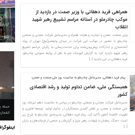
همراهی فرید دهقانی با وزیر صمت در بازدید از
موکب چادرملو در آستانه مراسم تشییع رهبر شهید
گزارش
انقلاب
وزیر صنعت، معدن و تجارت و هیات همراه و مدیرعامل شرکت معدنی و صنعتی
پتروخاد
چادرملو با حضور در موکب این شرکت در میدان ولیعصر(عج) تهران از روند
آماده‌سازی و تدارکات پیش‌بینی‌شده برای خدمت‌رسانی به زائران مراسم تشییع
رهبر شهید بازدید کرد. به گزارش کیوسک خبر به نقل از روابط عمومی چادرملو،
فرید دهقانی در این بازدید […]
پیام فرید دهقانی، مدیرعامل چادرملو به مناسبت روز ملی صنعت و معدن؛
همبستگی ملی، ضامن تداوم تولید و رشد اقتصادی
کشور
مدیرعامل شرکت معدنی و صنعتی چادرملو در پیامی به مناسبت دهم تیرماه، روز
حمله پ
ملی صنعت و معدن، بر نقش کلیدی صنعتگران در تداوم تولید، توسعه فناوری و
انفجار
تقویت اقتصاد کشور تأکید کرد. پیام فرید دهقانی، مدیرعامل چادرملو به شرح زیر
است: «جنگ رمضان با شهادت رهبر عزیز و گران‌قدر و جمعی از فرماندهان و یاران
اینفوگرا
[…]