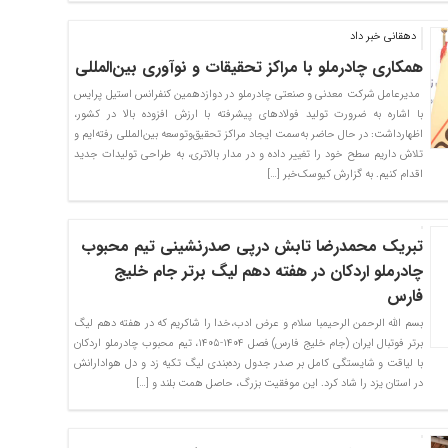
دهقانی خبر داد
همکاری چادرملو با مراکز تحقیقات و نوآوری بین‌المللی
مدیرعامل شرکت معدنی و صنعتی چادرملو در دوازدهمین کنفرانس استیل پرایس
با اشاره به ضرورت تولید فولادهای پیشرفته با ارزش افزوده بالا در کشور،
اظهارداشت: در حال حاضر به‌سمت ایجاد مراکز تحقیق‌وتوسعه بین‌المللی رفته‌ایم و
تلاش داریم سطح خود را تغییر داده و در مدار بالاتری، به طراحی تولیدات جدید
اقدام کنیم. به گزارش کیوسک‌خبر […]
تبریک محمدرضا تابش درپی صدرنشینی تیم محبوب
چادرملو اردکان در هفته دهم لیگ برتر جام خلیج
فارس
بسم الله الرحمن الرحیم​با سلام و عرض ادب،​خدا را شاکریم که در هفته دهم لیگ
برتر فوتبال ایران (جام خلیج فارس) فصل ۱۴۰۴-۱۴۰۵، تیم محبوب چادرملو اردکان
با لیاقت و شایستگی کامل بر صدر جدول رده‌بندی لیگ تکیه زد و دل هوادارانش
در استان یزد را شاد کرد. ​این موفقیت بزرگ، حاصل همت بلند و […]