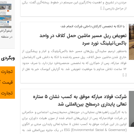
مرندی در تشریح و اهمیت به‌کارگیری این سیستم در خطوط ریخته‌گری گفت: یکی
از مراحل بازرسی […]
با اتکا به تخصص کارکنان داخلی شرکت انجام شد؛
اینفوگراف
تعویض ریل مسیر ماشین حمل کلاف در واحد
در منطقه و
باکس‌آنیلینگ نورد سرد
به‌منظور ترمیم ساییدگی ریل‌های مسیر خط باکس‌آنیلینگ و انبار و پیشگیری از
وبگردی
خارج شدن ماشین حمل کلاف، ریل مسیر یادشده با اتکا به دانش فنی کارشناسان
فولاد مبارکه، پس از خم‌کاری که به تخصص منحصربه‌فرد نیاز دارد، با صرف حدود
۷۲ ساعت تلاش مداوم با موفقیت تعویض شد. به گزارش کیوسک خبر به نقل از
تجارت 
[…]
قیمت 
تجارت آ
شرکت فولاد مبارکه موفق به کسب نشان ۵ ستاره
تعالی پایداری درسطح بین‌المللی شد
با به کارگیری راهبردهای عملیاتی در حوزه‌های محیط‌زیستی، اجتماعی و حکمرانی
در شرکت فولادمبارکه پس از ارزیابی‌های انجام شده از سوی هیئت داوران، برای
اولین بار این شرکت موفق به کسب نشان ۵ ستاره تعالی پایداری مبتنی بر الگوی
ESG (Environmental Social & Governance) در یک جایزه بین‌المللی شد. به