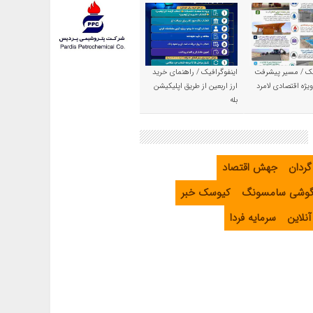
یک / مسیر پیشرفت
اینفوگرافیک / راهنمای خرید
یژه اقتصادی لامرد
ارز اربعین از طریق اپلیکیشن
بله
گردان
جهش اقتصاد
گوشی سامسونگ
کیوسک خبر
نلاین
سرمایه فردا