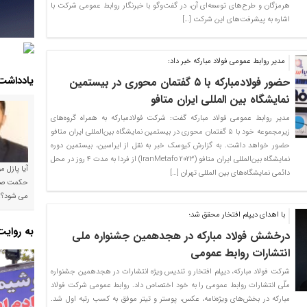
هرمزگان و طرح‌های توسعه‌ای آن، در گفت‌وگو با خبرنگار روابط عمومی شرکت با
اشاره به پیشرفت‌های این شرکت […]
مدیر روابط عمومی فولاد مبارکه خبر داد:
یادداشت
حضور فولادمبارکه با ۵ گفتمان محوری در بیستمین
نمایشگاه بین المللی ایران‌ متافو
مدیر روابط عمومی فولاد مبارکه گفت: شرکت فولادمبارکه به همراه گروه‌های
زیرمجموعه خود با ۵ گفتمان محوری در بیستمین نمایشگاه بین‌المللی ایران متافو
حضور خواهد داشت. به گزارش کیوسک خبر به نقل از ایراسین، بیستمین دوره
نمایشگاه بین‌المللی ایران متافو (IranMetafo ۲۰۲۳) از فردا به مدت ۴ روز در محل
آیا پازل 
دائمی نمایشگاه‌های بین المللی تهران […]
می شود؟!
با اهدای دیپلم افتخار محقق شد؛
به روای
درخشش فولاد مبارکه در هجدهمین جشنواره ملی
انتشارات روابط عمومی
شرکت فولاد مبارکه، دیپلم افتخار و تندیس ویژه انتشارات در هجدهمین جشنواره
ملّی انتشارات روابط عمومی را به خود اختصاص داد. روابط عمومی شرکت فولاد
مبارکه در بخش‌های ویژه‌نامه، عکس، پوستر و تیتر موفق به کسب رتبه اول شد.