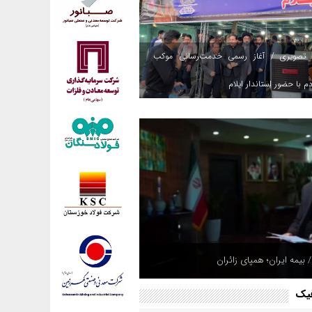
 تصویری / آغاز رسمی خدمت‌رسانی موکب
م با حضور استاندار ایلام
 بیمه ایران؛ همپای زائران
فیک