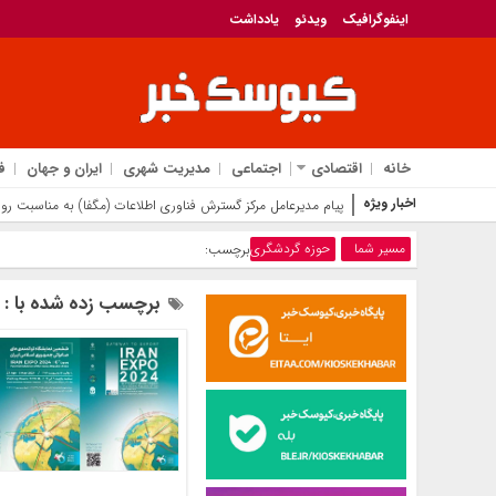
اینفوگرافیک
ویدئو
یادداشت
خانه
اقتصادی
اجتماعی
مدیریت شهری
ایران و جهان
ف
اخبار ویژه
«روایتگران حقیقت، پاسدا
مسیر شما
حوزه گردشگری
برچسب:
برچسب زده شده با : 