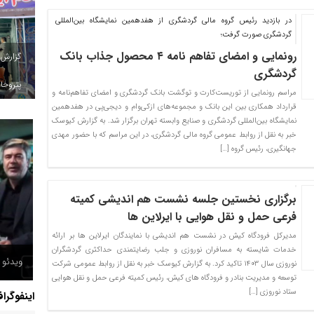
در بازدید رئیس گروه مالی گردشگری از هفدهمین نمایشگاه بین‌المللی
گردشگری صورت گرفت؛
رونمایی و امضای تفاهم نامه ۴ محصول جذاب بانک
گزارش
گردشگری
پتروخاد
مراسم رونمایی از توریست‌کارت و توگشت بانک گردشگری و امضای تفاهم‌نامه و
قرارداد همکاری بین این بانک و مجموعه‌های ازکی‌وام و دیجی‌پی در هفدهمین
نمایشگاه بین‌المللی گردشگری و صنایع وابسته تهران برگزار شد. به گزارش کیوسک
خبر به نقل از روابط عمومی گروه مالی گردشگری، در این مراسم که با حضور مهدی
جهانگیری، رئیس گروه […]
برگزاری نخستین جلسه نشست هم اندیشی کمیته
فرعی حمل و نقل هوایی با ایرلاین ها
مدیرکل فرودگاه کیش در نشست هم اندیشی با نمایندگان ایرلاین ها بر ارائه
خدمات شایسته به مسافران نوروزی و جلب رضایتمندی حداکثری گردشگران
ویدئو /
نوروزی سال ۱۴۰۳ تاکید کرد. به گزارش کیوسک خبر به نقل از روابط عمومی شرکت
توسعه و مدیریت بنادر و فرودگاه های کیش، رئیس کمیته فرعی حمل و نقل هوایی
ستاد نوروزی […]
اینفوگرا