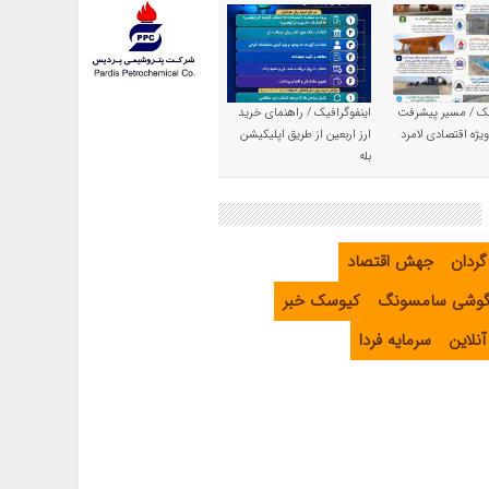
یک / مسیر پیشرفت
اینفوگرافیک / راهنمای خرید
یژه اقتصادی لامرد
ارز اربعین از طریق اپلیکیشن
بله
گردان
جهش اقتصاد
گوشی سامسونگ
کیوسک خبر
نلاین
سرمایه فردا