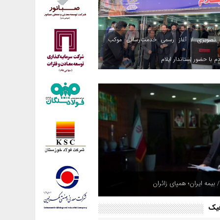
 تصویری / آغاز رسمی خدمت‌رسانی موکب
م با حضور استاندار ایلام
 بیمه ایران؛ همپای زائران
فیک