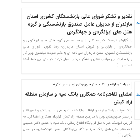
تقدیر و تشکر شورای عالی بازنشستگان کشوری استان
مازندران از مدیران عامل صندوق بازنشستگی و گروه
هتل های ایرانگردی و جهانگردی
به گزارش کیوسک خبر به نقل از روابط عمومی گروه هتل های ایرانگردی و
جهانگردی از بازاریابی و فروش استان مازندران- رضا تقوی، شورای عالی
بازنشستگان کشوری استان مازندران طی نامه ای به دکتر صولت مرتضوی وزیر کار
و رفاه اجتماعی مراتب تقدیر و تشکر خود را عنوان کردند. در متن این نامه آمده
است:در […]
در راستای ارائه و ارتقاء بستر فناوری‌های نوین صورت گرفت
امضای تفاهم‌نامه همکاری بانک سپه و سازمان منطقه
آزاد کیش
بانک سپه در راستای ارائه و ارتقاء انواع خدمات رفاهی، مالی، بانکی و تسهیلاتی
در بستر فناوری‌های نوین با سازمان منطقه آزاد کیش قرارداد همکاری امضا کرد. به
گزارش کیوسک خبر به نقل از پایگاه اطلاع رسانی بانک سپه؛ با حضور دکتر حسینی
قائم‌مقام مدیرعامل بانک سپه و دکتر پرتوافکنان عضو هیئت‌مدیره در محل
برگزاری […]