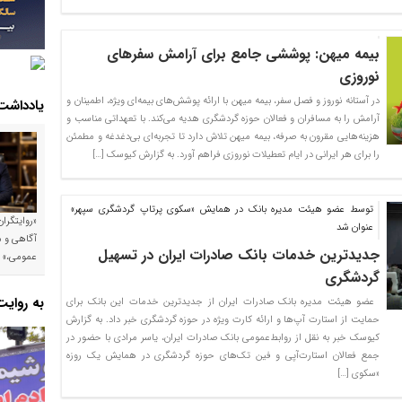
بیمه میهن: پوششی جامع برای آرامش سفرهای
نوروزی
در آستانه نوروز و فصل سفر، بیمه میهن با ارائه پوشش‌های بیمه‌ای ویژه، اطمینان و
یادداشت
آرامش را به مسافران و فعالان حوزه گردشگری هدیه می‌کند. با تعهداتی مناسب و
هزینه‌هایی مقرون به صرفه، بیمه میهن تلاش دارد تا تجربه‌ای بی‌دغدغه و مطمئن
را برای هر ایرانی در ایام تعطیلات نوروزی فراهم آورد. به گزارش کیوسک […]
توسط عضو هیئت مدیره بانک در همایش «سکوی پرتاپ گردشگری سپهر»
«روایتگرا
عنوان شد
آگاهی و م
جدیدترین خدمات بانک صادرات ایران در تسهیل
عمومی،»
گردشگری
به روای
​ عضو هیئت مدیره بانک صادرات ایران از جدیدترین خدمات این بانک برای
حمایت از استارت آپ‌ها و ارائه کارت ویژه در حوزه گردشگری خبر داد. به گزارش
کیوسک خبر به نقل از روابط‌عمومی بانک صادرات ایران، یاسر مرادی با حضور در
جمع فعالان استارت‌آپی و فین تک‌های حوزه گردشگری در همایش یک روزه
«سکوی […]