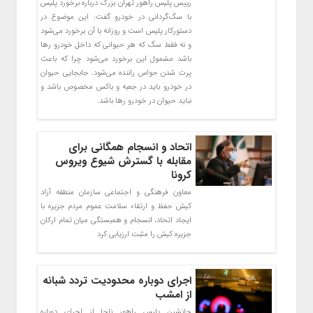
رییس پلیس راهور تهران بزرگ درباره برخورد پلیس
با سگ‌گردانی در خودرو گفت: این موضوع در
دستورکار پلیس است و روزانه با آن برخورد می‌شود
و نه فقط سگ که هر حیوانی که داخل خودرو رها
باشد مشمول این برخورد می‌شود چرا که باعث
پرت شدن حواس راننده می‌شود. جابجایی حیوان
در خودرو باید در جعبه و باکس مخصوص باشد و
نباید حیوان در خودرو رها باشد.
اتحاد و انسجام همگانی برای
مقابله با گسترش شیوع ویروس
کرونا
معاون فرهنگی و اجتماعی سازمان منطقه آزاد
کیش حفظ و ارتقاء سلامت عموم مردم جزیره با
ایجاد اتحاد، انسجام و همبستگی میان تمام ارکان
جزیره کیش را مثبت ارزیابی کرد
اجرای دوباره محدودیت تردد شبانه
از امشب
جانشین پلیس راهور ناجا از اجرای دوباره