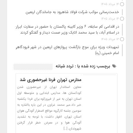
14 مرداد 1405
خدمت‌رسانی موکب شرکت فولاد شاهرود به جاماندگان اربعین
14 مرداد 1405
در اقدامی کم سابقه، ۶ وزیر کابینه پاکستان با حضور در سفارت ایران
در اسلام آباد، با سید محمد اتابک وزیر صمت دیدار و گفتگو کردند
13 مرداد 1405
تمهیدات ویژه برای موج بازگشت پروازهای اربعین در شهر فرودگاهی
امام خمینی (ره)
برچسب زده شده با : تردد شبانه
مدارس تهران فردا غیرحضوری شد
معاون استاندار تهران از غیرحضوری شدن
کودکستان ها، مدارس ابتدایی و متوسطه اول
استان تهران به غیر از فیروزکوه برای فردا یکشنبه
خبر داد.میر محمد غراوی در این باره بااشاره به
سومین جلسه کارگروه مواقع اضطرار آلودگی هوای
استان تهران، اظهار داشت: با توجه به تشدید
آلودگی هوا و در معرض خطر قرار گرفتن
شهروندان، […]