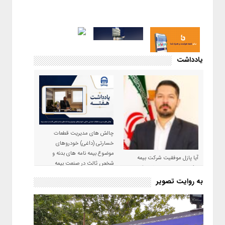
یادداشت
چالش های مدیریت قطعات
خسارتی (داغی) خودروهای
موضوع بیمه نامه های بدنه و
آیا پازل موفقیت شرکت بیمه
شخص ثالث در صنعت بیمه
حکمت صبا در سال ۱۴۰۵ کامل می
شود؟!
به روایت تصویر