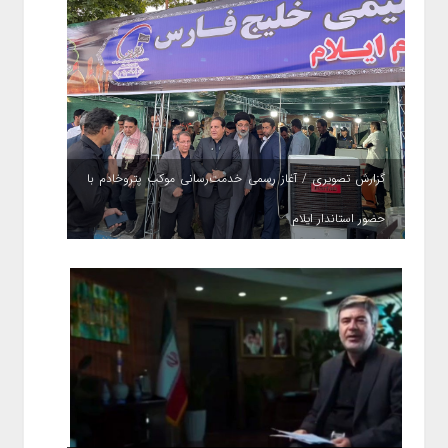
گزارش تصویری / آغاز رسمی خدمت‌رسانی موکب پتروخادم با
حضور استاندار ایلام