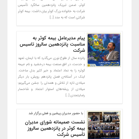
کوثر، ضمن تبریک پانزدهمین سالگرد تأسیس
شرکت به خانواده بزرگ کوثر بیان داشت: بیمه کوثر
شرکتی است که به مدد […]
پیام مدیرعامل بیمه کوثر به
مناسبت پانزدهمین سالروز تاسیس
شرکت
پانزده سال از طلوع نوری می‌گذرد که با ایمان، تعهد
و خدمت، در افق صنعت بیمه درخشید و نام «بیمه
کوثر» را به نماد اعتماد و خیر کثیر بدل ساخت.
اینک در آستانه‌ی فصل پانزدهم رویش، بار دیگر
میلادی تازه از تلاش و همدلی را جشن می‌گیریم؛
میلادی از ریشه‌های استوار اعتماد و شاخسار
رضایتمندی […]
با حضور مدیران پیشین و فعلی برگزار شد
نشست صمیمانه شورای مدیران
بیمه کوثر در پانزدهمین سالروز
تأسیس شرکت