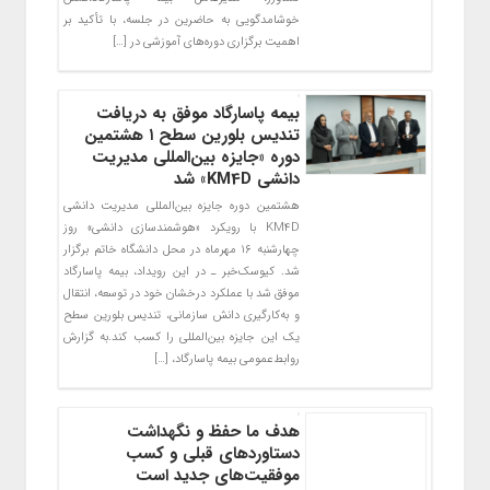
خوشامدگویی به حاضرین در جلسه، با تأکید بر
اهمیت برگزاری دوره‌های آموزشی در […]
بیمه پاسارگاد موفق به دریافت
تندیس بلورین سطح ۱ هشتمین
دوره «جایزه بین‌المللی مدیریت
دانشی KM4D» شد
هشتمین دوره جایزه بین‌المللی مدیریت دانشی
KM4D با رویکرد «هوشمندسازی دانشی» روز
چهارشنبه ۱۶ مهرماه در محل دانشگاه خاتم برگزار
شد. کیوسک‌‌خبر ـ در این رویداد، بیمه پاسارگاد
موفق شد با عملکرد درخشان خود در توسعه، انتقال
و به‌کارگیری دانش سازمانی، تندیس بلورین سطح
یک این جایزه بین‌المللی را کسب کند.به گزارش
روابط‌عمومی بیمه پاسارگاد، […]
هدف ما حفظ و نگهداشت
دستاوردهای قبلی و کسب
موفقیت‌های جدید است