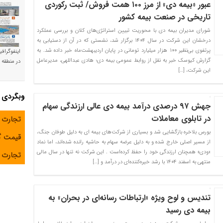
عبور «بیمه دی» از مرز ۱۰۰ همت فروش/ ثبت رکوردی
تاریخی در صنعت بیمه کشور
شورای مدیران بیمه دی با محوریت تبیین استراتژی‌های کلان و بررسی عملکرد
درخشان این شرکت در سال ۱۴۰۴ برگزار شد، نشستی که در آن از دستیابی به
پرتفوی بی‌نظیر ۱۰۰ هزار میلیارد تومانی در پایان اردیبهشت‌ماه خبر داده شد. به
اینفوگراف
گزارش کیوسک خبر به نقل از روابط عمومی بیمه دی؛ هادی عبداللهی، مدیرعامل
در منطقه و
این شرکت، […]
وبگردی
جهش ۹۷ درصدی درآمد بیمه دی عالی ارزندگی سهام
در تابلوی معاملات
تجارت 
بورس بلاخره بازگشایی شد و بسیاری از شرکت‌های بیمه ای به دلیل طوفان جنگ،
قیمت 
از مسیر اصلی خارج شده و به دلیل عرضه سهام به حاشیه رانده شده‌اند، اما نماد
«ودی» همچنان ارزندگی خود را حفظ کرده‌است . این شرکت نه تنها در سال مالی
تجارت آ
منتهی به اسفند ۱۴۰۴ با رشد خیره‌کننده‌ای در درآمد و […]
تندیس و لوح ویژه «ارتباطات رسانه‌ای در بحران» به
بیمه دی رسید