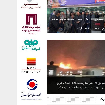
 تصویری / آغاز رسمی خدمت‌رسانی موکب
م با حضور استاندار ایلام
هپادی به مقر تروریست‌ها در شمال عراق؛
های مهیب در اربیل و سلیمانیه + ویدئو
فیک