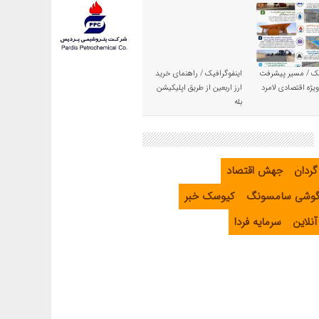
یک / مسیر پیشرفت
اینفوگرافیک / راهنمای خرید
یژه اقتصادی لامرد
ارز اربعین از طریق اپلیکیشن
بله
گردان
جهش اقتصاد
گوشی سامسونگ
کیوسک خبر
نلاین
سرمایه فردا