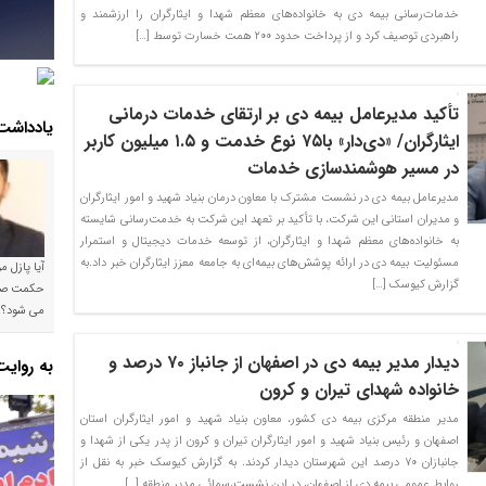
خدمات‌رسانی بیمه دی به خانواده‌های معظم شهدا و ایثارگران را ارزشمند و
راهبردی توصیف کرد و از پرداخت حدود ۲۰۰ همت خسارت توسط […]
تأکید مدیرعامل بیمه دی بر ارتقای خدمات درمانی
یادداشت
ایثارگران/ «دی‌دار» با۷۵ نوع خدمت و ۱.۵ میلیون کاربر
در مسیر هوشمندسازی خدمات
مدیرعامل بیمه دی در نشست مشترک با معاون درمان بنیاد شهید و امور ایثارگران
و مدیران استانی این شرکت، با تأکید بر تعهد این شرکت به خدمت‌رسانی شایسته
به خانواده‌های معظم شهدا و ایثارگران، از توسعه خدمات دیجیتال و استمرار
مسئولیت بیمه دی در ارائه پوشش‌های بیمه‌ای به جامعه معزز ایثارگران خبر داد.به
آیا پازل 
گزارش کیوسک […]
می شود؟!
دیدار مدیر بیمه دی در اصفهان از جانباز ۷۰ درصد و
به روای
خانواده شهدای تیران و کرون
مدیر منطقه مرکزی بیمه دی کشور، معاون بنیاد شهید و امور ایثارگران استان
اصفهان و رئیس بنیاد شهید و امور ایثارگران تیران و کرون از پدر یکی از شهدا و
جانبازان ۷۰ درصد این شهرستان دیدار کردند. به گزارش کیوسک خبر به نقل از
روابط عمومی بیمه دی از اصفهان، در این نشست،سمائی مدیر منطقه […]