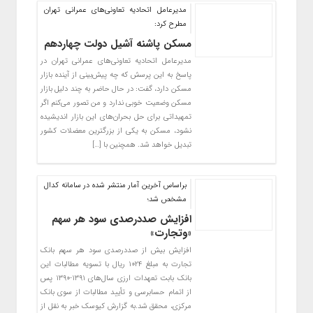
مدیرعامل اتحادیه تعاونی‌های عمرانی تهران
مطرح کرد:
مسکن پاشنه آشیل دولت چهاردهم
مدیرعامل اتحادیه تعاونی‌های عمرانی تهران در
پاسخ به این پرسش که چه پیش‌بینی از آینده بازار
مسکن دارد، گفت: در حال حاضر به چند دلیل بازار
مسکن وضعیت خوبی ندارد و من تصور می‌کنم اگر
تمهیداتی برای حل بحران‌های این بازار اندیشیده
نشود، مسکن به یکی از بزرگترین معضلات کشور
تبدیل خواهد شد. همچنین با […]
براساس آخرین آمار منتشر شده در سامانه کدال
مشخص شد؛
افزایش صددرصدی سود هر سهم
«وتجارت»
افزایش بیش از صددرصدی سود هر سهم بانک
تجارت به مبلغ ۱۰۲۴ ریال با تسویه مطالبات این
بانک بابت تعهدات ارزی سال‌های ۱۳۹۱-۱۳۹۰ پس
از اتمام حسابرسی و تأیید مطالبات از سوی بانک
مرکزی، محقق شد.به گزارش کیوسک خبر به نقل از