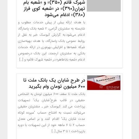
شهرک قائم (۳۵۰)» و «شعبه بام
تهران(۳۹۰)» در «شعبه کوی فراز
(۳۸۰)» ادغام می‌شود
با هدف ارائه بیش از پیش خدمات مطلوب و
شایسته به مشتریان گرامی، ۲ شعبه بانک پاسارگاد
ادغام می‌شود.به گزارش کیوسک خبر به نقل از
روابط عمومی بانک پاسارگاد، با هدف بهینه‌سازی
شبکه شعبه‌ها و افزایش بهره‌وری در ارائه خدمات
بانکی به مشتریان ارجمند، این بانک درخصوص
ادغام «شعبه باباطاهر» در «شعبه شهرک قائم» و […]
در طرح شایان یک بانک ملت تا
۶۰۰ میلیون تومان وام بگیرید
بانک ملت تا سقف ۶۰۰ میلیون تومان به اشخاص
حقیقی در قالب طرح”شایان یک” تسهیلات
پرداخت می کند. کیوسک خبر ـ مشتریان حقیقی
می‌توانند نسبت به افتتاح حساب “سپرده کوتاه
مدت شایان یک” اقدام کنند و بر اساس معدل
حساب ۲ تا ۶ ماهه خود از این تسهیلات با دوره
بازپرداخت ۱ تا ۳ سال […]