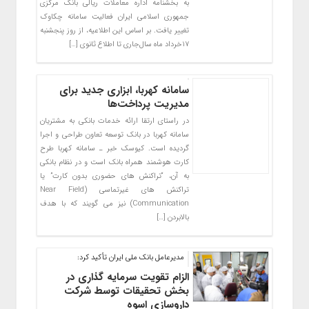
به بخشنامه اداره معاملات ریالی بانک مرکزی
جمهوری اسلامی ایران فعالیت سامانه چکاوک
تغییر یافت. بر اساس این اطلاعیه، از روز پنجشنبه
۱۷خرداد ماه سال‌جاری تا اطلاع ثانوی […]
سامانه‌ کهربا، ابزاری جدید برای
مدیریت پرداخت‌ها
در راستای ارتقا ارائه خدمات بانکی به مشتریان
سامانه کهربا در بانک توسعه تعاون طراحی و اجرا
گردیده است. کیوسک خبر ـ سامانه کهربا طرح
کارت هوشمند همراه بانک است و در نظام بانکی
به آن، “تراکنش ‎های حضوری بدون کارت” یا
تراکنش های غیرتماسی (Near Field
Communication) نیز می گویند که با هدف
بالابردن […]
مدیرعامل بانک ملی ایران تأکید کرد:
الزام تقویت سرمایه گذاری در
بخش تحقیقات توسط شرکت
داروسازی اسوه