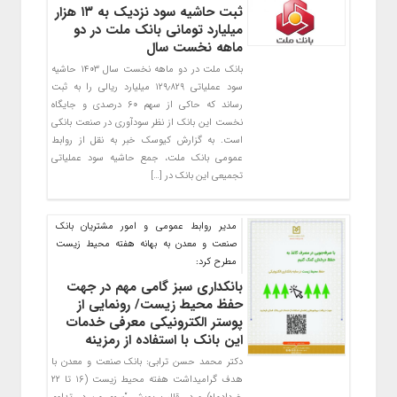
ثبت حاشیه سود نزدیک به ۱۳ هزار
میلیارد تومانی بانک ملت در دو
ماهه نخست سال
بانک ملت در دو ماهه نخست سال ۱۴۰۳ حاشیه
سود عملیاتی ۱۲۹٫۸۲۹ میلیارد ریالی را به ثبت
رساند که حاکی از سهم ۶۰ درصدی و جایگاه
نخست این بانک از نظر سودآوری در صنعت بانکی
است. به گزارش کیوسک خبر به نقل از روابط
عمومی بانک ملت، جمع حاشیه سود عملیاتی
تجمیعی این بانک در […]
مدیر روابط عمومی و امور مشتریان بانك
صنعت و معدن به بهانه هفته محیط زیست
مطرح كرد:
بانکداری سبز گامی مهم در جهت
حفظ محیط زیست/ رونمایی از
پوستر الکترونیکی معرفی خدمات
این بانک با استفاده از رمزینه
دکتر محمد حسن ترابی: بانک صنعت و معدن با
هدف گرامیداشت هفته محیط زیست (۱۶ تا ۲۲