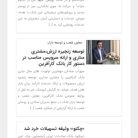
خردادماه) و در قالب پویش “سهم من در تداوم
حیات” و حرکت به سوی بانکداری سبز از پوستر
جدید و بروشورهای دیجیتالی این بانک با هدف
معرفی خدمات و دسترسی آسان مشتریان به این
خدمات رونمایی کرد. به […]
معاون شعب و توسعه بازار:
توسعه زنجیره ارزش،مشتری
مداری و ارائه سرویس مناسب در
دستور کار بانک کارآفرین
سهراب صادقی مهمترین اولویت های سال جاری
بانک کارآفرین را مشتری مداری، توسعه زنجیره
ارزش محصولات و ارائه خدمات کارآمد برای بازار
های هدف خواند. به گزارش کیوسک خبر به نقل از
روابط عمومی بانک کارآفرین؛ معاون شعب و
توسعه بازار بانک در جمع مدیران ستادی و روسای
شعب با ارائه گزارشی از عملکرد شعب […]
«چکنو»؛ وثیقه تسهیلات خرد شد
«چکنو» بانک صادرات ایران (نخستین چک امن