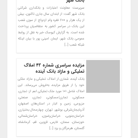
بانک شهر
سرپرست معاونت اعتبارات و بانکداری شرکتی
بانک شهر گفت: از ابتدای سال جاری تاکنون، بیش
از یک هزار و ۶۰۰ فقره وام ازدواج از سوی شعب
این بانک در سراسر کشور به متقاضیان پرداخت
شده است. به گزارش کیوسک خبر به نقل از روابط
عمومی بانک شهر، ایمان امینی پور با بیان اینکه
شبکه شعب […]
مزایده سراسری شماره ۴۲ املاک
تملیکی و مازاد بانک آینده
بانک آینده، شماری از املاک تملیکی و مازاد ملکی
خود را از طریق مزایده، به‌فروش می‌رساند. این
املاک شامل ۱۰۱ مورد ملک تملیکی اعم از: تجاری،
مسکونی، تجاری/مسکونی، تجاری، صنعتی،
مزروعی، زمین و انبار در استان‌های اصفهان،
آذربایجان‌شرقی، بوشهر، تهران، چهارمحال بختیاری،
خراسان‌جنوبی، خراسان‌رضوی، خراسان‌شمالی،
خوزستان، سمنان، فارس، قزوین، قم، کرمانشاه،
گلستان، هرمزگان و یزد […]