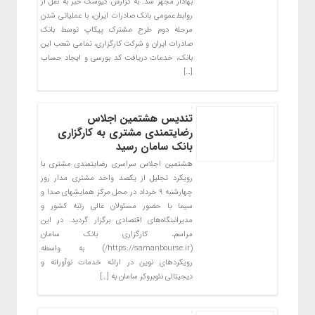
بهادار مجهز شد. به گزارش کیوسک خبر به نقل از
روابط‌عمومی بانک صادرات ایران، با عملیاتی شدن
مرحله دوم طرح مشترک پیکاپ توسط بانک
صادرات ایران و شرکت کارگزاری، تمامی شعب این
بانک، خدمات دریافت کد بورسی و ایجاد حساب
[…]
تندیس هشتمین اجلاس
رضایتمندی مشتری به کارگزاری
بانک سامان رسید
هشتمین اجلاس سراسری رضایتمندی مشتری با
رویکرد تجلیل از یکصد واحد مشتری‌ مدار روز
چهارشنبه ۹ خرداد در محل مرکز همایشهای صدا و
سیما با حضور مسئولان عالی‌ رتبه کشور و
مدیرانبنگاه‌های اقتصادی برگزار گردید. در این
مراسم، کارگزاری بانک سامان
(https://samanbourse.ir/) به واسطه
رویکردهای نوین در ارائه خدمات نوآورانه و
دیجیتالی نئوبروکر سامان به […]