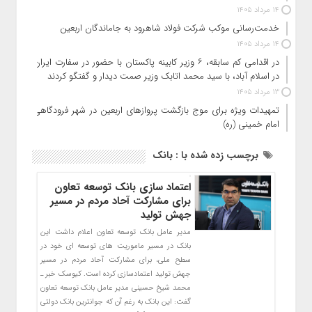
14 مرداد 1405
خدمت‌رسانی موکب شرکت فولاد شاهرود به جاماندگان اربعین
14 مرداد 1405
در اقدامی کم سابقه، ۶ وزیر کابینه پاکستان با حضور در سفارت ایران
در اسلام آباد، با سید محمد اتابک وزیر صمت دیدار و گفتگو کردند
13 مرداد 1405
تمهیدات ویژه برای موج بازگشت پروازهای اربعین در شهر فرودگاهی
امام خمینی (ره)
برچسب زده شده با : بانک
اعتماد سازی بانک توسعه تعاون
برای مشارکت آحاد مردم در مسیر
جهش تولید
مدیر عامل بانک توسعه تعاون اعلام داشت این
بانک در مسیر ماموریت های توسعه ای خود در
سطح ملی، برای مشارکت آحاد مردم در مسیر
جهش تولید اعتمادسازی کرده است. کیوسک خبر ـ
محمد شیخ حسینی مدیر عامل بانک توسعه تعاون
گفت: این بانک به رغم آن که جوانترین بانک دولتی