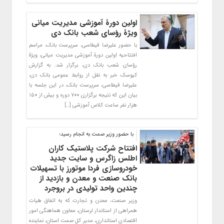
اولین دورۀ آموزشی مدیریت میانی
ویژۀ رؤسای شعب بانک دی
با حضور علیرضا قیطاسی، سرپرست بانک، مراسم
افتتاحیه اولین دورۀ آموزشی مدیریت میانی، ویژۀ
رؤسای شعب بانک دی، برگزار شد. به گزارش
کیوسک خبر به نقل از روابط عمومی بانک دی،
علیرضا قیطاسی، سرپرست بانک، در این جلسه با
بیان این که نتیجه برگزاری ۷۰۰ دوره و بیش از ۱۵۰
هزار نفر ساعت کلاس آموزشی […]
با حضور وزیر صمت به انجام رسید؛
افتتاح شرکت پلاستیک کاران
اطلس زاگرس و سایت جدید
خودروسازی فردا موتورز با تسهیلات
بانک صنعت و معدن و بازدید از
چندین واحد تولیدی در بروجرد
وزیر صنعت، معدن و تجارت که به اتفاق هیات
همراهی از استاندار لرستان، معاون هماهنگی امور
اقتصادی استانداری، مدیر کل صمت استان، نماینده